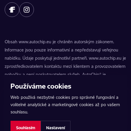
Obsah www.autochip.eu je chráněn autorským zákonem.
Informace jsou pouze informativní a nepředstavují veřejnou
nabídku. Údaje poskytují jednotliví partneři. www.autochip.eu je
zprostředkovatelem kontaktu mezi klientem a provozovatelem
pobočky a není poskytovatelem služeb. AutoChip® je
registrovaná ochranná známka Petra Kučery. Úpravy, které
Používáme cookies
nejsou označeny jako Premium, mohou vést k technické
Web používá nezbytné cookies pro správné fungování a
nezpůsobilosti vozidla k provozu na pozemních komunikacích.
volitelné analytické a marketingové cookies až po vašem
Přesné informace poskytuje vždy konkrétní provozovatel
souhlasu.
pobočky.
Nastavení cookies
Souhlasím
Nastavení