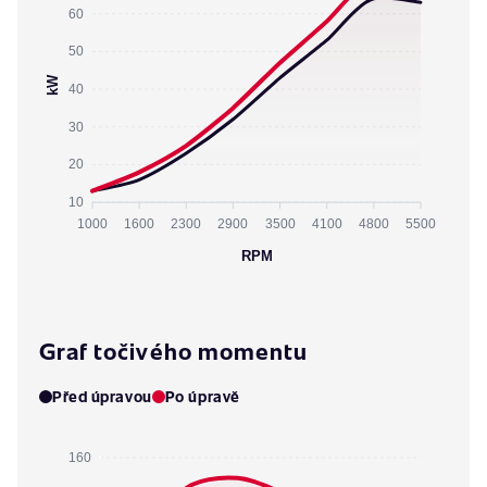
60
50
kW
40
30
20
10
1000
1600
2300
2900
3500
4100
4800
5500
RPM
Graf točivého momentu
Před úpravou
Po úpravě
160