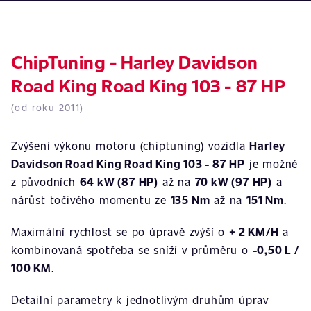
ChipTuning - Harley Davidson
Road King Road King 103 - 87 HP
(od roku 2011)
Zvýšení výkonu motoru (chiptuning) vozidla
Harley
Davidson Road King Road King 103 - 87 HP
je možné
z původních
64 kW (87 HP)
až na
70 kW (97 HP)
a
nárůst točivého momentu ze
135 Nm
až na
151 Nm
.
Maximální rychlost se po úpravě zvýší o
+ 2 KM/H
a
kombinovaná spotřeba se sníží v průměru o
-0,50 L /
100 KM
.
Detailní parametry k jednotlivým druhům úprav