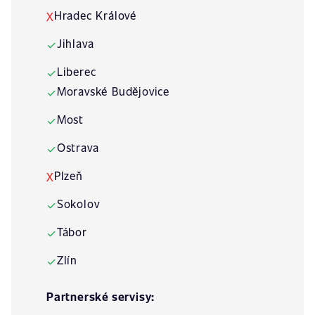
Hradec Králové
X
Jihlava
✓
Liberec
✓
Moravské Budějovice
✓
Most
✓
Ostrava
✓
Plzeň
X
Sokolov
✓
Tábor
✓
Zlín
✓
Partnerské servisy: