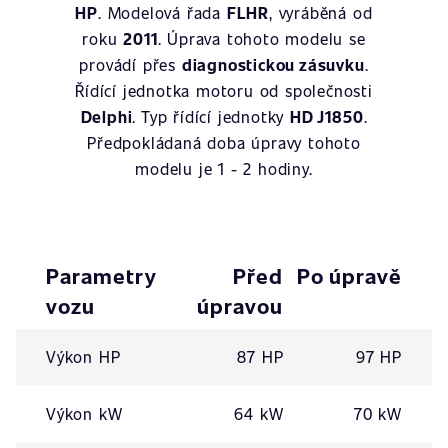
HP
. Modelová řada
FLHR
, vyráběná od
roku
2011
. Úprava tohoto modelu se
provádí přes
diagnostickou zásuvku
.
Řídící jednotka motoru od společnosti
Delphi
. Typ řídící jednotky
HD J1850
.
Předpokládaná doba úpravy tohoto
modelu je 1 - 2 hodiny.
Parametry
Před
Po úpravě
vozu
úpravou
Výkon HP
87 HP
97 HP
Výkon kW
64 kW
70 kW