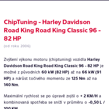
ChipTuning - Harley Davidson
Road King Road King Classic 96 -
82 HP
(od roku 2006)
Zvýšení výkonu motoru (chiptuning) vozidla
Harley
Davidson Road King Road King Classic 96 - 82 HP
je
možné z původních
60 kW (82 HP)
až na
66 kW (91
HP)
a nárůst točivého momentu ze
125 Nm
až na
140 Nm
.
Maximální rychlost se po úpravě zvýší o
+ 2 KM/H
a
kombinovaná spotřeba se sníží v průměru o
-0,50 L /
100 KM
.