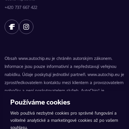
+420 737 667 422
Obsah www.autochip.eu je chráněn autorským zákonem.
Informace jsou pouze informativní a nepředstavují veřejnou
nabídku. Údaje poskytují jednotliví partneři. www.autochip.eu je
zprostředkovatelem kontaktu mezi klientem a provozovatelem
pobočky a není poskytovatelem služeb. AutoChip® je
registrovaná ochranná známka Petra Kučery. Úpravy, které
Používáme cookies
nejsou označeny jako Premium, mohou vést k technické
Web používá nezbytné cookies pro správné fungování a
nezpůsobilosti vozidla k provozu na pozemních komunikacích.
volitelné analytické a marketingové cookies až po vašem
Přesné informace poskytuje vždy konkrétní provozovatel
souhlasu.