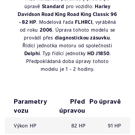
úpravě
Standard
pro vozidlo:
Harley
Davidson Road King Road King Classic 96
- 82 HP
. Modelová řada
FLHRCI
, vyráběná
od roku
2006
. Úprava tohoto modelu se
provádí přes
diagnostickou zásuvku
.
Řídící jednotka motoru od společnosti
Delphi
. Typ řídící jednotky
HD J1850
.
Předpokládaná doba úpravy tohoto
modelu je 1 - 2 hodiny.
Parametry
Před
Po úpravě
vozu
úpravou
Výkon HP
82 HP
91 HP