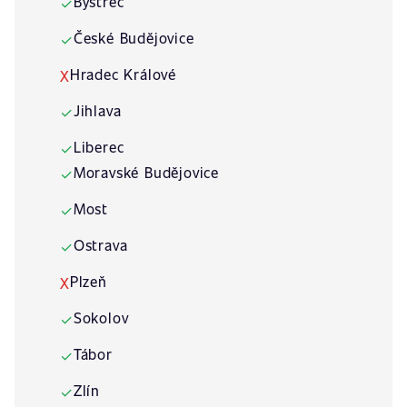
Bystřec
✓
České Budějovice
✓
Hradec Králové
X
Jihlava
✓
Liberec
✓
Moravské Budějovice
✓
Most
✓
Ostrava
✓
Plzeň
X
Sokolov
✓
Tábor
✓
Zlín
✓