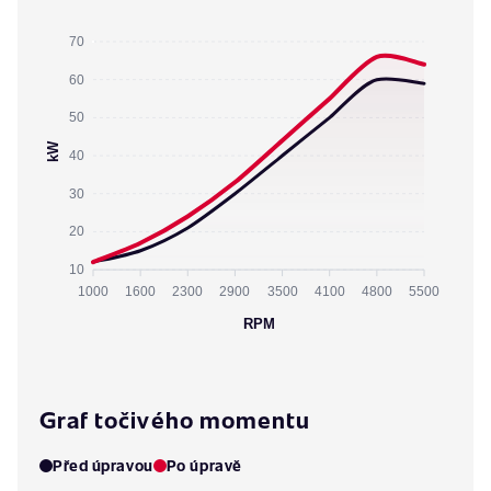
70
60
50
kW
40
30
20
10
1000
1600
2300
2900
3500
4100
4800
5500
RPM
Graf točivého momentu
Před úpravou
Po úpravě