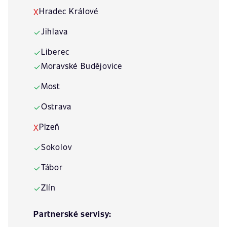
Hradec Králové
X
Jihlava
✓
Liberec
✓
Moravské Budějovice
✓
Most
✓
Ostrava
✓
Plzeň
X
Sokolov
✓
Tábor
✓
Zlín
✓
Partnerské servisy: