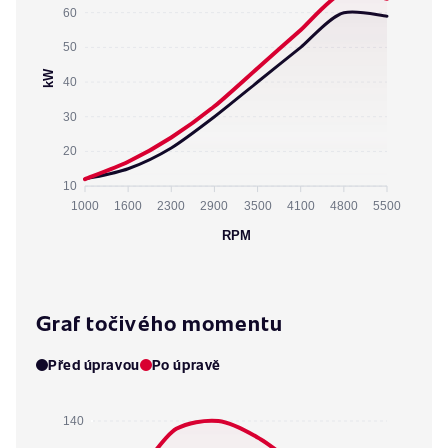
60
50
kW
40
30
20
10
1000
1600
2300
2900
3500
4100
4800
5500
RPM
Graf točivého momentu
Před úpravou
Po úpravě
140