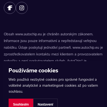
Obsah www.autochip.eu je chráněn autorským zákonem.
Informace jsou pouze informativní a nepředstavují veřejnou
nabídku. Údaje poskytují jednotliví partneři. www.autochip.eu je
zprostředkovatelem kontaktu mezi klientem a provozovatelem
pobočky a není poskytovatelem služeb. AutoChip® je
registrovaná ochranná známka Petra Kučery. Úpravy, které
Používáme cookies
nejsou označeny jako Premium, mohou vést k technické
Web používá nezbytné cookies pro správné fungování a
nezpůsobilosti vozidla k provozu na pozemních komunikacích.
volitelné analytické a marketingové cookies až po vašem
Přesné informace poskytuje vždy konkrétní provozovatel
souhlasu.
pobočky.
Nastavení cookies
Souhlasím
Nastavení