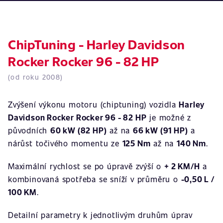
ChipTuning - Harley Davidson
Rocker Rocker 96 - 82 HP
(od roku 2008)
Zvýšení výkonu motoru (chiptuning) vozidla
Harley
Davidson Rocker Rocker 96 - 82 HP
je možné z
původních
60 kW (82 HP)
až na
66 kW (91 HP)
a
nárůst točivého momentu ze
125 Nm
až na
140 Nm
.
Maximální rychlost se po úpravě zvýší o
+ 2 KM/H
a
kombinovaná spotřeba se sníží v průměru o
-0,50 L /
100 KM
.
Detailní parametry k jednotlivým druhům úprav