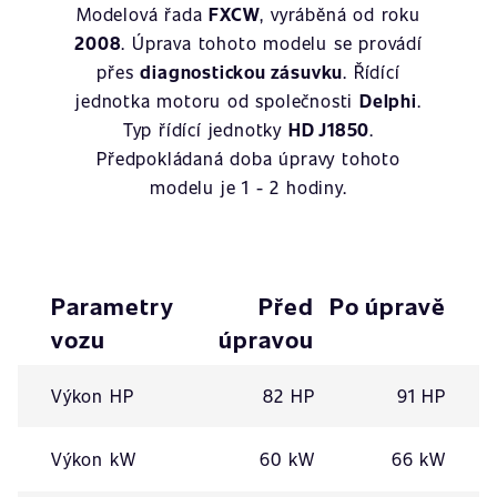
Modelová řada
FXCW
, vyráběná od roku
2008
. Úprava tohoto modelu se provádí
přes
diagnostickou zásuvku
. Řídící
jednotka motoru od společnosti
Delphi
.
Typ řídící jednotky
HD J1850
.
Předpokládaná doba úpravy tohoto
modelu je 1 - 2 hodiny.
Parametry
Před
Po úpravě
vozu
úpravou
Výkon HP
82 HP
91 HP
Výkon kW
60 kW
66 kW