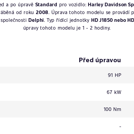
řed a po úpravě
Standard
pro vozidlo:
Harley Davidson Sp
yráběná od roku
2008
. Úprava tohoto modelu se provádí 
 společnosti
Delphi
. Typ řídící jednotky
HD J1850 nebo H
úpravy tohoto modelu je 1 - 2 hodiny.
Před úpravou
91 HP
67 kW
100 Nm
-