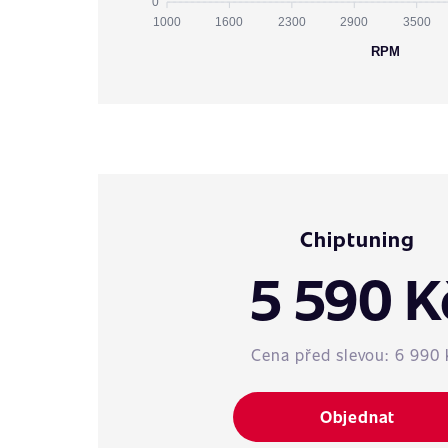
0
1000
1600
2300
2900
3500
RPM
Chiptuning
5 590 K
Cena před slevou:
6 990 
Objednat