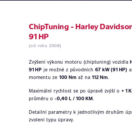
ChipTuning - Harley Davidso
91 HP
(od roku 2008)
Zvýšení výkonu motoru (chiptuning) vozidla
91 HP
je možné z původních
67 kW (91 HP)
a
momentu ze
100 Nm
až na
112 Nm
.
Maximální rychlost se po úpravě zvýší o
+ 1 
průměru o
-0,40 L / 100 KM
.
Detailní parametry k jednotlivým druhům úpr
zvolení typu úpravy.