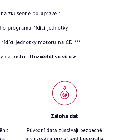
na zkušebně po úpravě *
ího programu řídící jednotky
 řídící jednotky motoru na CD ***
ky na motor.
Dozvědět se více >
Záloha dat
ěnit
Původní data zůstávají bezpečně
ou.
archivována pro případ budoucího