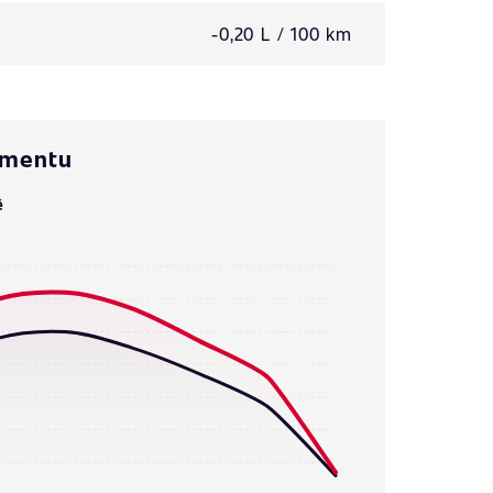
-0,20 L / 100 km
omentu
ě