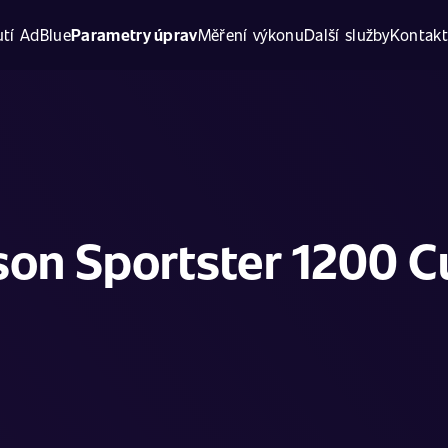
tí AdBlue
Parametry úprav
Měření výkonu
Další služby
Kontak
son Sportster 1200 C