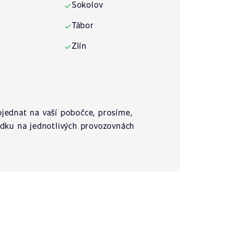
Sokolov
✓
Tábor
✓
Zlín
✓
jednat na vaší pobočce, prosíme,
ídku na jednotlivých provozovnách