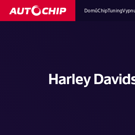
Domů
ChipTuning
Vypnu
Harley David