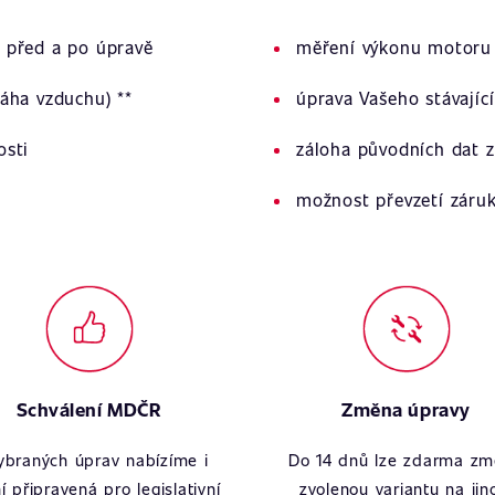
 před a po úpravě
měření výkonu motoru 
áha vzduchu) **
úprava Vašeho stávajíc
osti
záloha původních dat z
možnost převzetí záru
Schválení MDČR
Změna úpravy
ybraných úprav nabízíme i
Do 14 dnů lze zdarma zm
í připravená pro legislativní
zvolenou variantu na jin