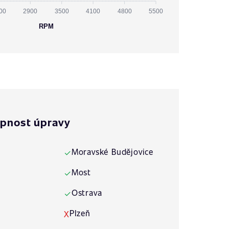
00
2900
3500
4100
4800
5500
RPM
pnost úpravy
Moravské Budějovice
✓
Most
✓
Ostrava
✓
Plzeň
X