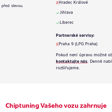
Hradec Králové
X
 před slevou.
Jihlava
✓
Liberec
✓
Partnerské servisy:
Praha 9 (LPG Praha)
X
Pokud není úpravu možné ob
kontaktujte nás
. Denně nab
rozšiřujeme.
Chiptuning Vašeho vozu zahrnuje