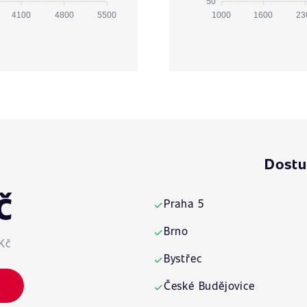
50
4100
4800
5500
1000
1600
23
Dostu
č
Praha 5
✓
Brno
✓
Kč
Bystřec
✓
České Budějovice
✓