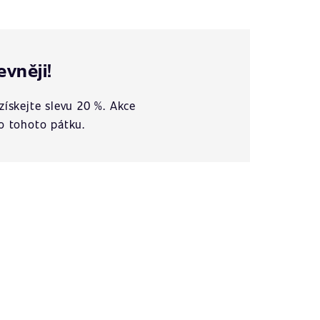
evněji!
získejte slevu 20 %. Akce
o tohoto pátku.