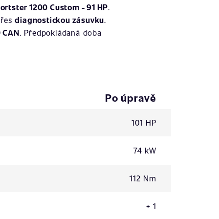
ortster 1200 Custom - 91 HP
.
přes
diagnostickou zásuvku
.
D CAN
. Předpokládaná doba
Po úpravě
101 HP
74 kW
112 Nm
+ 1