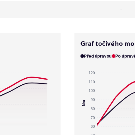
-
Graf točivého m
Před úpravou
Po úprav
120
110
100
90
Nm
80
70
60