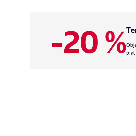
-20 %
Te
Obje
plat