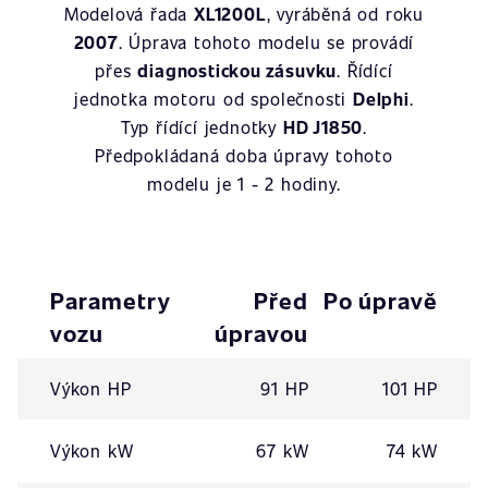
Modelová řada
XL1200L
, vyráběná od roku
2007
. Úprava tohoto modelu se provádí
přes
diagnostickou zásuvku
. Řídící
jednotka motoru od společnosti
Delphi
.
Typ řídící jednotky
HD J1850
.
Předpokládaná doba úpravy tohoto
modelu je 1 - 2 hodiny.
Parametry
Před
Po úpravě
vozu
úpravou
Výkon HP
91 HP
101 HP
Výkon kW
67 kW
74 kW