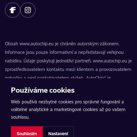
Obsah www.autochip.eu je chráněn autorským zákonem.
Informace jsou pouze informativní a nepředstavují veřejnou
nabídku. Údaje poskytují jednotliví partneři. www.autochip.eu je
zprostředkovatelem kontaktu mezi klientem a provozovatelem
pobočky a není poskytovatelem služeb. AutoChip® je
registrovaná ochranná známka Petra Kučery. Úpravy, které
Používáme cookies
nejsou označeny jako Premium, mohou vést k technické
Web používá nezbytné cookies pro správné fungování a
nezpůsobilosti vozidla k provozu na pozemních komunikacích.
volitelné analytické a marketingové cookies až po vašem
Přesné informace poskytuje vždy konkrétní provozovatel
souhlasu.
pobočky.
Nastavení cookies
Souhlasím
Nastavení