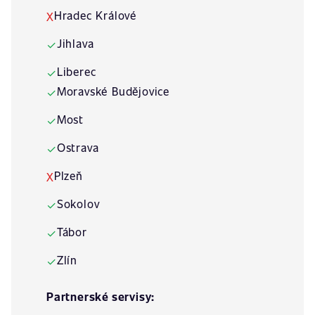
Hradec Králové
X
Jihlava
✓
Liberec
✓
Moravské Budějovice
✓
Most
✓
Ostrava
✓
Plzeň
X
Sokolov
✓
Tábor
✓
Zlín
✓
Partnerské servisy: