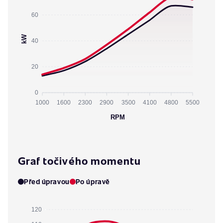
60
kW
40
20
0
1000
1600
2300
2900
3500
4100
4800
5500
RPM
Graf točivého momentu
Před úpravou
Po úpravě
120