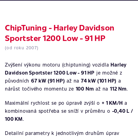
ChipTuning - Harley Davidson
Sportster 1200 Low - 91 HP
(od roku 2007)
Zvýšení výkonu motoru (chiptuning) vozidla
Harley
Davidson Sportster 1200 Low - 91 HP
je možné z
původních
67 kW (91 HP)
až na
74 kW (101 HP)
a
nárůst točivého momentu ze
100 Nm
až na
112 Nm
.
Maximální rychlost se po úpravě zvýší o
+ 1 KM/H
a
kombinovaná spotřeba se sníží v průměru o
-0,40 L /
100 KM
.
Detailní parametry k jednotlivým druhům úprav