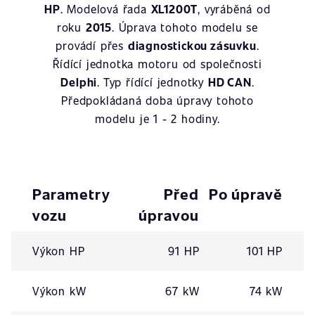
HP
. Modelová řada
XL1200T
, vyráběná od
roku
2015
. Úprava tohoto modelu se
provádí přes
diagnostickou zásuvku
.
Řídící jednotka motoru od společnosti
Delphi
. Typ řídící jednotky
HD CAN
.
Předpokládaná doba úpravy tohoto
modelu je 1 - 2 hodiny.
Parametry
Před
Po úpravě
vozu
úpravou
Výkon HP
91 HP
101 HP
Výkon kW
67 kW
74 kW