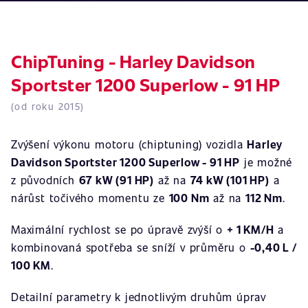
ChipTuning - Harley Davidson
Sportster 1200 Superlow - 91 HP
(od roku 2015)
Zvýšení výkonu motoru (chiptuning) vozidla
Harley
Davidson Sportster 1200 Superlow - 91 HP
je možné
z původních
67 kW (91 HP)
až na
74 kW (101 HP)
a
nárůst točivého momentu ze
100 Nm
až na
112 Nm
.
Maximální rychlost se po úpravě zvýší o
+ 1 KM/H
a
kombinovaná spotřeba se sníží v průměru o
-0,40 L /
100 KM
.
Detailní parametry k jednotlivým druhům úprav