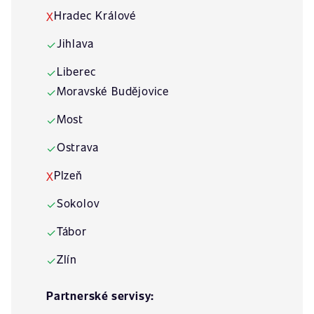
Hradec Králové
X
Jihlava
✓
Liberec
✓
Moravské Budějovice
✓
Most
✓
Ostrava
✓
Plzeň
X
Sokolov
✓
Tábor
✓
Zlín
✓
Partnerské servisy: