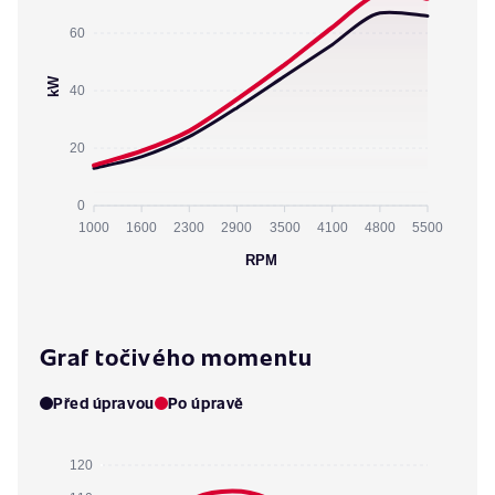
60
kW
40
20
0
1000
1600
2300
2900
3500
4100
4800
5500
RPM
Graf točivého momentu
Před úpravou
Po úpravě
120