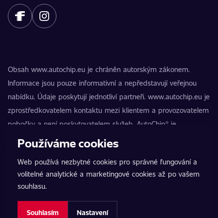
Obsah www.autochip.eu je chráněn autorským zákonem.
Informace jsou pouze informativní a nepředstavují veřejnou
nabídku. Údaje poskytují jednotliví partneři. www.autochip.eu je
zprostředkovatelem kontaktu mezi klientem a provozovatelem
pobočky a není poskytovatelem služeb. AutoChip® je
registrovaná ochranná známka Petra Kučery. Úpravy, které
Používáme cookies
nejsou označeny jako Premium, mohou vést k technické
Web používá nezbytné cookies pro správné fungování a
nezpůsobilosti vozidla k provozu na pozemních komunikacích.
volitelné analytické a marketingové cookies až po vašem
Přesné informace poskytuje vždy konkrétní provozovatel
souhlasu.
pobočky.
Nastavení cookies
Souhlasím
Nastavení