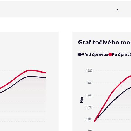
-
Graf točivého m
Před úpravou
Po úprav
180
160
140
Nm
120
100