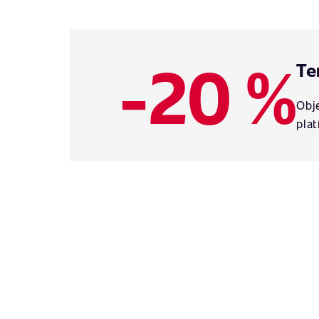
-20 %
Te
Obje
plat