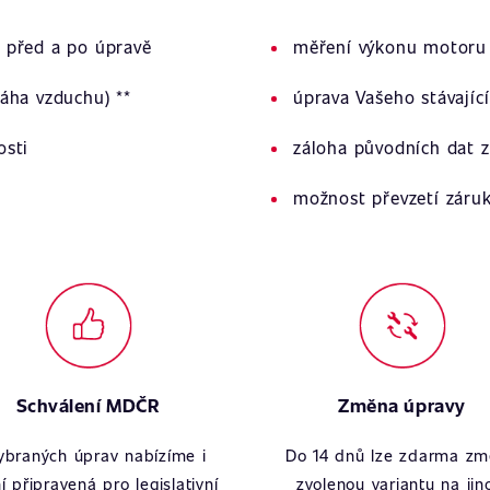
 před a po úpravě
měření výkonu motoru 
áha vzduchu) **
úprava Vašeho stávajíc
osti
záloha původních dat z
možnost převzetí záru
Schválení MDČR
Změna úpravy
ybraných úprav nabízíme i
Do 14 dnů lze zdarma zm
í připravená pro legislativní
zvolenou variantu na jin