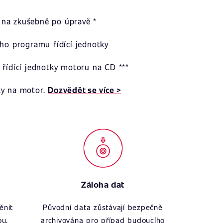
na zkušebně po úpravě *
ího programu řídící jednotky
 řídící jednotky motoru na CD ***
ky na motor.
Dozvědět se více >
Záloha dat
ěnit
Původní data zůstávají bezpečně
ou.
archivována pro případ budoucího