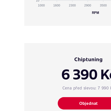
10
1000
1600
2300
2900
3500
RPM
Chiptuning
6 390 K
Cena před slevou:
7 990 
Objednat