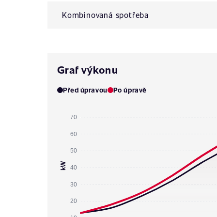
Kombinovaná spotřeba
Graf výkonu
Před úpravou
Po úpravě
70
60
50
kW
40
30
20