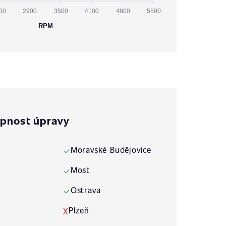
00
2900
3500
4100
4800
5500
RPM
pnost úpravy
Moravské Budějovice
✓
Most
✓
Ostrava
✓
Plzeň
X