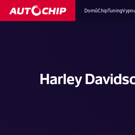
Domů
ChipTuning
Vypnu
Harley Davidso