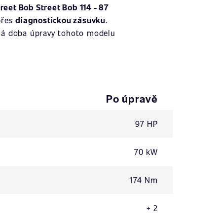
reet Bob Street Bob 114 - 87
přes
diagnostickou zásuvku
.
ná doba úpravy tohoto modelu
Po úpravě
97 HP
70 kW
174 Nm
+ 2