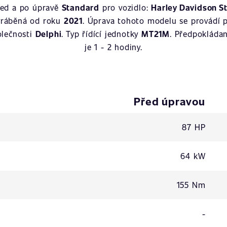
řed a po úpravě
Standard
pro vozidlo:
Harley Davidson St
vyráběná od roku
2021
. Úprava tohoto modelu se provádí 
olečnosti
Delphi
. Typ řídící jednotky
MT21M
. Předpokláda
je 1 - 2 hodiny.
Před úpravou
87 HP
64 kW
155 Nm
-