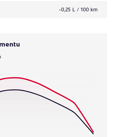
-0,25 L / 100 km
omentu
ě