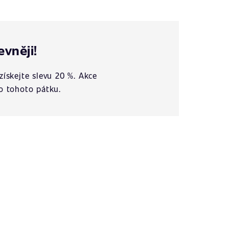
evněji!
získejte slevu 20 %. Akce
o tohoto pátku.