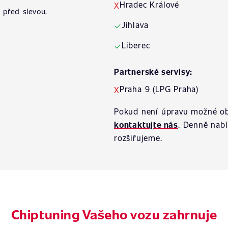
Hradec Králové
X
 před slevou.
Jihlava
✓
Liberec
✓
Partnerské servisy:
Praha 9 (LPG Praha)
X
Pokud není úpravu možné ob
kontaktujte nás
. Denně nab
rozšiřujeme.
Chiptuning Vašeho vozu zahrnuje