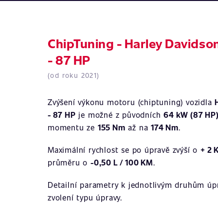
ChipTuning - Harley Davidson
- 87 HP
(od roku 2021)
Zvýšení výkonu motoru (chiptuning) vozidla
- 87 HP
je možné z původních
64 kW (87 HP
momentu ze
155 Nm
až na
174 Nm
.
Maximální rychlost se po úpravě zvýší o
+ 2 
průměru o
-0,50 L / 100 KM
.
Detailní parametry k jednotlivým druhům úpr
zvolení typu úpravy.