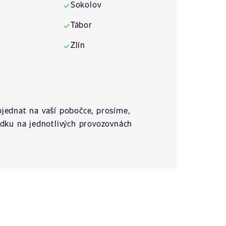
Sokolov
✓
Tábor
✓
Zlín
✓
jednat na vaší pobočce, prosíme,
ídku na jednotlivých provozovnách