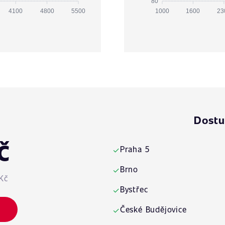
80
4100
4800
5500
1000
1600
23
Dostu
č
Praha 5
✓
Brno
✓
Kč
Bystřec
✓
České Budějovice
✓