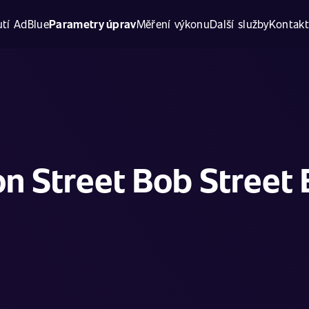
tí AdBlue
Parametry úprav
Měření výkonu
Další služby
Kontak
n Street Bob Street 