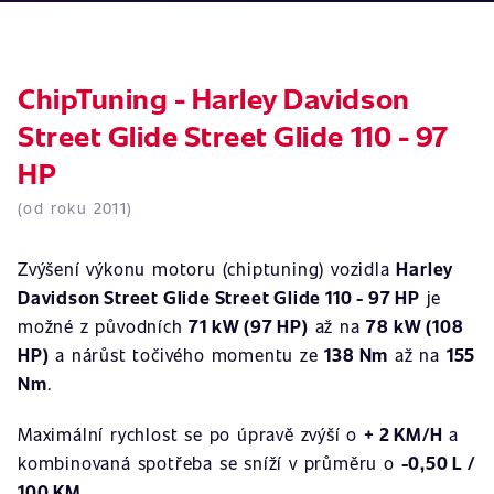
ChipTuning - Harley Davidson
Street Glide Street Glide 110 - 97
HP
(od roku 2011)
Zvýšení výkonu motoru (chiptuning) vozidla
Harley
Davidson Street Glide Street Glide 110 - 97 HP
je
možné z původních
71 kW (97 HP)
až na
78 kW (108
HP)
a nárůst točivého momentu ze
138 Nm
až na
155
Nm
.
Maximální rychlost se po úpravě zvýší o
+ 2 KM/H
a
kombinovaná spotřeba se sníží v průměru o
-0,50 L /
100 KM
.