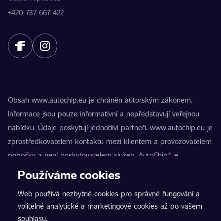
+420 737 667 422
Obsah www.autochip.eu je chráněn autorským zákonem.
Informace jsou pouze informativní a nepředstavují veřejnou
nabídku. Údaje poskytují jednotliví partneři. www.autochip.eu je
zprostředkovatelem kontaktu mezi klientem a provozovatelem
pobočky a není poskytovatelem služeb. AutoChip® je
registrovaná ochranná známka Petra Kučery. Úpravy, které
Používáme cookies
nejsou označeny jako Premium, mohou vést k technické
Web používá nezbytné cookies pro správné fungování a
nezpůsobilosti vozidla k provozu na pozemních komunikacích.
volitelné analytické a marketingové cookies až po vašem
Přesné informace poskytuje vždy konkrétní provozovatel
souhlasu.