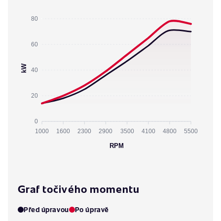
80
60
kW
40
20
0
1000
1600
2300
2900
3500
4100
4800
5500
RPM
Graf točivého momentu
Před úpravou
Po úpravě