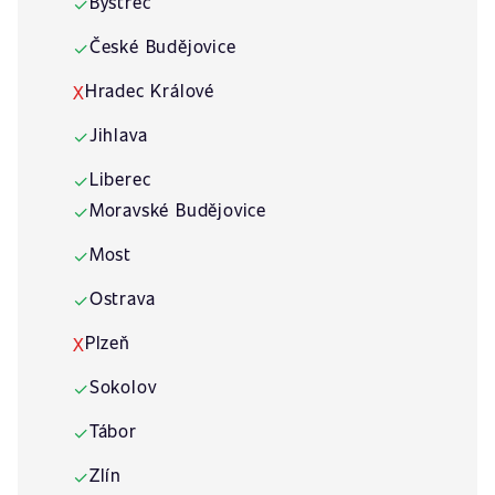
Bystřec
✓
České Budějovice
✓
Hradec Králové
X
Jihlava
✓
Liberec
✓
Moravské Budějovice
✓
Most
✓
Ostrava
✓
Plzeň
X
Sokolov
✓
Tábor
✓
Zlín
✓