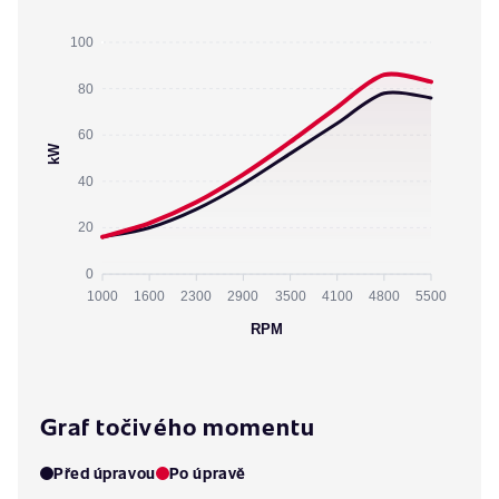
100
80
60
kW
40
20
0
1000
1600
2300
2900
3500
4100
4800
5500
RPM
Graf točivého momentu
Před úpravou
Po úpravě