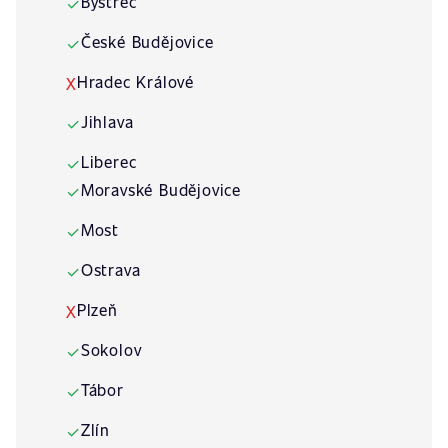
Bystřec
✓
České Budějovice
✓
Hradec Králové
X
Jihlava
✓
Liberec
✓
Moravské Budějovice
✓
Most
✓
Ostrava
✓
Plzeň
X
Sokolov
✓
Tábor
✓
Zlín
✓