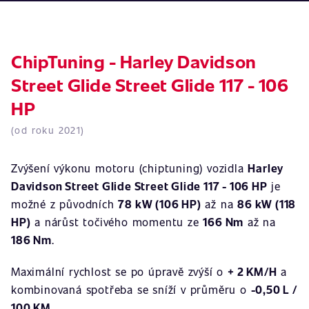
ChipTuning - Harley Davidson
Street Glide Street Glide 117 - 106
HP
(od roku 2021)
Zvýšení výkonu motoru (chiptuning) vozidla
Harley
Davidson Street Glide Street Glide 117 - 106 HP
je
možné z původních
78 kW (106 HP)
až na
86 kW (118
HP)
a nárůst točivého momentu ze
166 Nm
až na
186 Nm
.
Maximální rychlost se po úpravě zvýší o
+ 2 KM/H
a
kombinovaná spotřeba se sníží v průměru o
-0,50 L /
100 KM
.