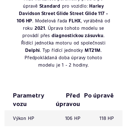
úpravě
Standard
pro vozidlo:
Harley
Davidson Street Glide Street Glide 117 -
106 HP
. Modelová řada
FLHX
, vyráběná od
roku
2021
. Úprava tohoto modelu se
provádí přes
diagnostickou zásuvku
.
Řídící jednotka motoru od společnosti
Delphi
. Typ řídící jednotky
MT21M
.
Předpokládaná doba úpravy tohoto
modelu je 1 - 2 hodiny.
Parametry
Před
Po úpravě
vozu
úpravou
Výkon HP
106 HP
118 HP