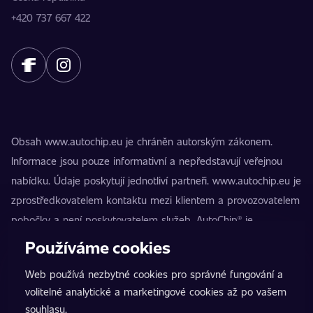
+420 737 667 422
Obsah www.autochip.eu je chráněn autorským zákonem.
Informace jsou pouze informativní a nepředstavují veřejnou
nabídku. Údaje poskytují jednotliví partneři. www.autochip.eu je
zprostředkovatelem kontaktu mezi klientem a provozovatelem
pobočky a není poskytovatelem služeb. AutoChip® je
registrovaná ochranná známka Petra Kučery. Úpravy, které
Používáme cookies
nejsou označeny jako Premium, mohou vést k technické
Web používá nezbytné cookies pro správné fungování a
nezpůsobilosti vozidla k provozu na pozemních komunikacích.
volitelné analytické a marketingové cookies až po vašem
Přesné informace poskytuje vždy konkrétní provozovatel
souhlasu.