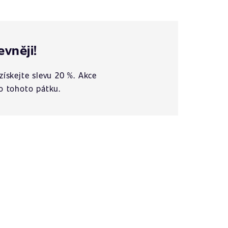
evněji!
získejte slevu 20 %. Akce
o tohoto pátku.