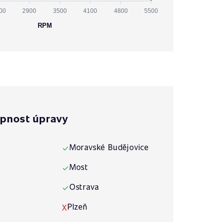
00
2900
3500
4100
4800
5500
RPM
pnost úpravy
Moravské Budějovice
✓
Most
✓
Ostrava
✓
Plzeň
X