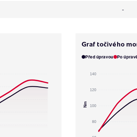
-
Graf točivého m
Před úpravou
Po úprav
140
120
Nm
100
80