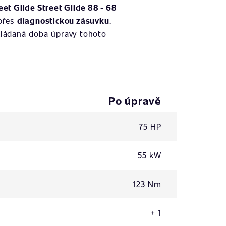
et Glide Street Glide 88 - 68
 přes
diagnostickou zásuvku
.
kládaná doba úpravy tohoto
Po úpravě
75 HP
55 kW
123 Nm
+ 1