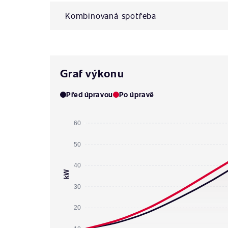
Kombinovaná spotřeba
Graf výkonu
Před úpravou
Po úpravě
60
50
40
kW
30
20