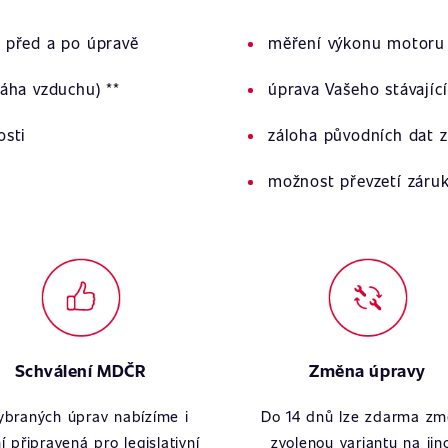
 před a po úpravě
měření výkonu motoru 
áha vzduchu) **
úprava Vašeho stávajíc
osti
záloha původních dat z
možnost převzetí záru
Schválení MDČR
Změna úpravy
ybraných úprav nabízíme i
Do 14 dnů lze zdarma zm
í připravená pro legislativní
zvolenou variantu na jin