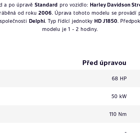
ed a po úpravě
Standard
pro vozidlo:
Harley Davidson Stre
yráběná od roku
2006
. Úprava tohoto modelu se provádí
 společnosti
Delphi
. Typ řídící jednotky
HD J1850
. Předpo
modelu je 1 - 2 hodiny.
Před úpravou
68 HP
50 kW
110 Nm
-