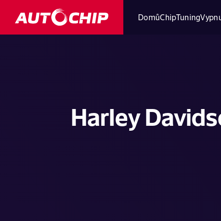
Domů
ChipTuning
Vypnu
Harley Davidso