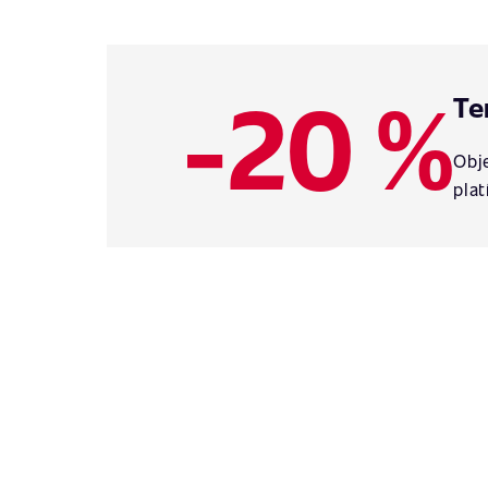
-20 %
Te
Obje
plat