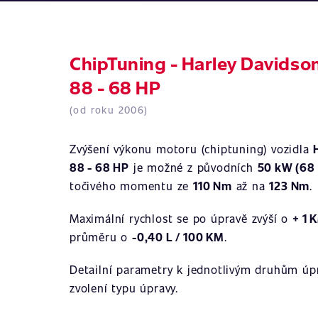
ChipTuning - Harley Davidson
88 - 68 HP
(od roku 2006)
Zvýšení výkonu motoru (chiptuning) vozidla
88 - 68 HP
je možné z původních
50 kW (68
točivého momentu ze
110 Nm
až na
123 Nm
.
Maximální rychlost se po úpravě zvýší o
+ 1 
průměru o
-0,40 L / 100 KM
.
Detailní parametry k jednotlivým druhům úpr
zvolení typu úpravy.