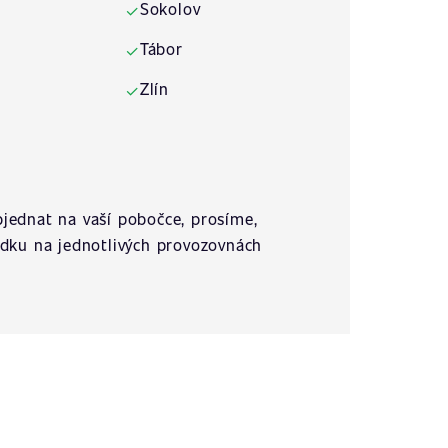
Sokolov
✓
Tábor
✓
Zlín
✓
jednat na vaší pobočce, prosíme,
ídku na jednotlivých provozovnách