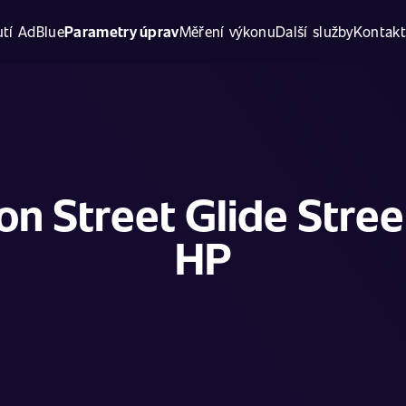
tí AdBlue
Parametry úprav
Měření výkonu
Další služby
Kontak
n Street Glide Stree
HP