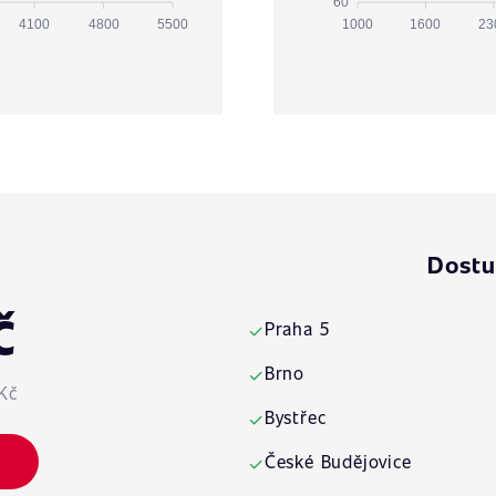
60
4100
4800
5500
1000
1600
23
Dostu
č
Praha 5
✓
Brno
✓
Kč
Bystřec
✓
České Budějovice
✓