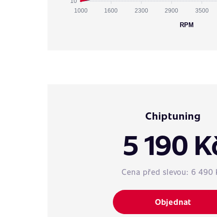
10
1000
1600
2300
2900
3500
RPM
Chiptuning
5 190 K
Cena před slevou:
6 490 
Objednat