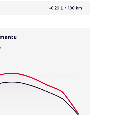
-0,20 L / 100 km
omentu
ě