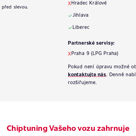
Hradec Králové
X
 před slevou.
Jihlava
✓
Liberec
✓
Partnerské servisy:
Praha 9 (LPG Praha)
X
Pokud není úpravu možné ob
kontaktujte nás
. Denně nab
rozšiřujeme.
Chiptuning Vašeho vozu zahrnuje