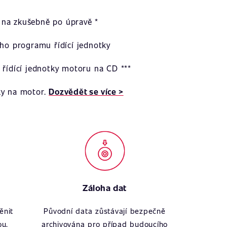
na zkušebně po úpravě *
ího programu řídící jednotky
 řídící jednotky motoru na CD ***
ky na motor.
Dozvědět se více >
Záloha dat
ěnit
Původní data zůstávají bezpečně
ou.
archivována pro případ budoucího