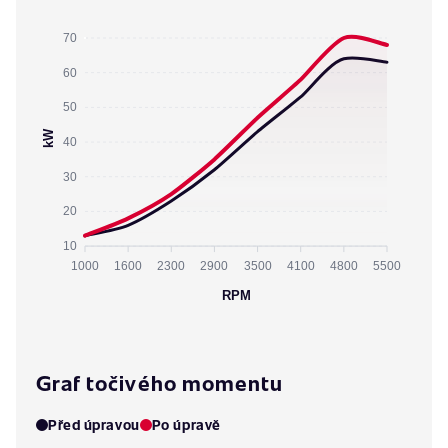
70
60
50
kW
40
30
20
10
1000
1600
2300
2900
3500
4100
4800
5500
RPM
Graf točivého momentu
Před úpravou
Po úpravě