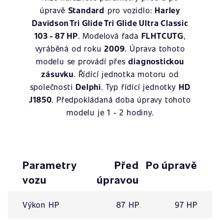
úpravě
Standard
pro vozidlo:
Harley
Davidson Tri Glide Tri Glide Ultra Classic
103 - 87 HP
. Modelová řada
FLHTCUTG
,
vyráběná od roku
2009
. Úprava tohoto
modelu se provádí přes
diagnostickou
zásuvku
. Řídící jednotka motoru od
společnosti
Delphi
. Typ řídící jednotky
HD
J1850
. Předpokládaná doba úpravy tohoto
modelu je 1 - 2 hodiny.
Parametry
Před
Po úpravě
vozu
úpravou
Výkon HP
87 HP
97 HP