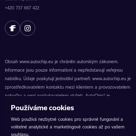
+420 737 667 422
Obsah www.autochip.eu je chráněn autorským zákonem.
Informace jsou pouze informativní a nepředstavují veřejnou
nabídku. Údaje poskytují jednotliví partneři. www.autochip.eu je
zprostředkovatelem kontaktu mezi klientem a provozovatelem
pobočky a není poskytovatelem služeb. AutoChip® je
registrovaná ochranná známka Petra Kučery. Úpravy, které
Používáme cookies
nejsou označeny jako Premium, mohou vést k technické
Web používá nezbytné cookies pro správné fungování a
nezpůsobilosti vozidla k provozu na pozemních komunikacích.
volitelné analytické a marketingové cookies až po vašem
Přesné informace poskytuje vždy konkrétní provozovatel
souhlasu.