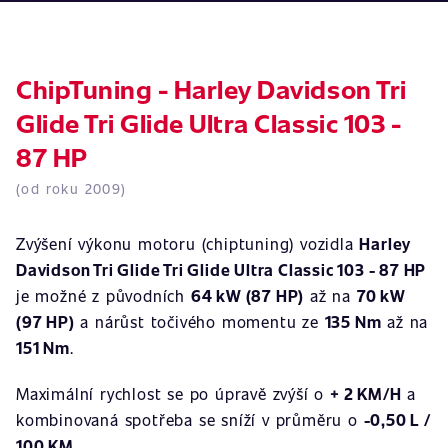
ChipTuning - Harley Davidson Tri
Glide Tri Glide Ultra Classic 103 -
87 HP
(od roku 2009)
Zvýšení výkonu motoru (chiptuning) vozidla
Harley
Davidson Tri Glide Tri Glide Ultra Classic 103 - 87 HP
je možné z původních
64 kW (87 HP)
až na
70 kW
(97 HP)
a nárůst točivého momentu ze
135 Nm
až na
151 Nm
.
Maximální rychlost se po úpravě zvýší o
+ 2 KM/H
a
kombinovaná spotřeba se sníží v průměru o
-0,50 L /
100 KM
.