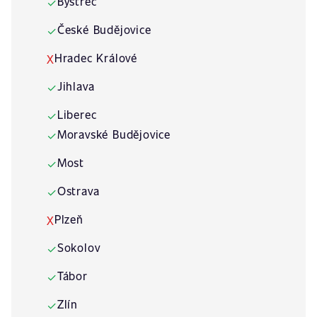
Bystřec
✓
České Budějovice
✓
Hradec Králové
X
Jihlava
✓
Liberec
✓
Moravské Budějovice
✓
Most
✓
Ostrava
✓
Plzeň
X
Sokolov
✓
Tábor
✓
Zlín
✓