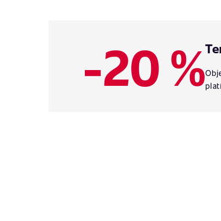
-20 %
Te
Obje
plat