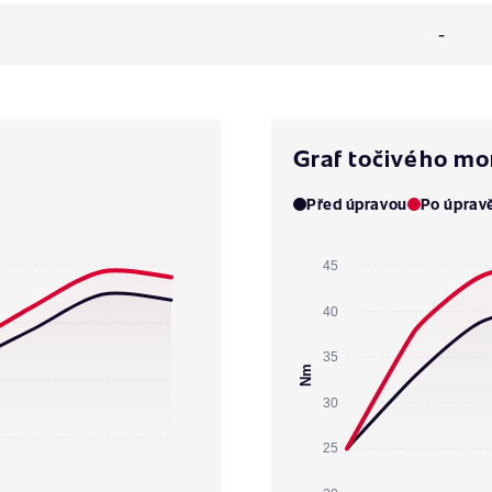
-
Graf točivého m
Před úpravou
Po úprav
45
40
35
Nm
30
25