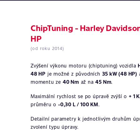
ChipTuning - Harley Davidso
HP
(od roku 2014)
Zvýšení výkonu motoru (chiptuning) vozidla
48 HP
je možné z původních
35 kW (48 HP)
momentu ze
40 Nm
až na
45 Nm
.
Maximální rychlost se po úpravě zvýší o
+ 1 
průměru o
-0,30 L / 100 KM
.
Detailní parametry k jednotlivým druhům úpr
zvolení typu úpravy.