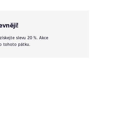
evněji!
získejte slevu 20 %. Akce
o tohoto pátku.