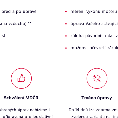
 před a po úpravě
měření výkonu motoru 
áha vzduchu) **
úprava Vašeho stávajíc
osti
záloha původních dat z
možnost převzetí záru
Schválení MDČR
Změna úpravy
ybraných úprav nabízíme i
Do 14 dnů lze zdarma zm
í připravená pro legislativní
zvolenou variantu na jin