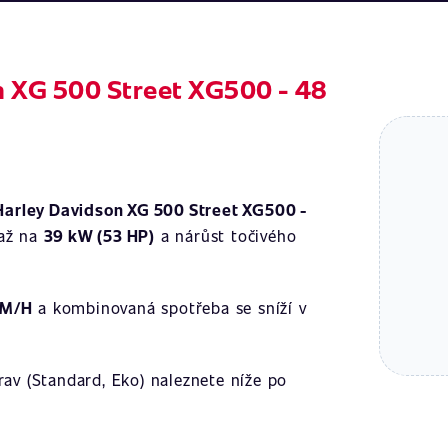
n XG 500 Street XG500 - 48
Harley Davidson XG 500 Street XG500 -
až na
39 kW (53 HP)
a nárůst točivého
KM/H
a kombinovaná spotřeba se sníží v
av (Standard, Eko) naleznete níže po