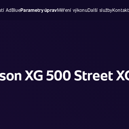
tí AdBlue
Parametry úprav
Měření výkonu
Další služby
Kontak
dson XG 500 Street X