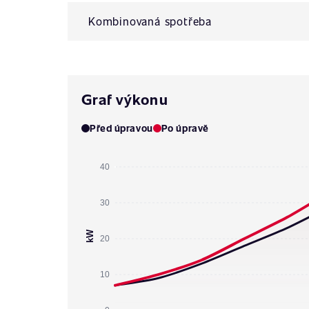
Kombinovaná spotřeba
Graf výkonu
Před úpravou
Po úpravě
40
30
kW
20
10