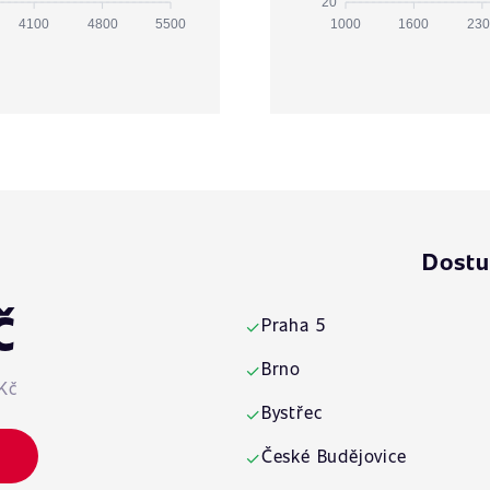
20
4100
4800
5500
1000
1600
230
Dostu
č
Praha 5
✓
Brno
✓
Kč
Bystřec
✓
České Budějovice
✓