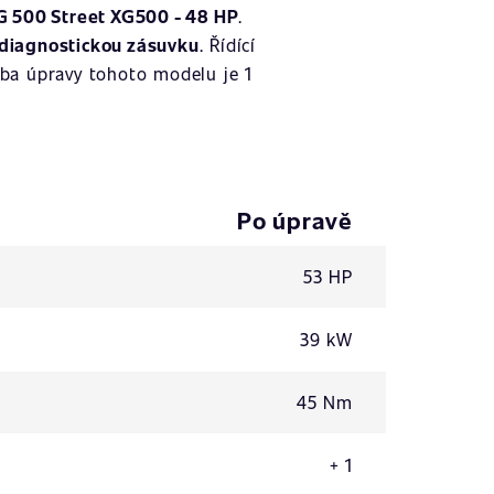
G 500 Street XG500 - 48 HP
.
diagnostickou zásuvku
. Řídící
ba úpravy tohoto modelu je 1
Po úpravě
53 HP
39 kW
45 Nm
+ 1