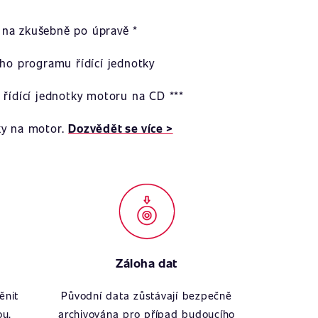
na zkušebně po úpravě *
ího programu řídící jednotky
 řídící jednotky motoru na CD ***
ky na motor.
Dozvědět se více >
Záloha dat
ěnit
Původní data zůstávají bezpečně
ou.
archivována pro případ budoucího