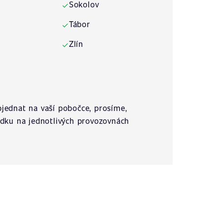
Sokolov
✓
Tábor
✓
Zlín
✓
jednat na vaší pobočce, prosíme,
ídku na jednotlivých provozovnách