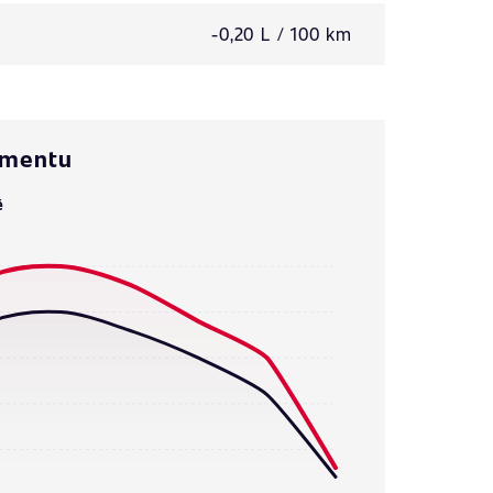
-0,20 L / 100 km
omentu
ě