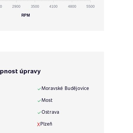
0
2900
3500
4100
4800
5500
RPM
pnost úpravy
Moravské Budějovice
✓
Most
✓
Ostrava
✓
Plzeň
X