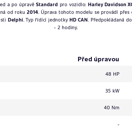
řed a po úpravě
Standard
pro vozidlo:
Harley Davidson X
ěná od roku
2014
. Úprava tohoto modelu se provádí přes
osti
Delphi
. Typ řídící jednotky
HD CAN
. Předpokládaná do
- 2 hodiny.
Před úpravou
48 HP
35 kW
40 Nm
-