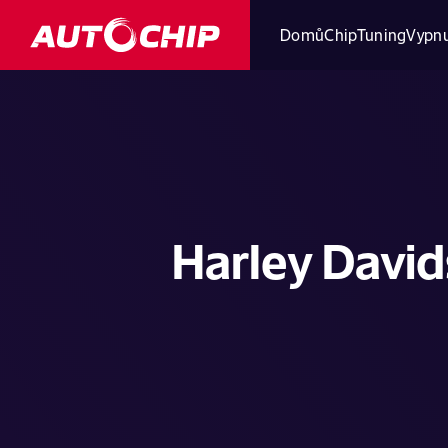
Domů
ChipTuning
Vypnu
Harley Davi