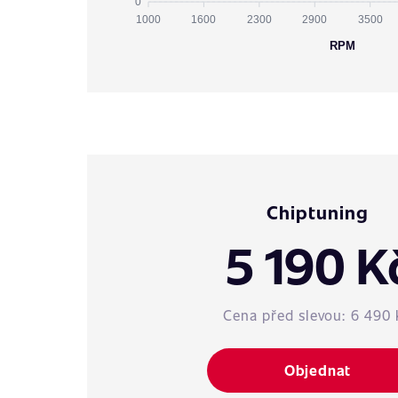
0
1000
1600
2300
2900
3500
RPM
Chiptuning
5 190 K
Cena před slevou:
6 490 
Objednat