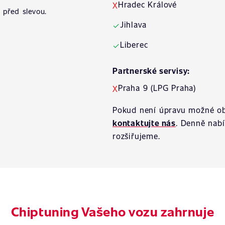
Hradec Králové
X
 před slevou.
Jihlava
✓
Liberec
✓
Partnerské servisy:
Praha 9 (LPG Praha)
X
Pokud není úpravu možné ob
kontaktujte nás
. Denně nab
rozšiřujeme.
Chiptuning Vašeho vozu zahrnuje