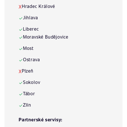
Hradec Králové
X
Jihlava
✓
Liberec
✓
Moravské Budějovice
✓
Most
✓
Ostrava
✓
Plzeň
X
Sokolov
✓
Tábor
✓
Zlín
✓
Partnerské servisy: