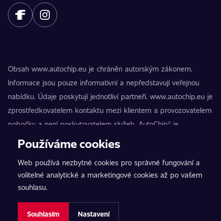
Obsah www.autochip.eu je chráněn autorským zákonem.
Informace jsou pouze informativní a nepředstavují veřejnou
nabídku. Údaje poskytují jednotliví partneři. www.autochip.eu je
zprostředkovatelem kontaktu mezi klientem a provozovatelem
pobočky a není poskytovatelem služeb. AutoChip® je
registrovaná ochranná známka Petra Kučery. Úpravy, které
Používáme cookies
nejsou označeny jako Premium, mohou vést k technické
Web používá nezbytné cookies pro správné fungování a
nezpůsobilosti vozidla k provozu na pozemních komunikacích.
volitelné analytické a marketingové cookies až po vašem
Přesné informace poskytuje vždy konkrétní provozovatel
souhlasu.
pobočky.
Nastavení cookies
Souhlasím
Nastavení