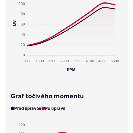
100
80
kW
60
40
20
0
1000
1600
2300
2900
3500
4100
4800
5500
RPM
Graf točivého momentu
Před úpravou
Po úpravě
120