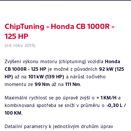
ChipTuning - Honda CB 1000R -
125 HP
(od roku 2015)
Zvýšení výkonu motoru (chiptuning) vozidla
Honda
CB 1000R - 125 HP
je možné z původních
92 kW (125
HP)
až na
101 kW (139 HP)
a nárůst točivého
momentu ze
99 Nm
až na
111 Nm
.
Maximální rychlost se po úpravě zvýší o
+ 1 KM/H
a
kombinovaná spotřeba se sníží v průměru o
-0,30 L /
100 KM
.
Detailní parametry k jednotlivým druhům úprav