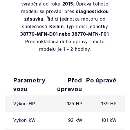
vyráběná od roku
2015
. Úprava tohoto
modelu se provádí přes
diagnostickou
zásuvku
. Řídící jednotka motoru od
společnosti
Keihin
. Typ řídící jednotky
38770-MFN-D01 nebo 38770-MFN-F01
.
Předpokládaná doba úpravy tohoto
modelu je 1 - 2 hodiny.
Parametry
Před
Po úpravě
vozu
úpravou
Výkon HP
125 HP
139 HP
Výkon kW
92 kW
101 kW