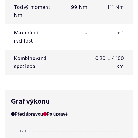
Točivý moment
99 Nm
111 Nm
Nm
Maximální
-
+ 1
rychlost
Kombinovaná
-
-0,20 L / 100
spotřeba
km
Graf výkonu
Před úpravou
Po úpravě
120