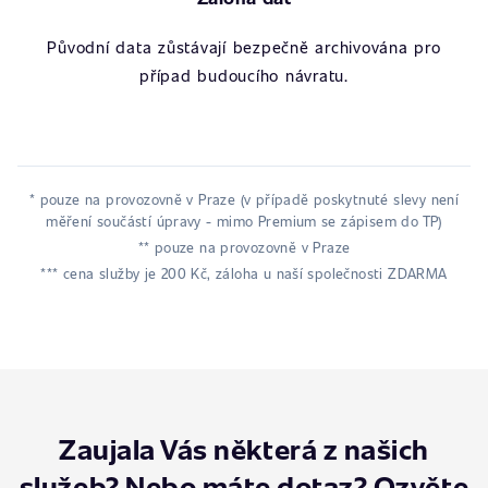
Původní data zůstávají bezpečně archivována pro
případ budoucího návratu.
* pouze na provozovně v Praze (v případě poskytnuté slevy není
měření součástí úpravy - mimo Premium se zápisem do TP)
** pouze na provozovně v Praze
*** cena služby je 200 Kč, záloha u naší společnosti ZDARMA
Zaujala Vás některá z našich
služeb? Nebo máte dotaz? Ozvěte