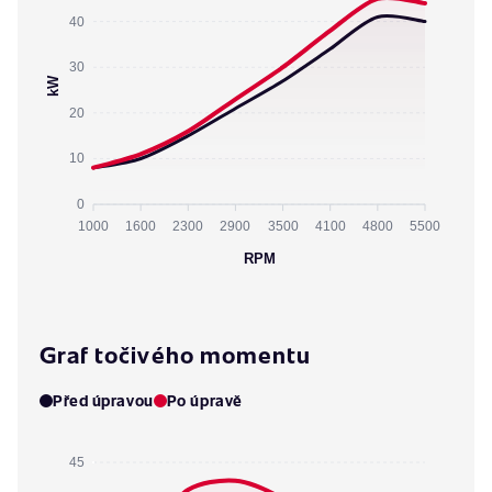
40
30
kW
20
10
0
1000
1600
2300
2900
3500
4100
4800
5500
RPM
Graf točivého momentu
Před úpravou
Po úpravě
45