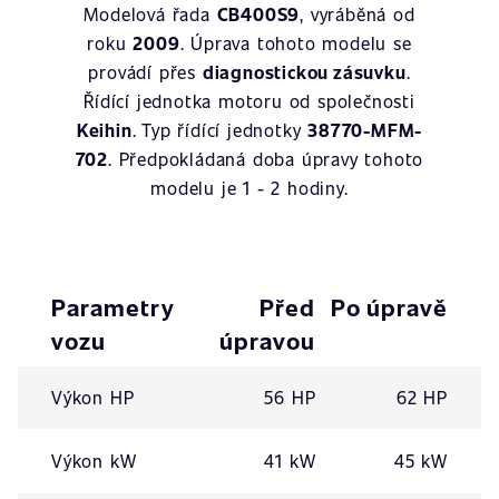
Modelová řada
CB400S9
, vyráběná od
roku
2009
. Úprava tohoto modelu se
provádí přes
diagnostickou zásuvku
.
Řídící jednotka motoru od společnosti
Keihin
. Typ řídící jednotky
38770-MFM-
702
. Předpokládaná doba úpravy tohoto
modelu je 1 - 2 hodiny.
Parametry
Před
Po úpravě
vozu
úpravou
Výkon HP
56 HP
62 HP
Výkon kW
41 kW
45 kW