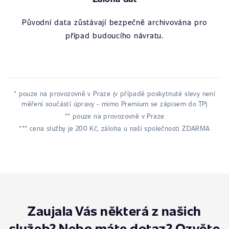
Původní data zůstávají bezpečně archivována pro
případ budoucího návratu.
* pouze na provozovně v Praze (v případě poskytnuté slevy není
měření součástí úpravy - mimo Premium se zápisem do TP)
** pouze na provozovně v Praze
*** cena služby je 200 Kč, záloha u naší společnosti ZDARMA
Zaujala Vás některá z našich
služeb? Nebo máte dotaz? Ozvěte