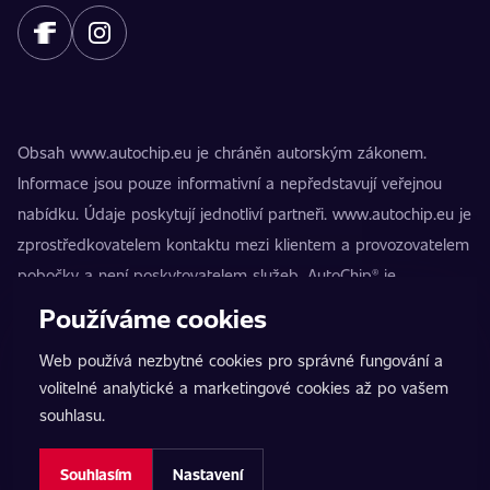
Obsah www.autochip.eu je chráněn autorským zákonem.
Informace jsou pouze informativní a nepředstavují veřejnou
nabídku. Údaje poskytují jednotliví partneři. www.autochip.eu je
zprostředkovatelem kontaktu mezi klientem a provozovatelem
pobočky a není poskytovatelem služeb. AutoChip® je
registrovaná ochranná známka Petra Kučery. Úpravy, které
Používáme cookies
nejsou označeny jako Premium, mohou vést k technické
Web používá nezbytné cookies pro správné fungování a
nezpůsobilosti vozidla k provozu na pozemních komunikacích.
volitelné analytické a marketingové cookies až po vašem
Přesné informace poskytuje vždy konkrétní provozovatel
souhlasu.
pobočky.
Nastavení cookies
Souhlasím
Nastavení