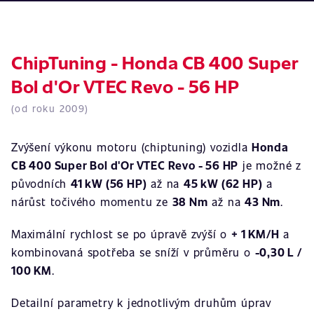
ChipTuning - Honda CB 400 Super
Bol d'Or VTEC Revo - 56 HP
(od roku 2009)
Zvýšení výkonu motoru (chiptuning) vozidla
Honda
CB 400 Super Bol d'Or VTEC Revo - 56 HP
je možné z
původních
41 kW (56 HP)
až na
45 kW (62 HP)
a
nárůst točivého momentu ze
38 Nm
až na
43 Nm
.
Maximální rychlost se po úpravě zvýší o
+ 1 KM/H
a
kombinovaná spotřeba se sníží v průměru o
-0,30 L /
100 KM
.
Detailní parametry k jednotlivým druhům úprav