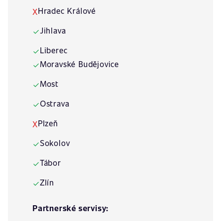
Hradec Králové
X
Jihlava
✓
Liberec
✓
Moravské Budějovice
✓
Most
✓
Ostrava
✓
Plzeň
X
Sokolov
✓
Tábor
✓
Zlín
✓
Partnerské servisy: