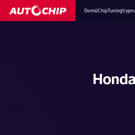
Domů
ChipTuning
Vypnu
Honda