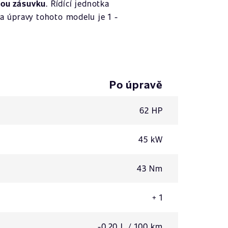
kou zásuvku
. Řídící jednotka
a úpravy tohoto modelu je 1 -
Po úpravě
62 HP
45 kW
43 Nm
+ 1
-0,20 L / 100 km