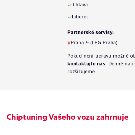
Jihlava
✓
Liberec
✓
Partnerské servisy:
Praha 9 (LPG Praha)
X
Pokud není úpravu možné ob
kontaktujte nás
. Denně nab
rozšiřujeme.
Chiptuning Vašeho vozu zahrnuje