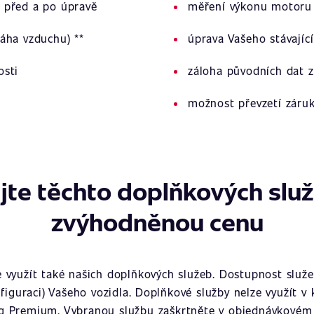
 před a po úpravě
měření výkonu motoru 
áha vzduchu) **
úprava Vašeho stávajíc
osti
záloha původních dat z
možnost převzetí záru
jte těchto doplňkových slu
zvýhodněnou cenu
využít také našich doplňkových služeb. Dostupnost služeb
figuraci) Vašeho vozidla. Doplňkové služby nelze využít v
g Premium. Vybranou službu zaškrtněte v objednávkovém 