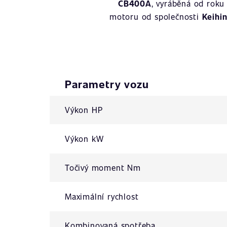
CB400A
, vyráběná od rok
motoru od společnosti
Keihi
Parametry vozu
Výkon HP
Výkon kW
Točivý moment Nm
Maximální rychlost
Kombinovaná spotřeba