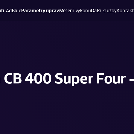
tí AdBlue
Parametry úprav
Měření výkonu
Další služby
Kontak
 CB 400 Super Four -