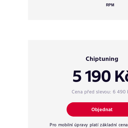
RPM
Chiptuning
5 190 K
Cena před slevou:
6 490 
Objednat
Pro mobilní úpravy platí základní cena