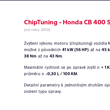
ChipTuning - Honda CB 400 S
(od roku 2010)
Zvýšení výkonu motoru (chiptuning) vozidla
možné z původních
41 kW (56 HP)
až na
45 
38 Nm
až na
43 Nm
.
Maximální rychlost se po úpravě zvýší o
+ 1 
průměru o
-0,30 L / 100 KM
.
Detailní parametry k jednotlivým druhům úpr
zvolení typu úpravy.