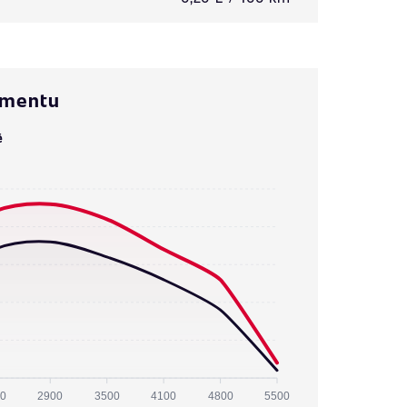
omentu
ě
0
2900
3500
4100
4800
5500