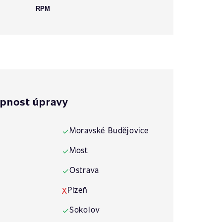
RPM
pnost úpravy
Moravské Budějovice
✓
Most
✓
Ostrava
✓
Plzeň
X
Sokolov
✓