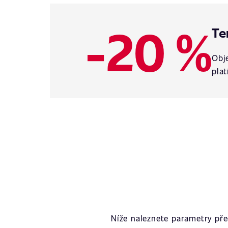
-20 %
Te
Obje
plat
Níže naleznete parametry př