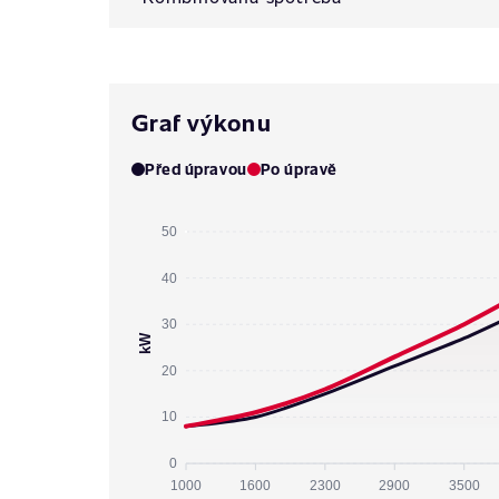
Graf výkonu
Před úpravou
Po úpravě
50
40
30
kW
20
10
0
1000
1600
2300
2900
3500