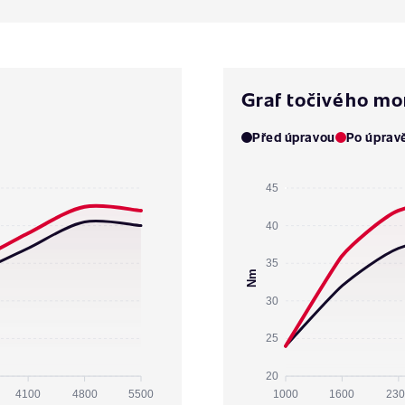
Graf točivého m
Před úpravou
Po úprav
45
40
35
Nm
30
25
20
4100
4800
5500
1000
1600
230