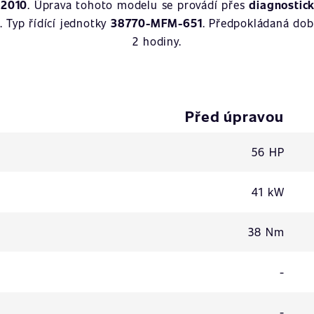
u
2010
. Úprava tohoto modelu se provádí přes
diagnostic
n
. Typ řídící jednotky
38770-MFM-651
. Předpokládaná dob
2 hodiny.
Před úpravou
56 HP
41 kW
38 Nm
-
-