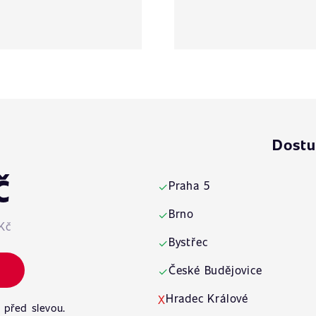
Dostu
č
Praha 5
✓
Brno
✓
Kč
Bystřec
✓
České Budějovice
✓
Hradec Králové
X
 před slevou.