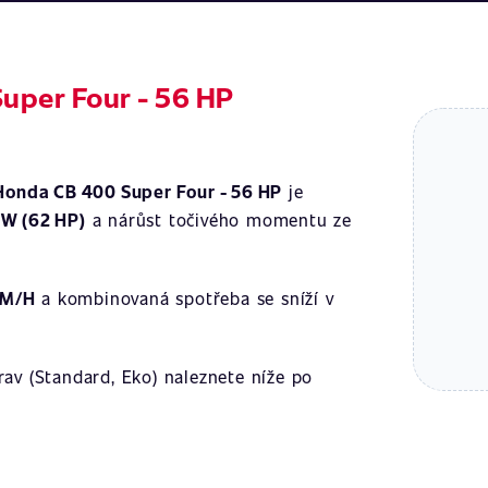
uper Four - 56 HP
Honda CB 400 Super Four - 56 HP
je
kW (62 HP)
a nárůst točivého momentu ze
KM/H
a kombinovaná spotřeba se sníží v
av (Standard, Eko) naleznete níže po