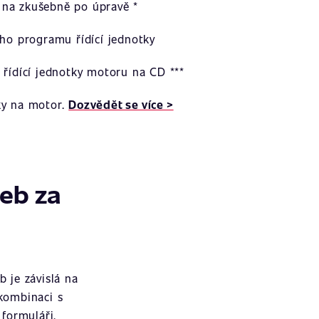
na zkušebně po úpravě *
ího programu řídící jednotky
 řídící jednotky motoru na CD ***
ky na motor.
Dozvědět se více >
žeb za
 je závislá na
 kombinaci s
formuláři.