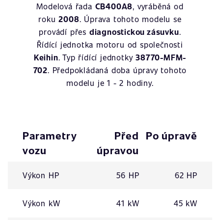
Modelová řada
CB400A8
, vyráběná od
roku
2008
. Úprava tohoto modelu se
provádí přes
diagnostickou zásuvku
.
Řídící jednotka motoru od společnosti
Keihin
. Typ řídící jednotky
38770-MFM-
702
. Předpokládaná doba úpravy tohoto
modelu je 1 - 2 hodiny.
Parametry
Před
Po úpravě
vozu
úpravou
Výkon HP
56 HP
62 HP
Výkon kW
41 kW
45 kW