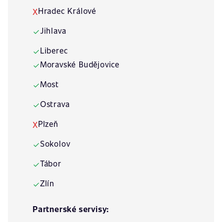
Hradec Králové
X
Jihlava
✓
Liberec
✓
Moravské Budějovice
✓
Most
✓
Ostrava
✓
Plzeň
X
Sokolov
✓
Tábor
✓
Zlín
✓
Partnerské servisy: