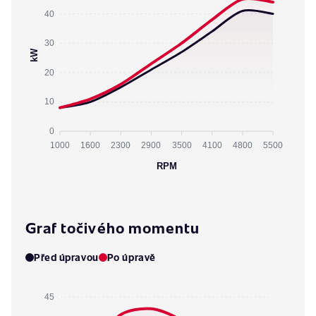
40
30
kW
20
10
0
1000
1600
2300
2900
3500
4100
4800
5500
RPM
Graf točivého momentu
Před úpravou
Po úpravě
45