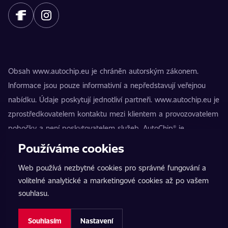
Obsah www.autochip.eu je chráněn autorským zákonem.
Informace jsou pouze informativní a nepředstavují veřejnou
nabídku. Údaje poskytují jednotliví partneři. www.autochip.eu je
zprostředkovatelem kontaktu mezi klientem a provozovatelem
pobočky a není poskytovatelem služeb. AutoChip® je
registrovaná ochranná známka Petra Kučery. Úpravy, které
Používáme cookies
nejsou označeny jako Premium, mohou vést k technické
Web používá nezbytné cookies pro správné fungování a
nezpůsobilosti vozidla k provozu na pozemních komunikacích.
volitelné analytické a marketingové cookies až po vašem
Přesné informace poskytuje vždy konkrétní provozovatel
souhlasu.
pobočky.
Nastavení cookies
Souhlasím
Nastavení