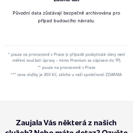
Původní data zůstávají bezpečně archivována pro
případ budoucího návratu.
* pouze na provozovně v Praze (v případě poskytnuté slevy není
měření součástí úpravy - mimo Premium se zápisem do TP)
** pouze na provozovně v Praze
*** cena služby je 200 Kč, záloha u naší společnosti ZDARMA
Zaujala Vás některá z našich
služeb? Nebo máte dotaz? Ozvěte