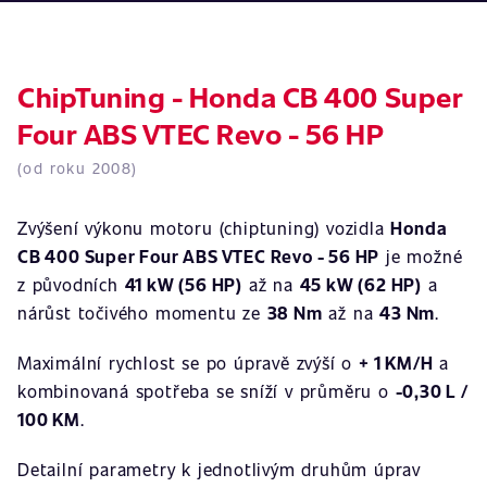
ChipTuning - Honda CB 400 Super
Four ABS VTEC Revo - 56 HP
(od roku 2008)
Zvýšení výkonu motoru (chiptuning) vozidla
Honda
CB 400 Super Four ABS VTEC Revo - 56 HP
je možné
z původních
41 kW (56 HP)
až na
45 kW (62 HP)
a
nárůst točivého momentu ze
38 Nm
až na
43 Nm
.
Maximální rychlost se po úpravě zvýší o
+ 1 KM/H
a
kombinovaná spotřeba se sníží v průměru o
-0,30 L /
100 KM
.
Detailní parametry k jednotlivým druhům úprav