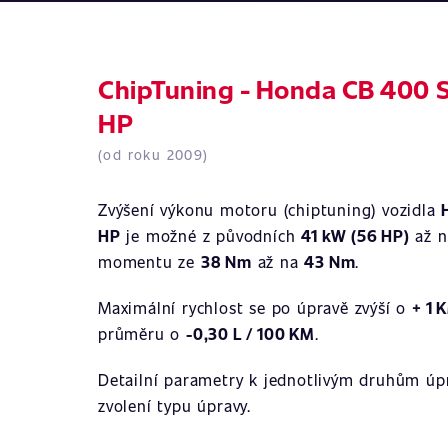
ChipTuning - Honda CB 400 S
HP
(od roku 2009)
Zvýšení výkonu motoru (chiptuning) vozidla
HP
je možné z původních
41 kW (56 HP)
až 
momentu ze
38 Nm
až na
43 Nm
.
Maximální rychlost se po úpravě zvýší o
+ 1 
průměru o
-0,30 L / 100 KM
.
Detailní parametry k jednotlivým druhům úpr
zvolení typu úpravy.