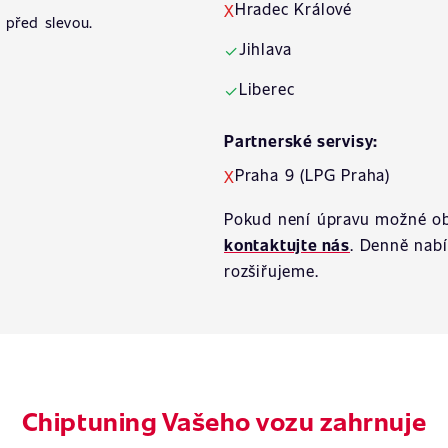
Hradec Králové
X
 před slevou.
Jihlava
✓
Liberec
✓
Partnerské servisy:
Praha 9 (LPG Praha)
X
Pokud není úpravu možné ob
kontaktujte nás
. Denně nab
rozšiřujeme.
Chiptuning Vašeho vozu zahrnuje