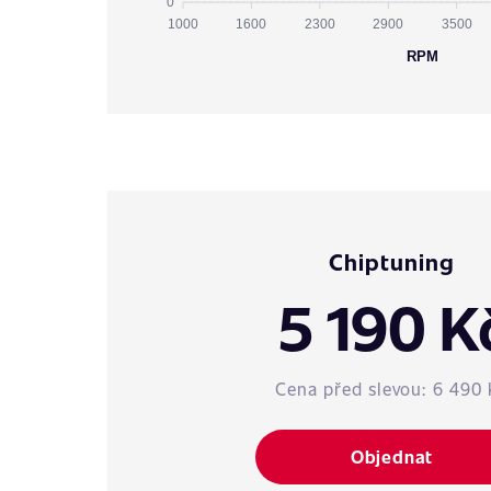
0
1000
1600
2300
2900
3500
RPM
Chiptuning
5 190 K
Cena před slevou:
6 490 
Objednat