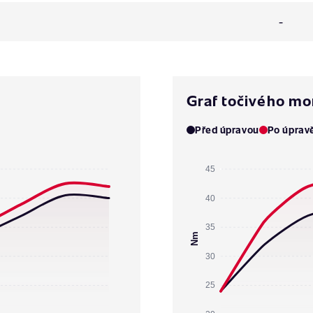
-
Graf točivého m
Před úpravou
Po úprav
45
40
35
Nm
30
25