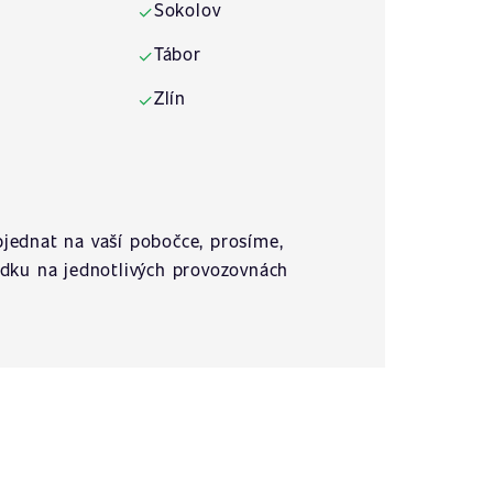
Sokolov
✓
Tábor
✓
Zlín
✓
jednat na vaší pobočce, prosíme,
ídku na jednotlivých provozovnách