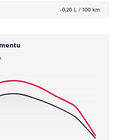
-0,20 L / 100 km
omentu
ě