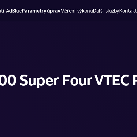
tí AdBlue
Parametry úprav
Měření výkonu
Další služby
Kontak
00 Super Four VTEC R