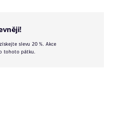
evněji!
získejte slevu 20 %. Akce
o tohoto pátku.