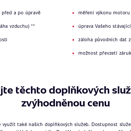
 před a po úpravě
měření výkonu motoru 
áha vzduchu) **
úprava Vašeho stávajíc
osti
záloha původních dat z
možnost převzetí záru
jte těchto doplňkových slu
zvýhodněnou cenu
využít také našich doplňkových služeb. Dostupnost služeb