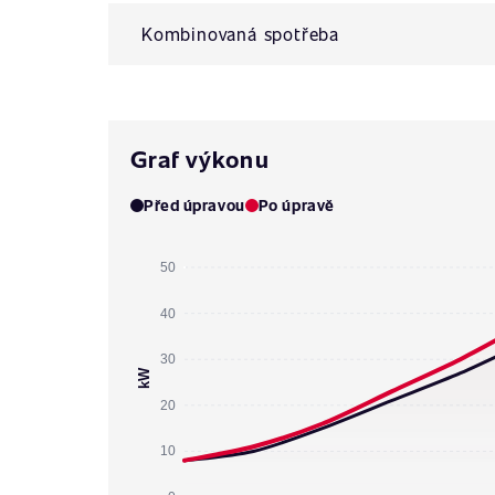
Kombinovaná spotřeba
Graf výkonu
Před úpravou
Po úpravě
50
40
30
kW
20
10