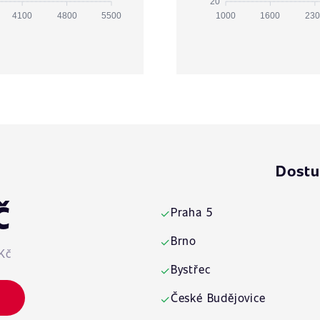
20
4100
4800
5500
1000
1600
230
Dostu
č
Praha 5
✓
Brno
✓
Kč
Bystřec
✓
České Budějovice
✓