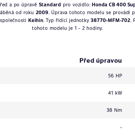
před a po úpravě
Standard
pro vozidlo:
Honda CB 400 Sup
yráběná od roku
2009
. Úprava tohoto modelu se provádí 
 společnosti
Keihin
. Typ řídící jednotky
38770-MFM-702
.
tohoto modelu je 1 - 2 hodiny.
Před úpravou
56 HP
41 kW
38 Nm
-