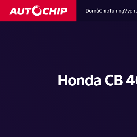
Domů
ChipTuning
Vypnu
Honda CB 4