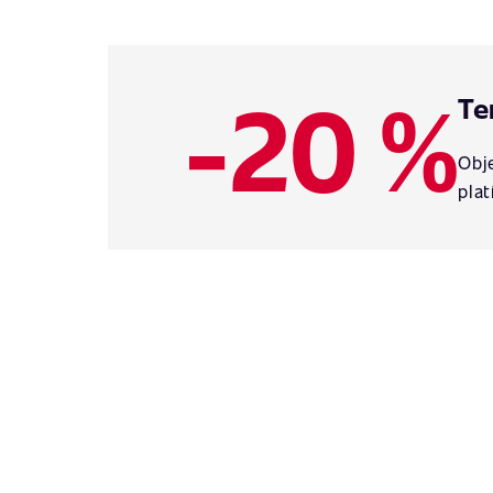
-20 %
Te
Obje
plat