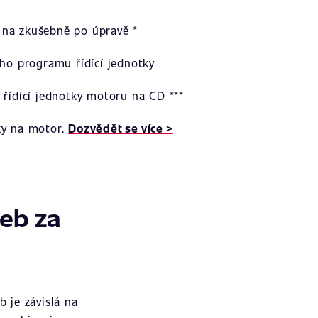
na zkušebně po úpravě *
ího programu řídící jednotky
 řídící jednotky motoru na CD ***
ky na motor.
Dozvědět se více >
žeb za
 je závislá na