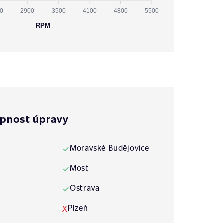
0
2900
3500
4100
4800
5500
RPM
pnost úpravy
Moravské Budějovice
✓
Most
✓
Ostrava
✓
Plzeň
X