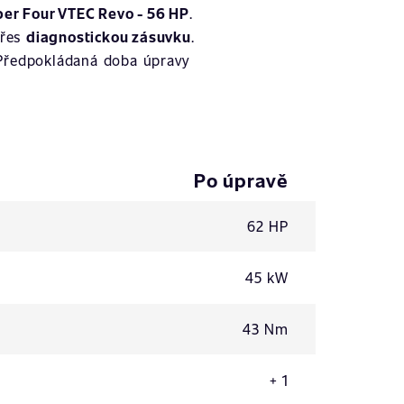
er Four VTEC Revo - 56 HP
.
přes
diagnostickou zásuvku
.
 Předpokládaná doba úpravy
Po úpravě
62 HP
45 kW
43 Nm
+ 1