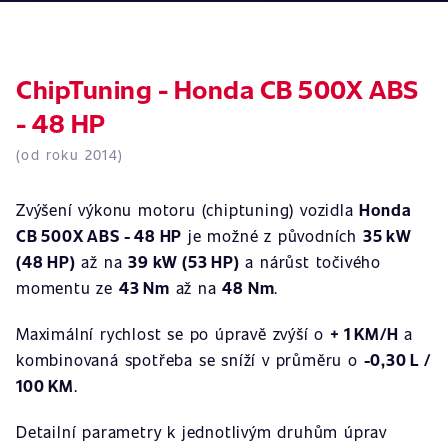
ChipTuning - Honda CB 500X ABS
- 48 HP
(od roku 2014)
Zvýšení výkonu motoru (chiptuning) vozidla
Honda
CB 500X ABS - 48 HP
je možné z původních
35 kW
(48 HP)
až na
39 kW (53 HP)
a nárůst točivého
momentu ze
43 Nm
až na
48 Nm
.
Maximální rychlost se po úpravě zvýší o
+ 1 KM/H
a
kombinovaná spotřeba se sníží v průměru o
-0,30 L /
100 KM
.
Detailní parametry k jednotlivým druhům úprav