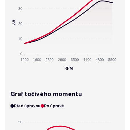
30
kW
20
10
0
1000
1600
2300
2900
3500
4100
4800
5500
RPM
Graf točivého momentu
Před úpravou
Po úpravě
50