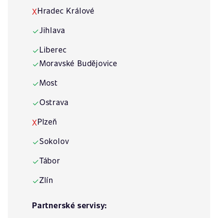
Hradec Králové
X
Jihlava
✓
Liberec
✓
Moravské Budějovice
✓
Most
✓
Ostrava
✓
Plzeň
X
Sokolov
✓
Tábor
✓
Zlín
✓
Partnerské servisy: