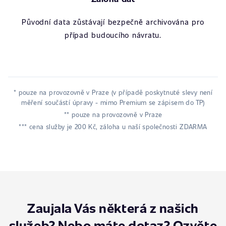
Původní data zůstávají bezpečně archivována pro
případ budoucího návratu.
* pouze na provozovně v Praze (v případě poskytnuté slevy není
měření součástí úpravy - mimo Premium se zápisem do TP)
** pouze na provozovně v Praze
*** cena služby je 200 Kč, záloha u naší společnosti ZDARMA
Zaujala Vás některá z našich
služeb? Nebo máte dotaz? Ozvěte