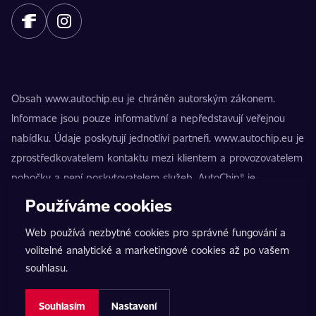
Obsah www.autochip.eu je chráněn autorským zákonem.
Informace jsou pouze informativní a nepředstavují veřejnou
nabídku. Údaje poskytují jednotliví partneři. www.autochip.eu je
zprostředkovatelem kontaktu mezi klientem a provozovatelem
pobočky a není poskytovatelem služeb. AutoChip® je
registrovaná ochranná známka Petra Kučery. Úpravy, které
Používáme cookies
nejsou označeny jako Premium, mohou vést k technické
Web používá nezbytné cookies pro správné fungování a
nezpůsobilosti vozidla k provozu na pozemních komunikacích.
volitelné analytické a marketingové cookies až po vašem
Přesné informace poskytuje vždy konkrétní provozovatel
souhlasu.
pobočky.
Nastavení cookies
Souhlasím
Nastavení