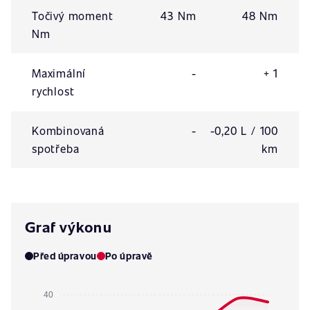
Točivý moment
43 Nm
48 Nm
Nm
Maximální
-
+ 1
rychlost
Kombinovaná
-
-0,20 L / 100
spotřeba
km
Graf výkonu
Před úpravou
Po úpravě
40