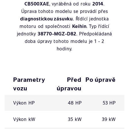
CB500XAE
, vyráběná od roku
2014
.
Úprava tohoto modelu se provádí přes
diagnostickou zásuvku
. Řídící jednotka
motoru od společnosti
Keihin
. Typ řídící
jednotky
38770-MGZ-D82
. Předpokládaná
doba úpravy tohoto modelu je 1 - 2
hodiny.
Parametry
Před
Po úpravě
vozu
úpravou
Výkon HP
48 HP
53 HP
Výkon kW
35 kW
39 kW