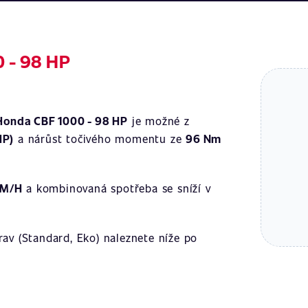
 - 98 HP
Honda CBF 1000 - 98 HP
je možné z
HP)
a nárůst točivého momentu ze
96 Nm
KM/H
a kombinovaná spotřeba se sníží v
av (Standard, Eko) naleznete níže po