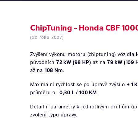
ChipTuning - Honda CBF 1000
(od roku 2007)
Zvýšení výkonu motoru (chiptuning) vozidla
původních
72 kW (98 HP)
až na
79 kW (109 
až na
108 Nm
.
Maximální rychlost se po úpravě zvýší o
+ 1 
průměru o
-0,30 L / 100 KM
.
Detailní parametry k jednotlivým druhům úpr
zvolení typu úpravy.