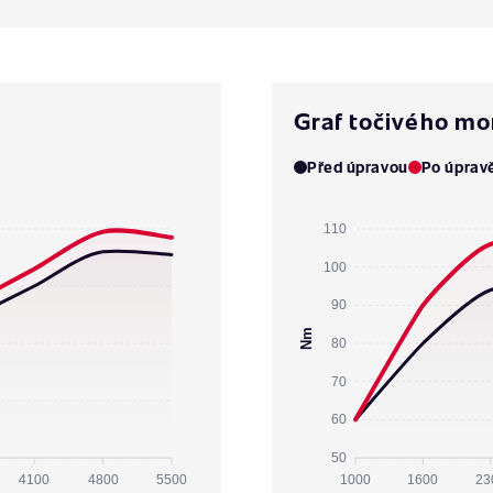
Graf točivého m
Před úpravou
Po úprav
110
100
90
Nm
80
70
60
50
4100
4800
5500
1000
1600
23