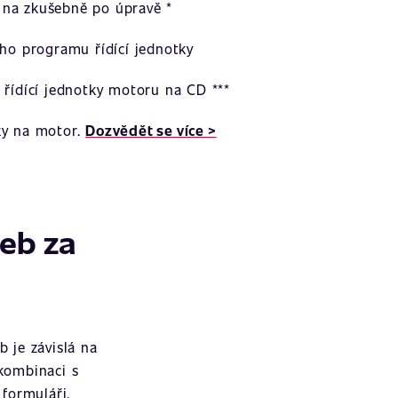
na zkušebně po úpravě *
ího programu řídící jednotky
 řídící jednotky motoru na CD ***
ky na motor.
Dozvědět se více >
žeb za
 je závislá na
 kombinaci s
formuláři.