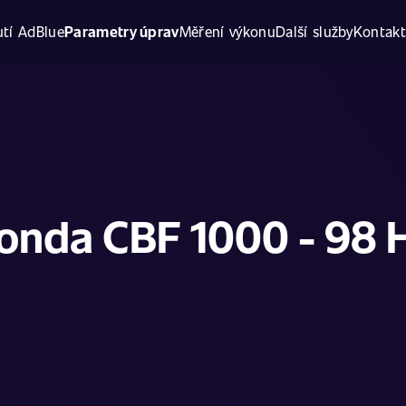
tí AdBlue
Parametry úprav
Měření výkonu
Další služby
Kontak
onda CBF 1000 - 98 