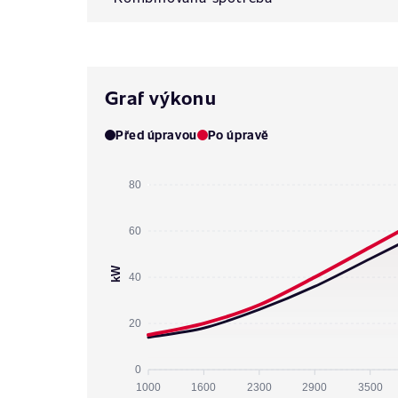
Graf výkonu
Před úpravou
Po úpravě
80
60
kW
40
20
0
1000
1600
2300
2900
3500