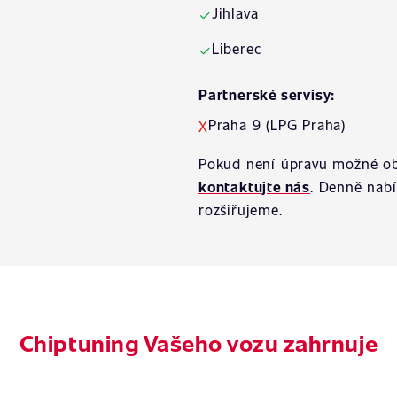
Jihlava
✓
Liberec
✓
Partnerské servisy:
Praha 9 (LPG Praha)
X
Pokud není úpravu možné ob
kontaktujte nás
. Denně nab
rozšiřujeme.
Chiptuning Vašeho vozu zahrnuje