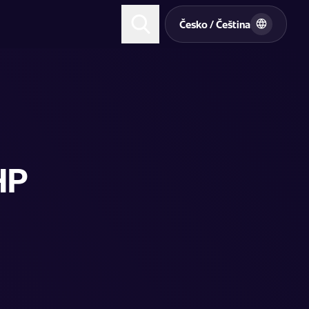
t
Česko / Čeština
HP