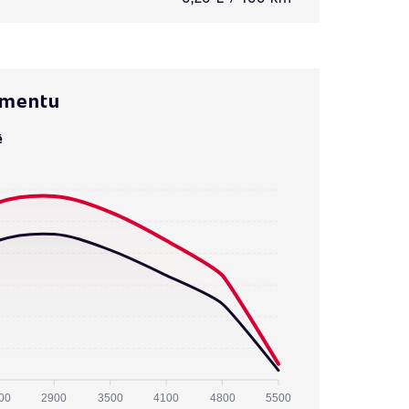
omentu
ě
00
2900
3500
4100
4800
5500