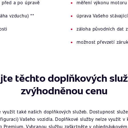
 před a po úpravě
měření výkonu motoru 
áha vzduchu) **
úprava Vašeho stávajíc
osti
záloha původních dat z
možnost převzetí záru
jte těchto doplňkových slu
zvýhodněnou cenu
využít také našich doplňkových služeb. Dostupnost služeb
figuraci) Vašeho vozidla. Doplňkové služby nelze využít v
g Premium. Vybranou službu zaškrtněte v objednávkovém 