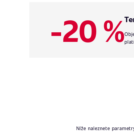
-20 %
Te
Obje
plat
Níže naleznete parametr