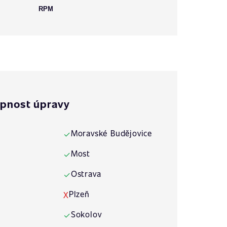
RPM
pnost úpravy
Moravské Budějovice
✓
Most
✓
Ostrava
✓
Plzeň
X
Sokolov
✓