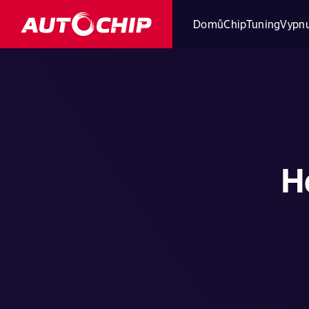
Domů
ChipTuning
Vypnu
H