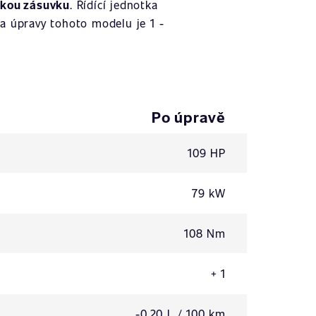
ckou zásuvku
. Řídící jednotka
a úpravy tohoto modelu je 1 -
Po úpravě
109 HP
79 kW
108 Nm
+ 1
-0,20 L / 100 km