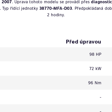
u
2007
. Úprava tohoto modelu se provádí přes
diagnosti
. Typ řídící jednotky
38770-MFA-D03
. Předpokládaná dob
2 hodiny.
Před úpravou
98 HP
72 kW
96 Nm
-
-