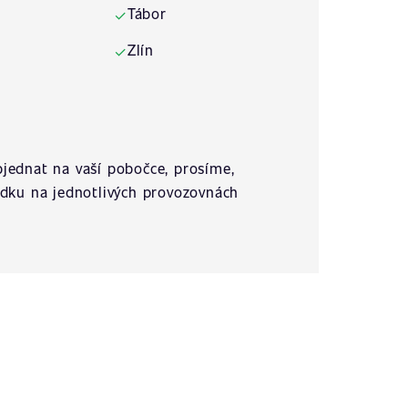
Tábor
✓
Zlín
✓
jednat na vaší pobočce, prosíme,
ídku na jednotlivých provozovnách