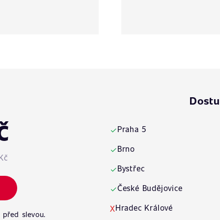
Dostu
č
Praha 5
✓
Brno
✓
Kč
Bystřec
✓
České Budějovice
✓
Hradec Králové
X
 před slevou.