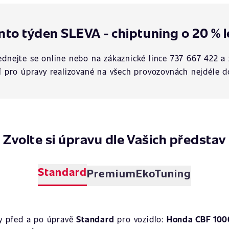
nto týden SLEVA - chiptuning o 20 % l
dnejte se online nebo na zákaznické lince 737 667 422 a 
í pro úpravy realizované na všech provozovnách nejdéle d
Zvolte si úpravu dle Vašich představ
Standard
Premium
EkoTuning
y před a po úpravě
Standard
pro vozidlo:
Honda CBF 100