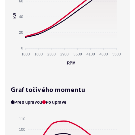
60
kW
40
20
0
1000
1600
2300
2900
3500
4100
4800
5500
RPM
Graf točivého momentu
Před úpravou
Po úpravě
110
100