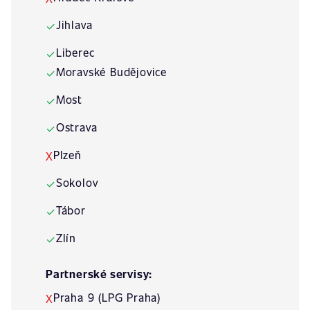
Jihlava
✓
Liberec
✓
Moravské Budějovice
✓
Most
✓
Ostrava
✓
Plzeň
X
Sokolov
✓
Tábor
✓
Zlín
✓
Partnerské servisy:
Praha 9 (LPG Praha)
X