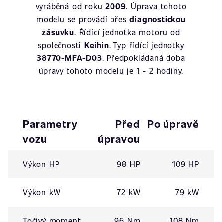
vyráběná od roku
2009
. Úprava tohoto
modelu se provádí přes
diagnostickou
zásuvku
. Řídící jednotka motoru od
společnosti
Keihin
. Typ řídící jednotky
38770-MFA-D03
. Předpokládaná doba
úpravy tohoto modelu je 1 - 2 hodiny.
Parametry
Před
Po úpravě
vozu
úpravou
Výkon HP
98 HP
109 HP
Výkon kW
72 kW
79 kW
Točivý moment
96 Nm
108 Nm