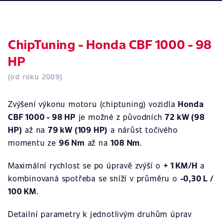
ChipTuning - Honda CBF 1000 - 98
HP
(od roku 2009)
Zvýšení výkonu motoru (chiptuning) vozidla
Honda
CBF 1000 - 98 HP
je možné z původních
72 kW (98
HP)
až na
79 kW (109 HP)
a nárůst točivého
momentu ze
96 Nm
až na
108 Nm
.
Maximální rychlost se po úpravě zvýší o
+ 1 KM/H
a
kombinovaná spotřeba se sníží v průměru o
-0,30 L /
100 KM
.
Detailní parametry k jednotlivým druhům úprav