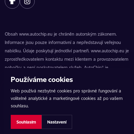
Obsah www.autochip.eu je chráněn autorským zákonem.
Informace jsou pouze informativní a nepředstavují veřejnou
nabídku. Údaje poskytují jednotliví partneři. www.autochip.eu je
zprostředkovatelem kontaktu mezi klientem a provozovatelem
pobočky a není poskytovatelem služeb. AutoChip® je
registrovaná ochranná známka Petra Kučery. Úpravy, které
Používáme cookies
nejsou označeny jako Premium, mohou vést k technické
Web používá nezbytné cookies pro správné fungování a
nezpůsobilosti vozidla k provozu na pozemních komunikacích.
volitelné analytické a marketingové cookies až po vašem
Přesné informace poskytuje vždy konkrétní provozovatel
souhlasu.
pobočky.
Nastavení cookies
Souhlasím
Nastavení