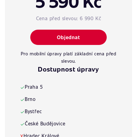
5 590 Kč
Cena před slevou:
6 990 Kč
Objednat
Pro mobilní úpravy platí základní cena před
slevou.
Dostupnost úpravy
Praha 5
✓
Brno
✓
Bystřec
✓
České Budějovice
✓
Hradec Králové
X