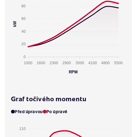
80
60
kW
40
20
0
1000
1600
2300
2900
3500
4100
4800
5500
RPM
Graf točivého momentu
Před úpravou
Po úpravě
110