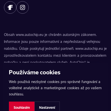
Obsah www.autochip.eu je chráněn autorským zákonem.
Informace jsou pouze informativní a nepředstavují veřejnou
nabídku. Údaje poskytují jednotliví partneři. www.autochip.eu je
zprostředkovatelem kontaktu mezi klientem a provozovatelem
pobočky a není poskytovatelem služeb. AutoChip® je
registrovaná ochranná známka Petra Kučery. Úpravy, které
Používáme cookies
nejsou označeny jako Premium, mohou vést k technické
Web používá nezbytné cookies pro správné fungování a
nezpůsobilosti vozidla k provozu na pozemních komunikacích.
volitelné analytické a marketingové cookies až po vašem
Přesné informace poskytuje vždy konkrétní provozovatel
souhlasu.
pobočky.
Nastavení cookies
Souhlasím
Nastavení