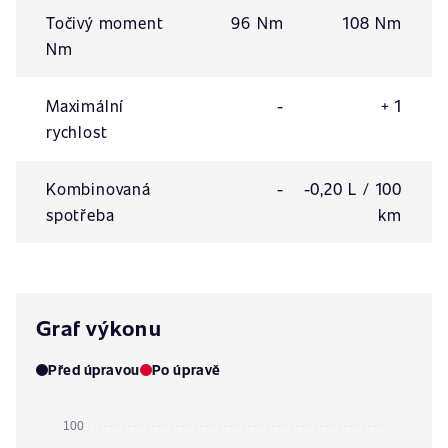
Točivý moment
96 Nm
108 Nm
Nm
Maximální
-
+ 1
rychlost
Kombinovaná
-
-0,20 L / 100
spotřeba
km
Graf výkonu
Před úpravou
Po úpravě
100