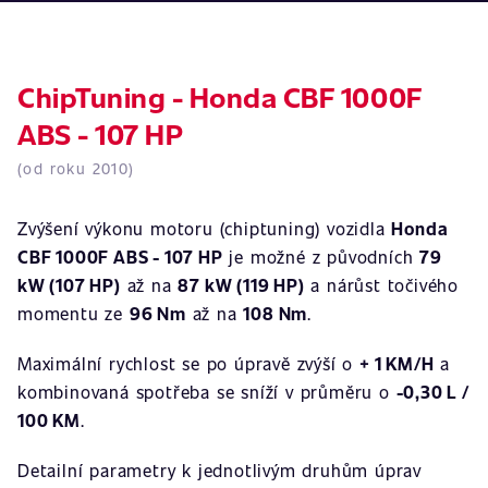
ChipTuning - Honda CBF 1000F
ABS - 107 HP
(od roku 2010)
Zvýšení výkonu motoru (chiptuning) vozidla
Honda
CBF 1000F ABS - 107 HP
je možné z původních
79
kW (107 HP)
až na
87 kW (119 HP)
a nárůst točivého
momentu ze
96 Nm
až na
108 Nm
.
Maximální rychlost se po úpravě zvýší o
+ 1 KM/H
a
kombinovaná spotřeba se sníží v průměru o
-0,30 L /
100 KM
.
Detailní parametry k jednotlivým druhům úprav