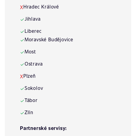
Hradec Králové
X
Jihlava
✓
Liberec
✓
Moravské Budějovice
✓
Most
✓
Ostrava
✓
Plzeň
X
Sokolov
✓
Tábor
✓
Zlín
✓
Partnerské servisy: