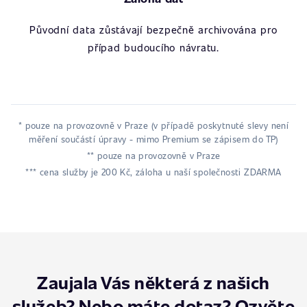
Původní data zůstávají bezpečně archivována pro
případ budoucího návratu.
* pouze na provozovně v Praze (v případě poskytnuté slevy není
měření součástí úpravy - mimo Premium se zápisem do TP)
** pouze na provozovně v Praze
*** cena služby je 200 Kč, záloha u naší společnosti ZDARMA
Zaujala Vás některá z našich
služeb? Nebo máte dotaz? Ozvěte