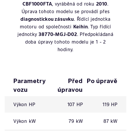
CBF1000FTA
, vyráběná od roku
2010
.
Úprava tohoto modelu se provádí přes
diagnostickou zásuvku
. Řídící jednotka
motoru od společnosti
Keihin
. Typ řídící
jednotky
38770-MGJ-D02
. Předpokládaná
doba úpravy tohoto modelu je 1 - 2
hodiny.
Parametry
Před
Po úpravě
vozu
úpravou
Výkon HP
107 HP
119 HP
Výkon kW
79 kW
87 kW