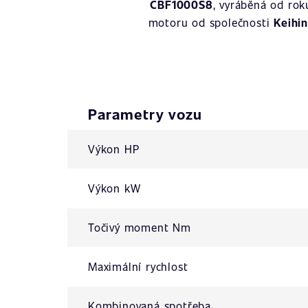
CBF1000S8
, vyráběná od ro
motoru od společnosti
Keihin
Parametry vozu
Výkon HP
Výkon kW
Točivý moment Nm
Maximální rychlost
Kombinovaná spotřeba