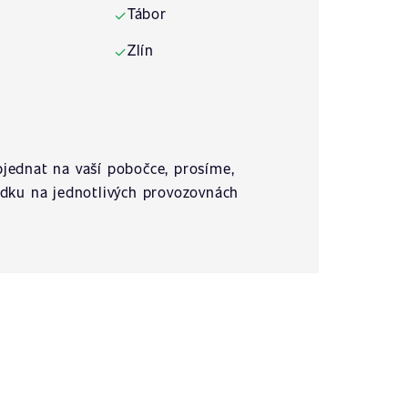
Tábor
✓
Zlín
✓
jednat na vaší pobočce, prosíme,
ídku na jednotlivých provozovnách