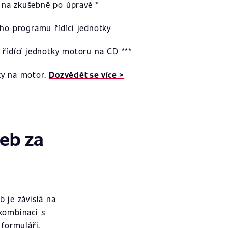
na zkušebně po úpravě *
ího programu řídící jednotky
 řídící jednotky motoru na CD ***
ky na motor.
Dozvědět se více >
žeb za
 je závislá na
 kombinaci s
formuláři.