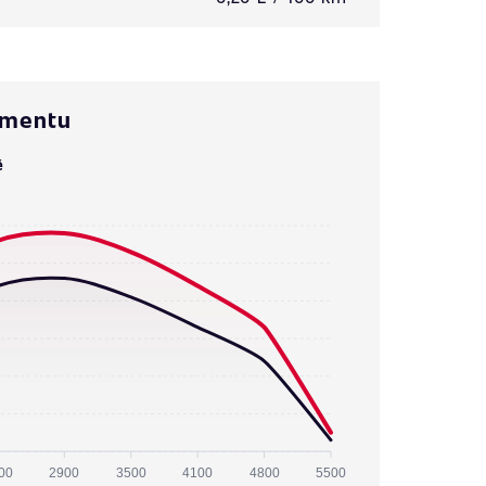
omentu
ě
00
2900
3500
4100
4800
5500