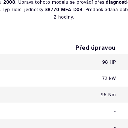
ku
2008
. Úprava tohoto modelu se provádí přes
diagnost
. Typ řídící jednotky
38770-MFA-D03
. Předpokládaná dob
2 hodiny.
Před úpravou
98 HP
72 kW
96 Nm
-
-