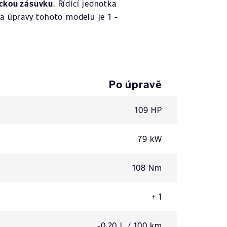
ickou zásuvku
. Řídící jednotka
a úpravy tohoto modelu je 1 -
Po úpravě
109 HP
79 kW
108 Nm
+ 1
-0,20 L / 100 km