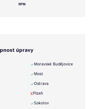
RPM
pnost úpravy
Moravské Budějovice
✓
Most
✓
Ostrava
✓
Plzeň
X
Sokolov
✓