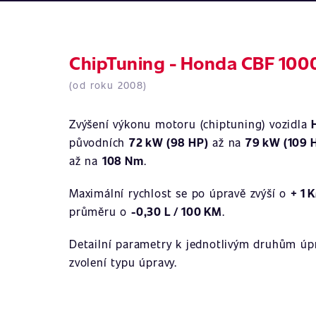
ChipTuning - Honda CBF 100
(od roku 2008)
Zvýšení výkonu motoru (chiptuning) vozidla
původních
72 kW (98 HP)
až na
79 kW (109 
až na
108 Nm
.
Maximální rychlost se po úpravě zvýší o
+ 1 
průměru o
-0,30 L / 100 KM
.
Detailní parametry k jednotlivým druhům úpr
zvolení typu úpravy.