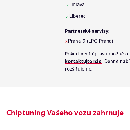
Jihlava
✓
Liberec
✓
Partnerské servisy:
Praha 9 (LPG Praha)
X
Pokud není úpravu možné ob
kontaktujte nás
. Denně nab
rozšiřujeme.
Chiptuning Vašeho vozu zahrnuje