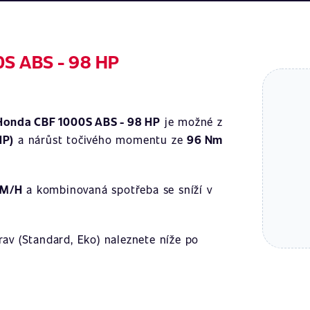
0S ABS - 98 HP
Honda CBF 1000S ABS - 98 HP
je možné z
HP)
a nárůst točivého momentu ze
96 Nm
KM/H
a kombinovaná spotřeba se sníží v
av (Standard, Eko) naleznete níže po