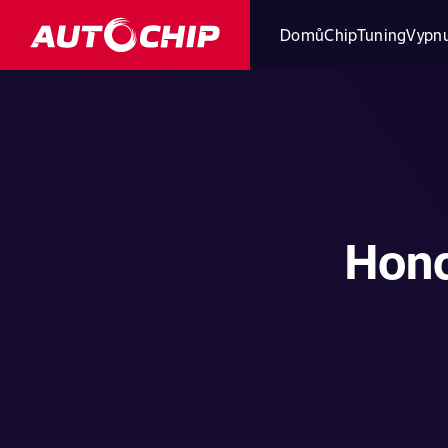
Domů
ChipTuning
Vypnu
Hond