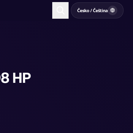
t
Česko / Čeština
98 HP