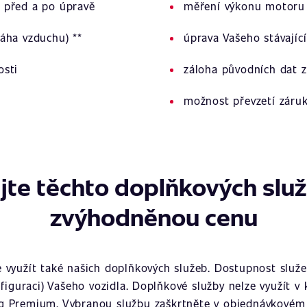
 před a po úpravě
měření výkonu motoru 
áha vzduchu) **
úprava Vašeho stávajíc
osti
záloha původních dat z
možnost převzetí záru
jte těchto doplňkových slu
zvýhodněnou cenu
využít také našich doplňkových služeb. Dostupnost služeb
figuraci) Vašeho vozidla. Doplňkové služby nelze využít v
g Premium. Vybranou službu zaškrtněte v objednávkovém 