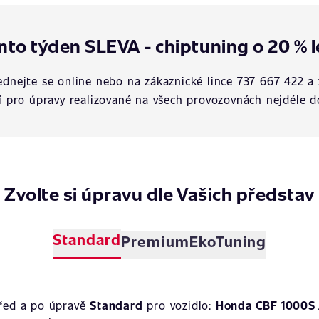
nto týden SLEVA - chiptuning o 20 % l
dnejte se online nebo na zákaznické lince 737 667 422 a 
í pro úpravy realizované na všech provozovnách nejdéle d
Zvolte si úpravu dle Vašich představ
Standard
Premium
EkoTuning
před a po úpravě
Standard
pro vozidlo:
Honda CBF 1000S 