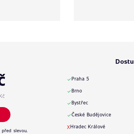
Dostu
č
Praha 5
✓
Brno
✓
Kč
Bystřec
✓
České Budějovice
✓
Hradec Králové
X
 před slevou.