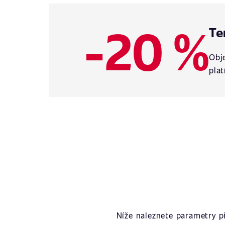
-20 %
Te
Obje
plat
Níže naleznete parametry 