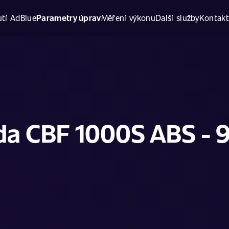
tí AdBlue
Parametry úprav
Měření výkonu
Další služby
Kontak
a CBF 1000S ABS - 