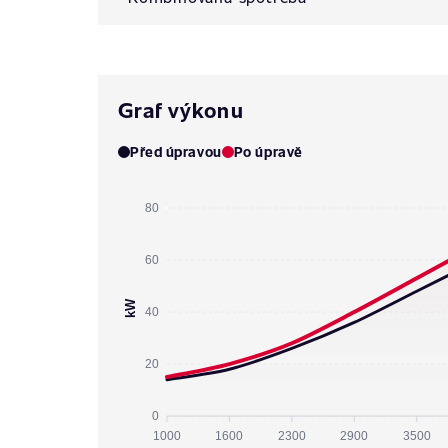
Graf výkonu
Před úpravou
Po úpravě
80
60
kW
40
20
0
1000
1600
2300
2900
3500