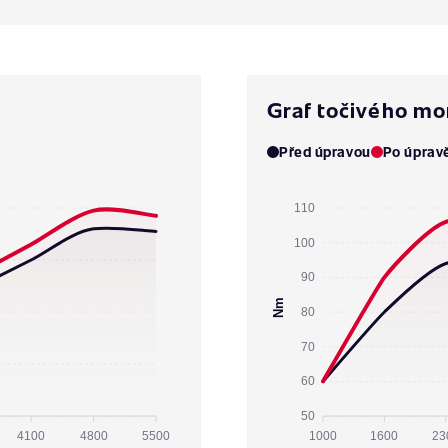
Graf točivého m
Před úpravou
Po úprav
110
100
90
Nm
80
70
60
50
4100
4800
5500
1000
1600
23