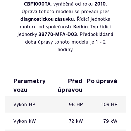
CBF1000TA
, vyráběná od roku
2010
.
Úprava tohoto modelu se provádí přes
diagnostickou zásuvku
. Řídící jednotka
motoru od společnosti
Keihin
. Typ řídící
jednotky
38770-MFA-D03
. Předpokládaná
doba úpravy tohoto modelu je 1 - 2
hodiny.
Parametry
Před
Po úpravě
vozu
úpravou
Výkon HP
98 HP
109 HP
Výkon kW
72 kW
79 kW