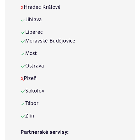
Hradec Králové
X
Jihlava
✓
Liberec
✓
Moravské Budějovice
✓
Most
✓
Ostrava
✓
Plzeň
X
Sokolov
✓
Tábor
✓
Zlín
✓
Partnerské servisy: