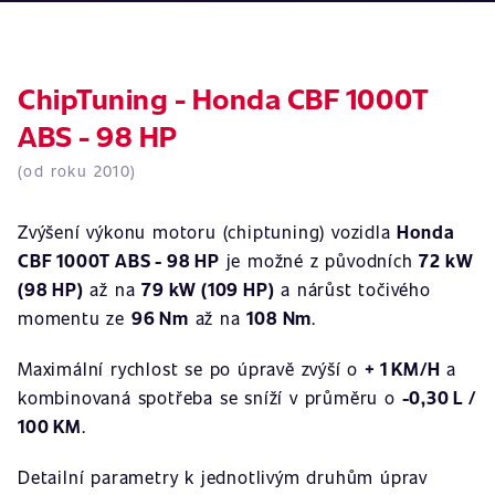
ChipTuning - Honda CBF 1000T
ABS - 98 HP
(od roku 2010)
Zvýšení výkonu motoru (chiptuning) vozidla
Honda
CBF 1000T ABS - 98 HP
je možné z původních
72 kW
(98 HP)
až na
79 kW (109 HP)
a nárůst točivého
momentu ze
96 Nm
až na
108 Nm
.
Maximální rychlost se po úpravě zvýší o
+ 1 KM/H
a
kombinovaná spotřeba se sníží v průměru o
-0,30 L /
100 KM
.
Detailní parametry k jednotlivým druhům úprav