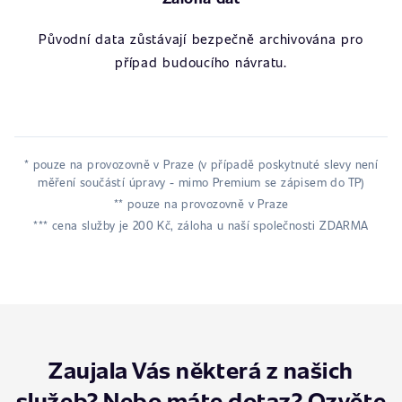
Původní data zůstávají bezpečně archivována pro
případ budoucího návratu.
* pouze na provozovně v Praze (v případě poskytnuté slevy není
měření součástí úpravy - mimo Premium se zápisem do TP)
** pouze na provozovně v Praze
*** cena služby je 200 Kč, záloha u naší společnosti ZDARMA
Zaujala Vás některá z našich
služeb? Nebo máte dotaz? Ozvěte