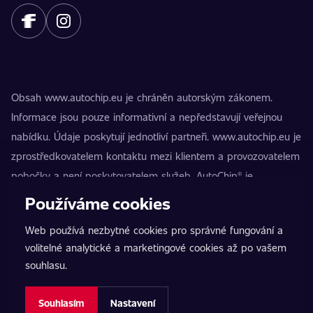
Obsah www.autochip.eu je chráněn autorským zákonem.
Informace jsou pouze informativní a nepředstavují veřejnou
nabídku. Údaje poskytují jednotliví partneři. www.autochip.eu je
zprostředkovatelem kontaktu mezi klientem a provozovatelem
pobočky a není poskytovatelem služeb. AutoChip® je
registrovaná ochranná známka Petra Kučery. Úpravy, které
Používáme cookies
nejsou označeny jako Premium, mohou vést k technické
Web používá nezbytné cookies pro správné fungování a
nezpůsobilosti vozidla k provozu na pozemních komunikacích.
volitelné analytické a marketingové cookies až po vašem
Přesné informace poskytuje vždy konkrétní provozovatel
souhlasu.
pobočky.
Nastavení cookies
Souhlasím
Nastavení