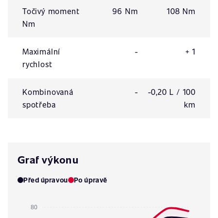
Točivý moment
96 Nm
108 Nm
Nm
Maximální
-
+ 1
rychlost
Kombinovaná
-
-0,20 L / 100
spotřeba
km
Graf výkonu
Před úpravou
Po úpravě
80