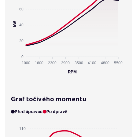
60
kW
40
20
0
1000
1600
2300
2900
3500
4100
4800
5500
RPM
Graf točivého momentu
Před úpravou
Po úpravě
110