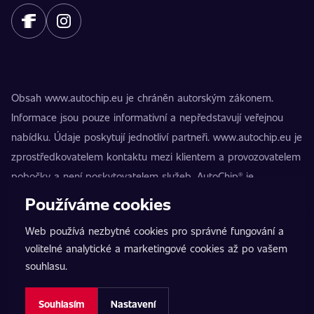
Obsah www.autochip.eu je chráněn autorským zákonem.
Informace jsou pouze informativní a nepředstavují veřejnou
nabídku. Údaje poskytují jednotliví partneři. www.autochip.eu je
zprostředkovatelem kontaktu mezi klientem a provozovatelem
pobočky a není poskytovatelem služeb. AutoChip® je
registrovaná ochranná známka Petra Kučery. Úpravy, které
Používáme cookies
nejsou označeny jako Premium, mohou vést k technické
Web používá nezbytné cookies pro správné fungování a
nezpůsobilosti vozidla k provozu na pozemních komunikacích.
volitelné analytické a marketingové cookies až po vašem
Přesné informace poskytuje vždy konkrétní provozovatel
souhlasu.
pobočky.
Nastavení cookies
Souhlasím
Nastavení