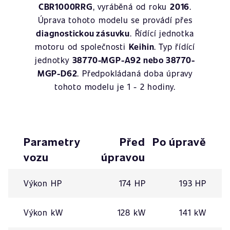
CBR1000RRG
, vyráběná od roku
2016
.
Úprava tohoto modelu se provádí přes
diagnostickou zásuvku
. Řídící jednotka
motoru od společnosti
Keihin
. Typ řídící
jednotky
38770-MGP-A92 nebo 38770-
MGP-D62
. Předpokládaná doba úpravy
tohoto modelu je 1 - 2 hodiny.
Parametry
Před
Po úpravě
vozu
úpravou
Výkon HP
174 HP
193 HP
Výkon kW
128 kW
141 kW