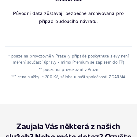
Původní data zůstávají bezpečně archivována pro
případ budoucího návratu.
* pouze na provozovně v Praze (v případě poskytnuté slevy není
měření součástí úpravy - mimo Premium se zápisem do TP)
** pouze na provozovně v Praze
*** cena služby je 200 Kč, záloha u naší společnosti ZDARMA
Zaujala Vás některá z našich
služeb? Nebo máte dotaz? Ozvěte