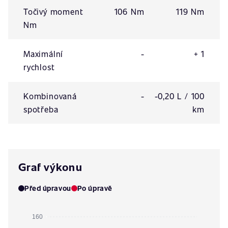
Točivý moment
106 Nm
119 Nm
Nm
Maximální
-
+ 1
rychlost
Kombinovaná
-
-0,20 L / 100
spotřeba
km
Graf výkonu
Před úpravou
Po úpravě
160