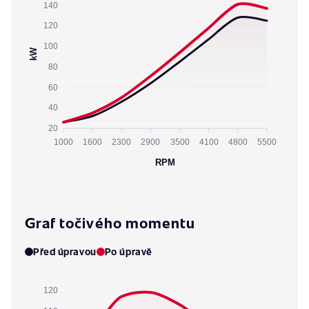
140
120
100
kW
80
60
40
20
1000
1600
2300
2900
3500
4100
4800
5500
RPM
Graf točivého momentu
Před úpravou
Po úpravě
120