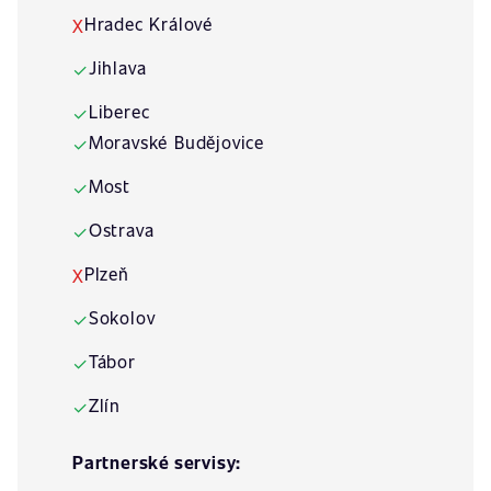
Hradec Králové
X
Jihlava
✓
Liberec
✓
Moravské Budějovice
✓
Most
✓
Ostrava
✓
Plzeň
X
Sokolov
✓
Tábor
✓
Zlín
✓
Partnerské servisy: