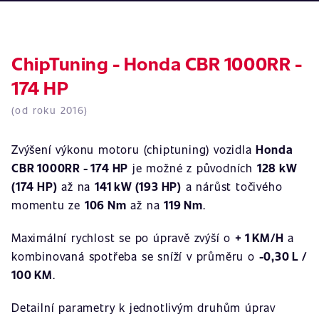
ChipTuning - Honda CBR 1000RR -
174 HP
(od roku 2016)
Zvýšení výkonu motoru (chiptuning) vozidla
Honda
CBR 1000RR - 174 HP
je možné z původních
128 kW
(174 HP)
až na
141 kW (193 HP)
a nárůst točivého
momentu ze
106 Nm
až na
119 Nm
.
Maximální rychlost se po úpravě zvýší o
+ 1 KM/H
a
kombinovaná spotřeba se sníží v průměru o
-0,30 L /
100 KM
.
Detailní parametry k jednotlivým druhům úprav