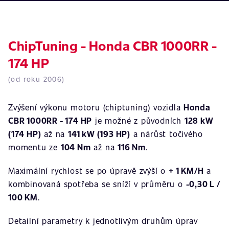
ChipTuning - Honda CBR 1000RR -
174 HP
(od roku 2006)
Zvýšení výkonu motoru (chiptuning) vozidla
Honda
CBR 1000RR - 174 HP
je možné z původních
128 kW
(174 HP)
až na
141 kW (193 HP)
a nárůst točivého
momentu ze
104 Nm
až na
116 Nm
.
Maximální rychlost se po úpravě zvýší o
+ 1 KM/H
a
kombinovaná spotřeba se sníží v průměru o
-0,30 L /
100 KM
.
Detailní parametry k jednotlivým druhům úprav