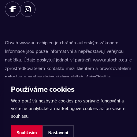
Obsah www.autochip.eu je chráněn autorským zákonem.
Informace jsou pouze informativní a nepředstavují veřejnou
nabídku. Údaje poskytují jednotliví partneři. www.autochip.eu je
zprostředkovatelem kontaktu mezi klientem a provozovatelem
pobočky a není poskytovatelem služeb. AutoChip® je
registrovaná ochranná známka Petra Kučery. Úpravy, které
Používáme cookies
nejsou označeny jako Premium, mohou vést k technické
Web používá nezbytné cookies pro správné fungování a
nezpůsobilosti vozidla k provozu na pozemních komunikacích.
volitelné analytické a marketingové cookies až po vašem
Přesné informace poskytuje vždy konkrétní provozovatel
souhlasu.
pobočky.
Nastavení cookies
Souhlasím
Nastavení