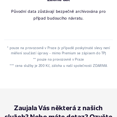
Původní data zůstávají bezpečně archivována pro
případ budoucího návratu.
* pouze na provozovně v Praze (v případě poskytnuté slevy není
měření součástí úpravy - mimo Premium se zápisem do TP)
** pouze na provozovně v Praze
*** cena služby je 200 Kč, záloha u naší společnosti ZDARMA
Zaujala Vás některá z našich
služeb? Nebo máte dotaz? Ozvěte