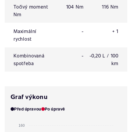
Točivý moment
104 Nm
116 Nm
Nm
Maximální
-
+ 1
rychlost
Kombinovaná
-
-0,20 L / 100
spotřeba
km
Graf výkonu
Před úpravou
Po úpravě
160