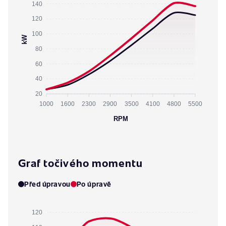
140
120
100
kW
80
60
40
20
1000
1600
2300
2900
3500
4100
4800
5500
RPM
Graf točivého momentu
Před úpravou
Po úpravě
120