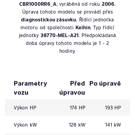
CBR1000RR6_A
, vyráběná od roku
2006
.
Úprava tohoto modelu se provádí přes
diagnostickou zásuvku
. Řídící jednotka
motoru od společnosti
Keihin
. Typ řídící
jednotky
38770-MEL-A21
. Předpokládaná
doba úpravy tohoto modelu je 1 - 2
hodiny.
Parametry
Před
Po úpravě
vozu
úpravou
Výkon HP
174 HP
193 HP
Výkon kW
128 kW
141 kW