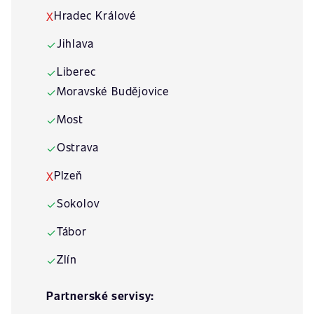
Hradec Králové
X
Jihlava
✓
Liberec
✓
Moravské Budějovice
✓
Most
✓
Ostrava
✓
Plzeň
X
Sokolov
✓
Tábor
✓
Zlín
✓
Partnerské servisy: