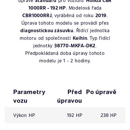
úpravě
Standard
pro vozidlo:
Honda CBR
1000RR - 192 HP
. Modelová řada
CBR1000RRJ
, vyráběná od roku
2019
.
Úprava tohoto modelu se provádí přes
diagnostickou zásuvku
. Řídící jednotka
motoru od společnosti
Keihin
. Typ řídící
jednotky
38770-MKFA-DK2
.
Předpokládaná doba úpravy tohoto
modelu je 1 - 2 hodiny.
Parametry
Před
Po úpravě
vozu
úpravou
Výkon HP
192 HP
238 HP