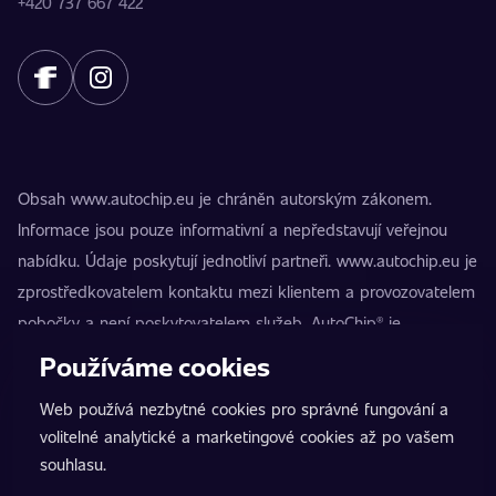
+420 737 667 422
Obsah www.autochip.eu je chráněn autorským zákonem.
Informace jsou pouze informativní a nepředstavují veřejnou
nabídku. Údaje poskytují jednotliví partneři. www.autochip.eu je
zprostředkovatelem kontaktu mezi klientem a provozovatelem
pobočky a není poskytovatelem služeb. AutoChip® je
registrovaná ochranná známka Petra Kučery. Úpravy, které
Používáme cookies
nejsou označeny jako Premium, mohou vést k technické
Web používá nezbytné cookies pro správné fungování a
nezpůsobilosti vozidla k provozu na pozemních komunikacích.
volitelné analytické a marketingové cookies až po vašem
Přesné informace poskytuje vždy konkrétní provozovatel
souhlasu.
pobočky.