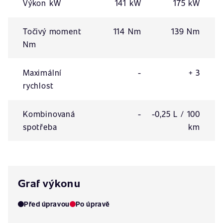
Výkon kW
141 kW
175 kW
Točivý moment
114 Nm
139 Nm
Nm
Maximální
-
+ 3
rychlost
Kombinovaná
-
-0,25 L / 100
spotřeba
km
Graf výkonu
Před úpravou
Po úpravě