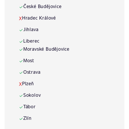
České Budějovice
✓
Hradec Králové
X
Jihlava
✓
Liberec
✓
Moravské Budějovice
✓
Most
✓
Ostrava
✓
Plzeň
X
Sokolov
✓
Tábor
✓
Zlín
✓