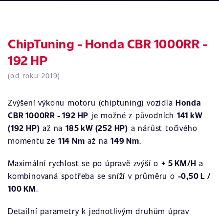
ChipTuning - Honda CBR 1000RR -
192 HP
(od roku 2019)
Zvýšení výkonu motoru (chiptuning) vozidla
Honda
CBR 1000RR - 192 HP
je možné z původních
141 kW
(192 HP)
až na
185 kW (252 HP)
a nárůst točivého
momentu ze
114 Nm
až na
149 Nm
.
Maximální rychlost se po úpravě zvýší o
+ 5 KM/H
a
kombinovaná spotřeba se sníží v průměru o
-0,50 L /
100 KM
.
Detailní parametry k jednotlivým druhům úprav