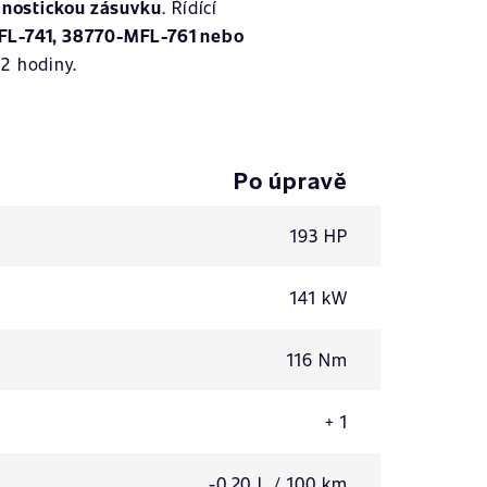
gnostickou zásuvku
. Řídící
L-741, 38770-MFL-761 nebo
2 hodiny.
Po úpravě
193 HP
141 kW
116 Nm
+ 1
-0,20 L / 100 km