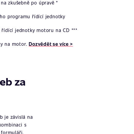
na zkušebně po úpravě *
ího programu řídící jednotky
 řídící jednotky motoru na CD ***
ky na motor.
Dozvědět se více >
žeb za
 je závislá na
 kombinaci s
formuláři.