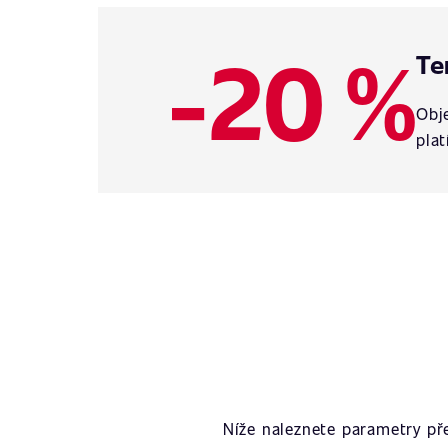
-20 %
Te
Obje
plat
Níže naleznete parametry p