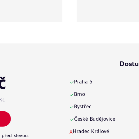
Dostu
č
Praha 5
✓
Brno
✓
Kč
Bystřec
✓
České Budějovice
✓
Hradec Králové
X
 před slevou.