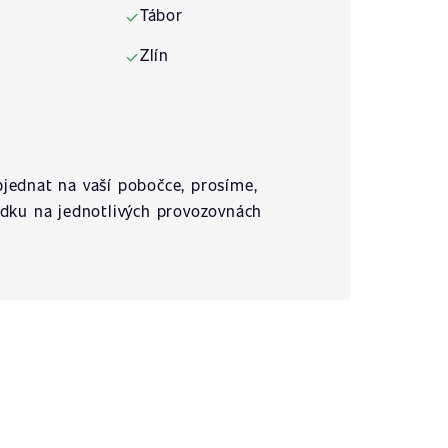
Tábor
✓
Zlín
✓
jednat na vaší pobočce, prosíme,
ídku na jednotlivých provozovnách