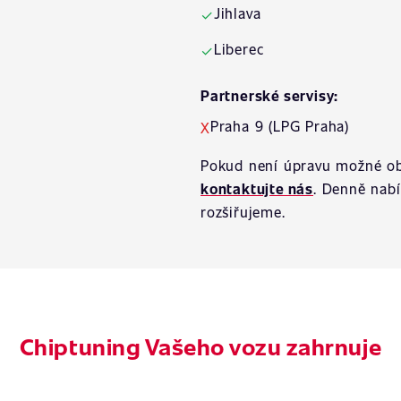
Jihlava
✓
Liberec
✓
Partnerské servisy:
Praha 9 (LPG Praha)
X
Pokud není úpravu možné ob
kontaktujte nás
. Denně nab
rozšiřujeme.
Chiptuning Vašeho vozu zahrnuje