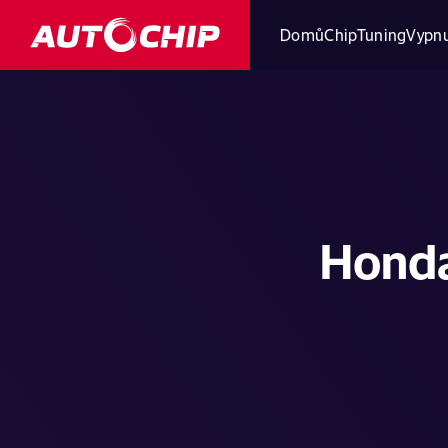
Domů
ChipTuning
Vypnu
Honda