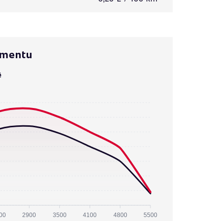
omentu
ě
00
2900
3500
4100
4800
5500