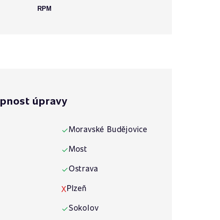
RPM
pnost úpravy
Moravské Budějovice
✓
Most
✓
Ostrava
✓
Plzeň
X
Sokolov
✓