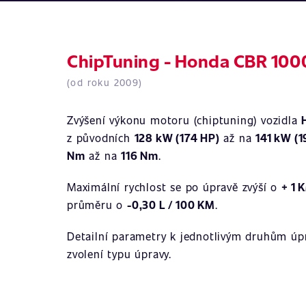
ChipTuning - Honda CBR 100
(od roku 2009)
Zvýšení výkonu motoru (chiptuning) vozidla
z původních
128 kW (174 HP)
až na
141 kW (1
Nm
až na
116 Nm
.
Maximální rychlost se po úpravě zvýší o
+ 1 
průměru o
-0,30 L / 100 KM
.
Detailní parametry k jednotlivým druhům úpr
zvolení typu úpravy.