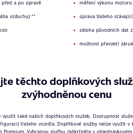
 před a po úpravě
měření výkonu motoru 
áha vzduchu) **
úprava Vašeho stávajíc
osti
záloha původních dat z
možnost převzetí záru
jte těchto doplňkových slu
zvýhodněnou cenu
využít také našich doplňkových služeb. Dostupnost služeb
figuraci) Vašeho vozidla. Doplňkové služby nelze využít v
g Premium. Vybranou službu zaškrtněte v objednávkovém 