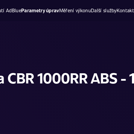
tí AdBlue
Parametry úprav
Měření výkonu
Další služby
Kontak
 CBR 1000RR ABS - 