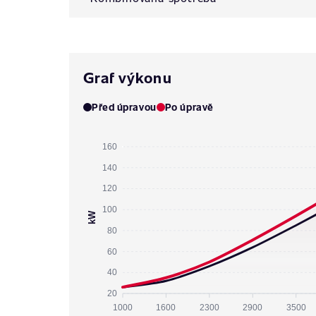
Graf výkonu
Před úpravou
Po úpravě
160
140
120
100
kW
80
60
40
20
1000
1600
2300
2900
3500