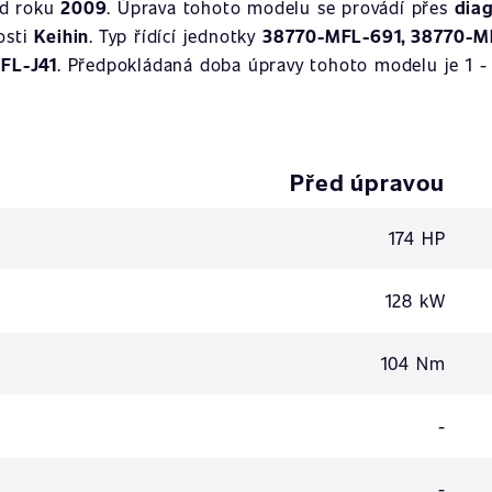
od roku
2009
. Úprava tohoto modelu se provádí přes
dia
osti
Keihin
. Typ řídící jednotky
38770-MFL-691, 38770-MF
FL-J41
. Předpokládaná doba úpravy tohoto modelu je 1 - 
Před úpravou
174 HP
128 kW
104 Nm
-
-