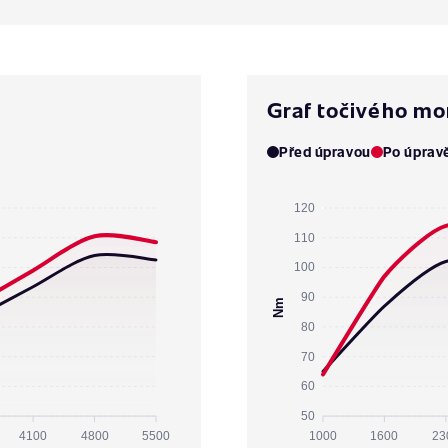
Graf točivého m
Před úpravou
Po úprav
120
110
100
90
Nm
80
70
60
50
4100
4800
5500
1000
1600
23