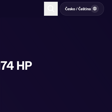
t
Česko / Čeština
174 HP