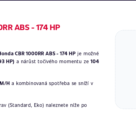
0RR ABS - 174 HP
Honda CBR 1000RR ABS - 174 HP
je možné
93 HP)
a nárůst točivého momentu ze
104
KM/H
a kombinovaná spotřeba se sníží v
av (Standard, Eko) naleznete níže po