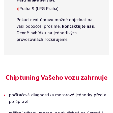
Praha 9 (LPG Praha)
X
Pokud není úpravu možné objednat na
vaší pobočce, prosíme,
kontaktujte nás
.
Denně nabídku na jednotlivých
provozovnách rozšiřujeme.
Chiptuning Vašeho vozu zahrnuje
počítačová diagnostika motorové jednotky před a
po úpravě
měření výkonu motoru na zkušebně po úpravě *