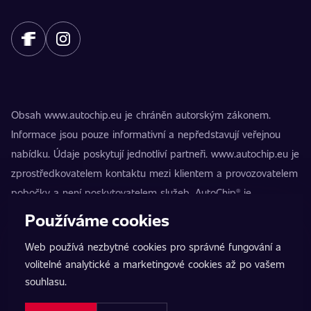
Obsah www.autochip.eu je chráněn autorským zákonem.
Informace jsou pouze informativní a nepředstavují veřejnou
nabídku. Údaje poskytují jednotliví partneři. www.autochip.eu je
zprostředkovatelem kontaktu mezi klientem a provozovatelem
pobočky a není poskytovatelem služeb. AutoChip® je
registrovaná ochranná známka Petra Kučery. Úpravy, které
Používáme cookies
nejsou označeny jako Premium, mohou vést k technické
Web používá nezbytné cookies pro správné fungování a
nezpůsobilosti vozidla k provozu na pozemních komunikacích.
volitelné analytické a marketingové cookies až po vašem
Přesné informace poskytuje vždy konkrétní provozovatel
souhlasu.
pobočky.