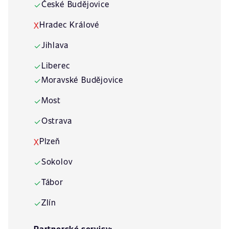
České Budějovice
✓
Hradec Králové
X
Jihlava
✓
Liberec
✓
Moravské Budějovice
✓
Most
✓
Ostrava
✓
Plzeň
X
Sokolov
✓
Tábor
✓
Zlín
✓
Partnerské servisy: