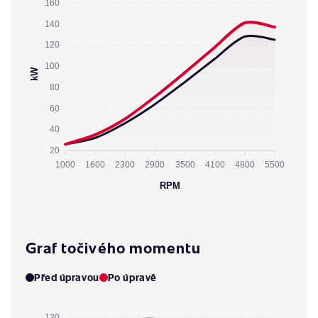
160
140
120
100
kW
80
60
40
20
1000
1600
2300
2900
3500
4100
4800
5500
RPM
Graf točivého momentu
Před úpravou
Po úpravě
120