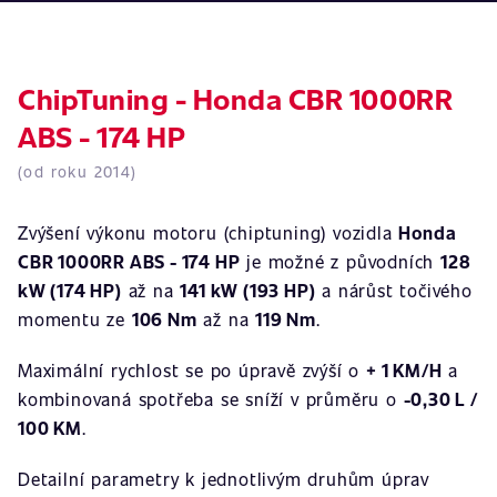
ChipTuning - Honda CBR 1000RR
ABS - 174 HP
(od roku 2014)
Zvýšení výkonu motoru (chiptuning) vozidla
Honda
CBR 1000RR ABS - 174 HP
je možné z původních
128
kW (174 HP)
až na
141 kW (193 HP)
a nárůst točivého
momentu ze
106 Nm
až na
119 Nm
.
Maximální rychlost se po úpravě zvýší o
+ 1 KM/H
a
kombinovaná spotřeba se sníží v průměru o
-0,30 L /
100 KM
.
Detailní parametry k jednotlivým druhům úprav