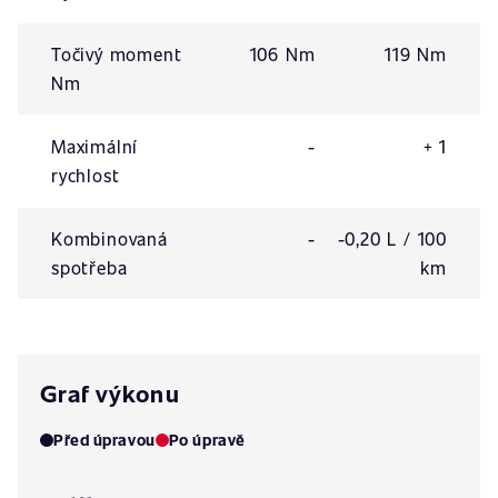
Točivý moment
106 Nm
119 Nm
Nm
Maximální
-
+ 1
rychlost
Kombinovaná
-
-0,20 L / 100
spotřeba
km
Graf výkonu
Před úpravou
Po úpravě