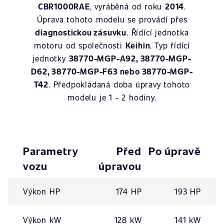
CBR1000RAE
, vyráběná od roku
2014
.
Úprava tohoto modelu se provádí přes
diagnostickou zásuvku
. Řídící jednotka
motoru od společnosti
Keihin
. Typ řídící
jednotky
38770-MGP-A92, 38770-MGP-
D62, 38770-MGP-F63 nebo 38770-MGP-
T42
. Předpokládaná doba úpravy tohoto
modelu je 1 - 2 hodiny.
Parametry
Před
Po úpravě
vozu
úpravou
Výkon HP
174 HP
193 HP
Výkon kW
128 kW
141 kW