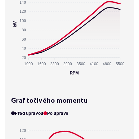
140
120
100
kW
80
60
40
20
1000
1600
2300
2900
3500
4100
4800
5500
RPM
Graf točivého momentu
Před úpravou
Po úpravě
120