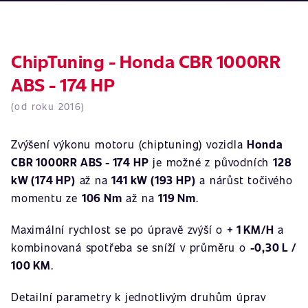
ChipTuning - Honda CBR 1000RR
ABS - 174 HP
(od roku 2016)
Zvýšení výkonu motoru (chiptuning) vozidla
Honda
CBR 1000RR ABS - 174 HP
je možné z původních
128
kW (174 HP)
až na
141 kW (193 HP)
a nárůst točivého
momentu ze
106 Nm
až na
119 Nm
.
Maximální rychlost se po úpravě zvýší o
+ 1 KM/H
a
kombinovaná spotřeba se sníží v průměru o
-0,30 L /
100 KM
.
Detailní parametry k jednotlivým druhům úprav