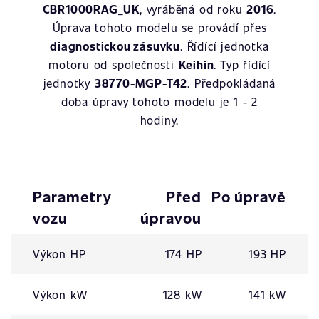
CBR1000RAG_UK
, vyráběná od roku
2016
.
Úprava tohoto modelu se provádí přes
diagnostickou zásuvku
. Řídící jednotka
motoru od společnosti
Keihin
. Typ řídící
jednotky
38770-MGP-T42
. Předpokládaná
doba úpravy tohoto modelu je 1 - 2
hodiny.
Parametry
Před
Po úpravě
vozu
úpravou
Výkon HP
174 HP
193 HP
Výkon kW
128 kW
141 kW