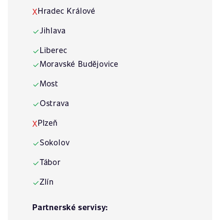
Hradec Králové
X
Jihlava
✓
Liberec
✓
Moravské Budějovice
✓
Most
✓
Ostrava
✓
Plzeň
X
Sokolov
✓
Tábor
✓
Zlín
✓
Partnerské servisy: