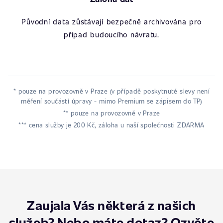
Původní data zůstávají bezpečně archivována pro
případ budoucího návratu.
* pouze na provozovně v Praze (v případě poskytnuté slevy není
měření součástí úpravy - mimo Premium se zápisem do TP)
** pouze na provozovně v Praze
*** cena služby je 200 Kč, záloha u naší společnosti ZDARMA
Zaujala Vás některá z našich
služeb? Nebo máte dotaz? Ozvěte