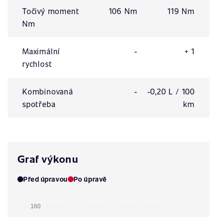
Točivý moment
106 Nm
119 Nm
Nm
Maximální
-
+ 1
rychlost
Kombinovaná
-
-0,20 L / 100
spotřeba
km
Graf výkonu
Před úpravou
Po úpravě
160