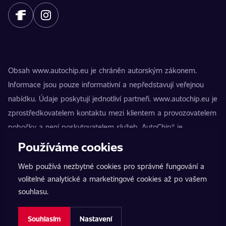
Obsah www.autochip.eu je chráněn autorským zákonem.
Informace jsou pouze informativní a nepředstavují veřejnou
nabídku. Údaje poskytují jednotliví partneři. www.autochip.eu je
zprostředkovatelem kontaktu mezi klientem a provozovatelem
pobočky a není poskytovatelem služeb. AutoChip® je
registrovaná ochranná známka Petra Kučery. Úpravy, které
Používáme cookies
nejsou označeny jako Premium, mohou vést k technické
Web používá nezbytné cookies pro správné fungování a
nezpůsobilosti vozidla k provozu na pozemních komunikacích.
volitelné analytické a marketingové cookies až po vašem
Přesné informace poskytuje vždy konkrétní provozovatel
souhlasu.
pobočky.
Nastavení cookies
Souhlasím
Nastavení