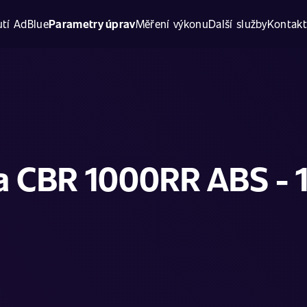
tí AdBlue
Parametry úprav
Měření výkonu
Další služby
Kontak
 CBR 1000RR ABS - 