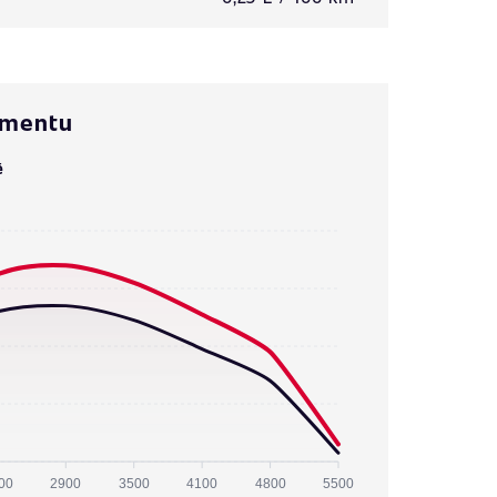
omentu
ě
00
2900
3500
4100
4800
5500