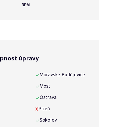
RPM
pnost úpravy
Moravské Budějovice
✓
Most
✓
Ostrava
✓
Plzeň
X
Sokolov
✓