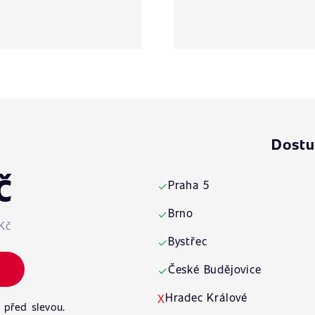
Dostu
č
Praha 5
✓
Brno
✓
Kč
Bystřec
✓
České Budějovice
✓
Hradec Králové
X
 před slevou.