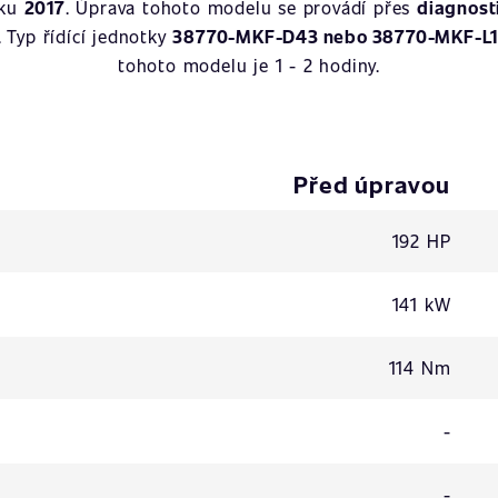
oku
2017
. Úprava tohoto modelu se provádí přes
diagnost
. Typ řídící jednotky
38770-MKF-D43 nebo 38770-MKF-L
tohoto modelu je 1 - 2 hodiny.
Před úpravou
192 HP
141 kW
114 Nm
-
-