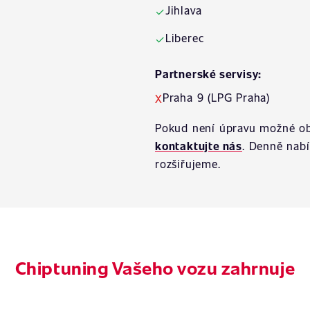
Jihlava
✓
Liberec
✓
Partnerské servisy:
Praha 9 (LPG Praha)
X
Pokud není úpravu možné ob
kontaktujte nás
. Denně nab
rozšiřujeme.
Chiptuning Vašeho vozu zahrnuje