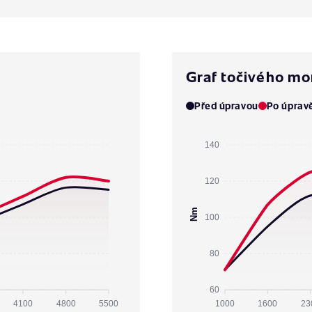
Graf točivého m
Před úpravou
Po úprav
140
120
Nm
100
80
60
4100
4800
5500
1000
1600
23