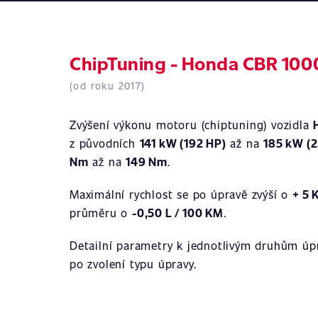
ChipTuning - Honda CBR 100
(od roku 2017)
Zvýšení výkonu motoru (chiptuning) vozidla
z původních
141 kW (192 HP)
až na
185 kW (
Nm
až na
149 Nm
.
Maximální rychlost se po úpravě zvýší o
+ 5 
průměru o
-0,50 L / 100 KM
.
Detailní parametry k jednotlivým druhům úpr
po zvolení typu úpravy.