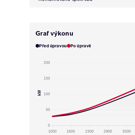
Graf výkonu
Před úpravou
Po úpravě
200
150
kW
100
50
0
1000
1600
2300
2900
3500