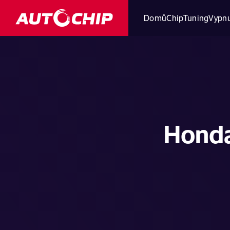
Domů
ChipTuning
Vypnu
Honda