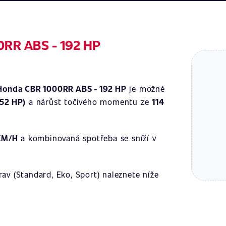
0RR ABS - 192 HP
Honda CBR 1000RR ABS - 192 HP
je možné
252 HP)
a nárůst točivého momentu ze
114
KM/H
a kombinovaná spotřeba se sníží v
av (Standard, Eko, Sport) naleznete níže