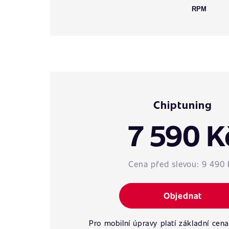
RPM
Chiptuning
7 590 K
Cena před slevou:
9 490 
Objednat
Pro mobilní úpravy platí základní cena