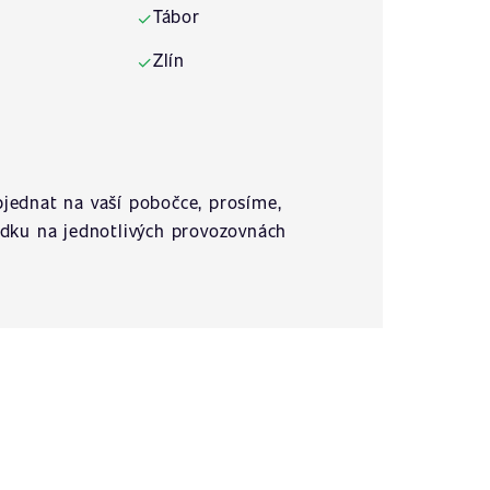
Tábor
✓
Zlín
✓
jednat na vaší pobočce, prosíme,
ídku na jednotlivých provozovnách