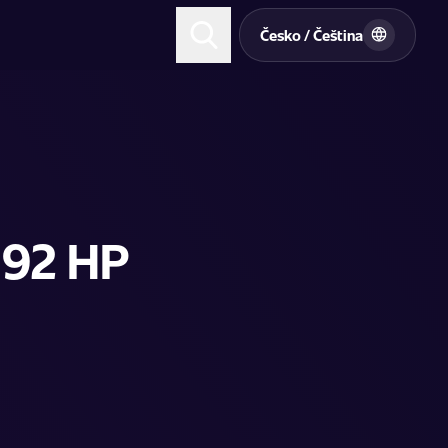
t
Česko / Čeština
192 HP