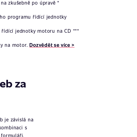
na zkušebně po úpravě *
ího programu řídící jednotky
 řídící jednotky motoru na CD ***
ky na motor.
Dozvědět se více >
žeb za
 je závislá na
 kombinaci s
formuláři.