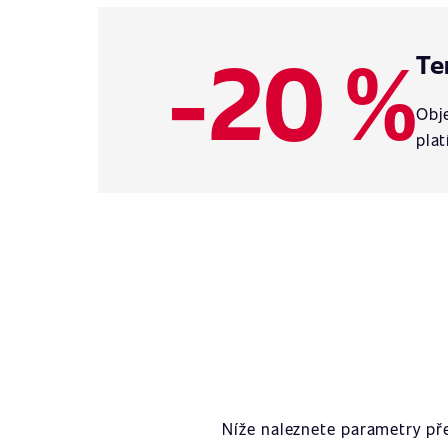
-20 %
Te
Obje
plat
Níže naleznete parametry př