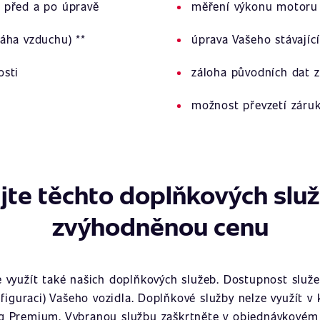
 před a po úpravě
měření výkonu motoru 
áha vzduchu) **
úprava Vašeho stávajíc
osti
záloha původních dat z
možnost převzetí záru
jte těchto doplňkových slu
zvýhodněnou cenu
využít také našich doplňkových služeb. Dostupnost služeb
figuraci) Vašeho vozidla. Doplňkové služby nelze využít v
g Premium. Vybranou službu zaškrtněte v objednávkovém 