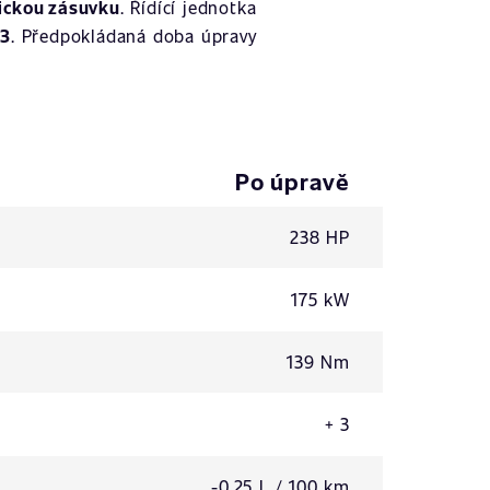
ickou zásuvku
. Řídící jednotka
13
. Předpokládaná doba úpravy
Po úpravě
238 HP
175 kW
139 Nm
+ 3
-0,25 L / 100 km