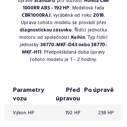
úpravě
Standard
pro vozidlo:
Honda CBR
1000RR ABS - 192 HP
. Modelová řada
CBR1000RAJ
, vyráběná od roku
2018
.
Úprava tohoto modelu se provádí přes
diagnostickou zásuvku
. Řídící jednotka
motoru od společnosti
Keihin
. Typ řídící
jednotky
38770-MKF-D43 nebo 38770-
MKF-H11
. Předpokládaná doba úpravy
tohoto modelu je 1 - 2 hodiny.
Parametry
Před
Po úpravě
vozu
úpravou
Výkon HP
192 HP
238 HP