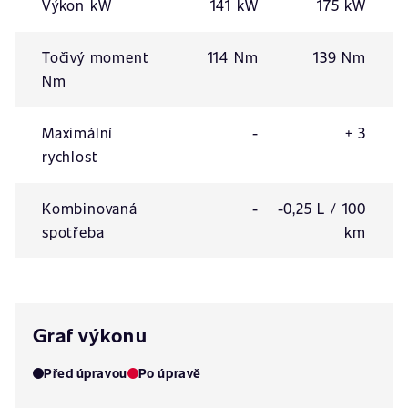
Výkon kW
141 kW
175 kW
Točivý moment
114 Nm
139 Nm
Nm
Maximální
-
+ 3
rychlost
Kombinovaná
-
-0,25 L / 100
spotřeba
km
Graf výkonu
Před úpravou
Po úpravě