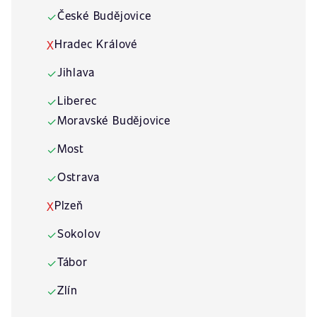
České Budějovice
✓
Hradec Králové
X
Jihlava
✓
Liberec
✓
Moravské Budějovice
✓
Most
✓
Ostrava
✓
Plzeň
X
Sokolov
✓
Tábor
✓
Zlín
✓