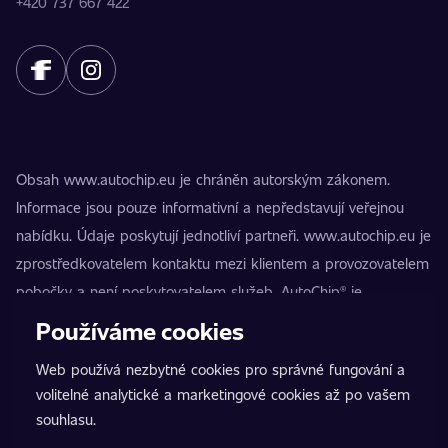
+420 737 667 422
Obsah www.autochip.eu je chráněn autorským zákonem.
Informace jsou pouze informativní a nepředstavují veřejnou
nabídku. Údaje poskytují jednotliví partneři. www.autochip.eu je
zprostředkovatelem kontaktu mezi klientem a provozovatelem
pobočky a není poskytovatelem služeb. AutoChip® je
registrovaná ochranná známka Petra Kučery. Úpravy, které
Používáme cookies
nejsou označeny jako Premium, mohou vést k technické
Web používá nezbytné cookies pro správné fungování a
nezpůsobilosti vozidla k provozu na pozemních komunikacích.
volitelné analytické a marketingové cookies až po vašem
Přesné informace poskytuje vždy konkrétní provozovatel
souhlasu.
pobočky.