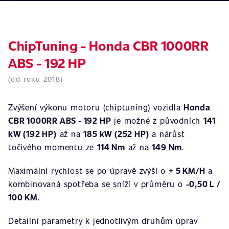
ChipTuning - Honda CBR 1000RR
ABS - 192 HP
(od roku 2018)
Zvýšení výkonu motoru (chiptuning) vozidla
Honda
CBR 1000RR ABS - 192 HP
je možné z původních
141
kW (192 HP)
až na
185 kW (252 HP)
a nárůst
točivého momentu ze
114 Nm
až na
149 Nm
.
Maximální rychlost se po úpravě zvýší o
+ 5 KM/H
a
kombinovaná spotřeba se sníží v průměru o
-0,50 L /
100 KM
.
Detailní parametry k jednotlivým druhům úprav