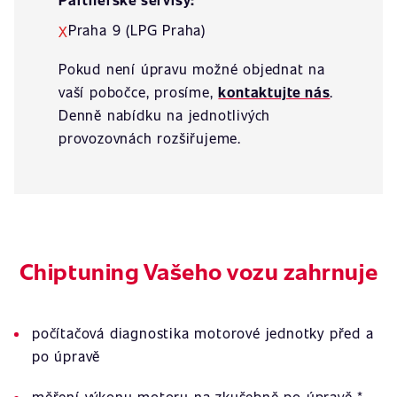
Praha 9 (LPG Praha)
X
Pokud není úpravu možné objednat na
vaší pobočce, prosíme,
kontaktujte nás
.
Denně nabídku na jednotlivých
provozovnách rozšiřujeme.
Chiptuning Vašeho vozu zahrnuje
počítačová diagnostika motorové jednotky před a
po úpravě
měření výkonu motoru na zkušebně po úpravě *