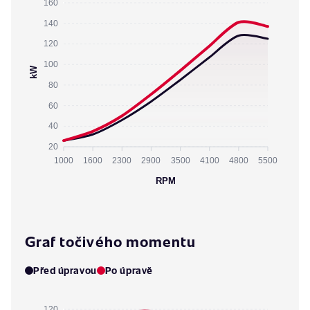
160
140
120
100
kW
80
60
40
20
1000
1600
2300
2900
3500
4100
4800
5500
RPM
Graf točivého momentu
Před úpravou
Po úpravě
120