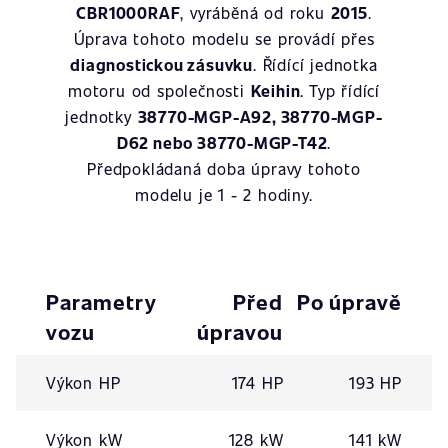
CBR1000RAF
, vyráběná od roku
2015
.
Úprava tohoto modelu se provádí přes
diagnostickou zásuvku
. Řídící jednotka
motoru od společnosti
Keihin
. Typ řídící
jednotky
38770-MGP-A92, 38770-MGP-
D62 nebo 38770-MGP-T42
.
Předpokládaná doba úpravy tohoto
modelu je 1 - 2 hodiny.
Parametry
Před
Po úpravě
vozu
úpravou
Výkon HP
174 HP
193 HP
Výkon kW
128 kW
141 kW