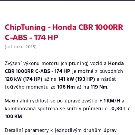
ChipTuning - Honda CBR 1000RR
C-ABS - 174 HP
(od roku 2015)
Zvýšení výkonu motoru (chiptuning) vozidla
Honda
CBR 1000RR C-ABS - 174 HP
je možné z původních
128 kW (174 HP)
až na
141 kW (193 HP)
a nárůst
točivého momentu ze
106 Nm
až na
119 Nm
.
Maximální rychlost se po úpravě zvýší o
+ 1 KM/H
a
kombinovaná spotřeba se sníží v průměru o
-0,30 L /
100 KM
.
Detailní parametry k jednotlivým druhům úprav