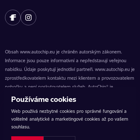
Obsah www.autochip.eu je chráněn autorským zákonem.
Informace jsou pouze informativní a nepředstavují veřejnou
nabídku. Údaje poskytují jednotliví partneři. www.autochip.eu je
zprostředkovatelem kontaktu mezi klientem a provozovatelem
pobočky a není poskytovatelem služeb. AutoChip® je
registrovaná ochranná známka Petra Kučery. Úpravy, které
Používáme cookies
nejsou označeny jako Premium, mohou vést k technické
Web používá nezbytné cookies pro správné fungování a
nezpůsobilosti vozidla k provozu na pozemních komunikacích.
volitelné analytické a marketingové cookies až po vašem
Přesné informace poskytuje vždy konkrétní provozovatel
souhlasu.
pobočky.