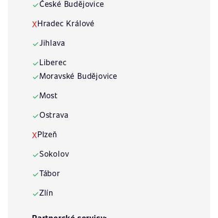
České Budějovice
✓
Hradec Králové
X
Jihlava
✓
Liberec
✓
Moravské Budějovice
✓
Most
✓
Ostrava
✓
Plzeň
X
Sokolov
✓
Tábor
✓
Zlín
✓
Partnerské servisy: