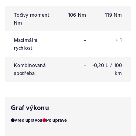
Točivý moment
106 Nm
119 Nm
Nm
Maximální
-
+ 1
rychlost
Kombinovaná
-
-0,20 L / 100
spotřeba
km
Graf výkonu
Před úpravou
Po úpravě