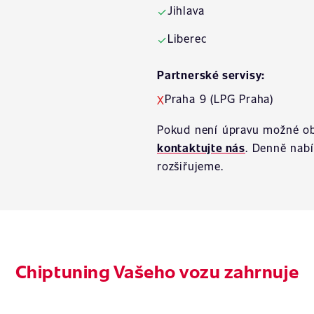
Jihlava
✓
Liberec
✓
Partnerské servisy:
Praha 9 (LPG Praha)
X
Pokud není úpravu možné ob
kontaktujte nás
. Denně nab
rozšiřujeme.
Chiptuning Vašeho vozu zahrnuje