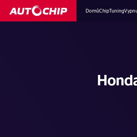
Domů
ChipTuning
Vypnu
Honda