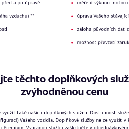
 před a po úpravě
měření výkonu motoru 
áha vzduchu) **
úprava Vašeho stávajíc
osti
záloha původních dat z
možnost převzetí záru
jte těchto doplňkových slu
zvýhodněnou cenu
využít také našich doplňkových služeb. Dostupnost služeb
figuraci) Vašeho vozidla. Doplňkové služby nelze využít v
g Premium. Vybranou službu zaškrtněte v objednávkovém 