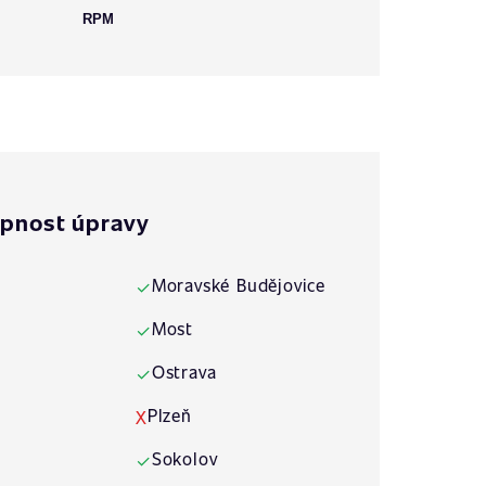
RPM
pnost úpravy
Moravské Budějovice
✓
Most
✓
Ostrava
✓
Plzeň
X
Sokolov
✓