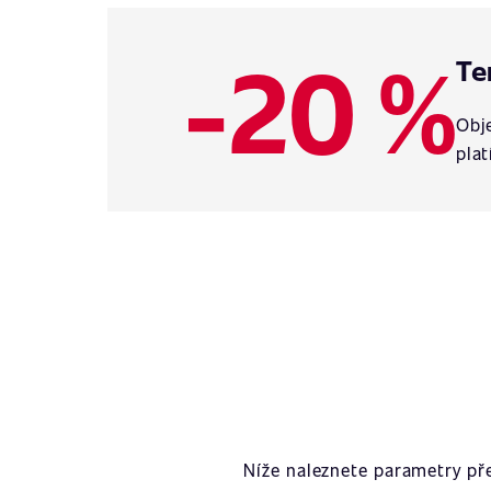
-20 %
Te
Obje
plat
Níže naleznete parametry př