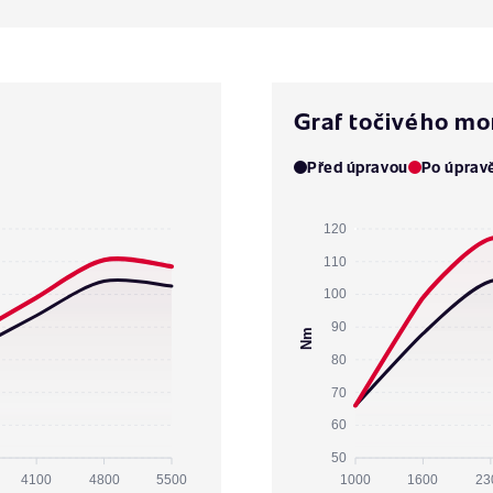
Graf točivého m
Před úpravou
Po úprav
120
110
100
90
Nm
80
70
60
50
4100
4800
5500
1000
1600
23