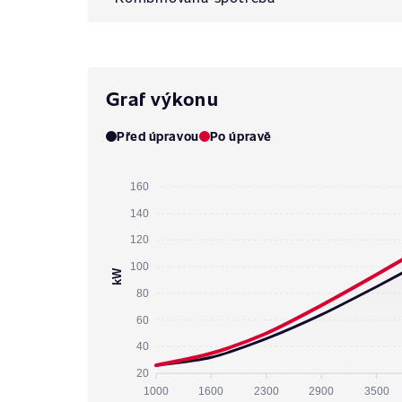
Graf výkonu
Před úpravou
Po úpravě
160
140
120
100
kW
80
60
40
20
1000
1600
2300
2900
3500