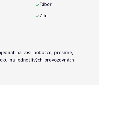
Tábor
✓
Zlín
✓
jednat na vaší pobočce, prosíme,
ídku na jednotlivých provozovnách