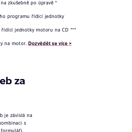
na zkušebně po úpravě *
ího programu řídící jednotky
 řídící jednotky motoru na CD ***
ky na motor.
Dozvědět se více >
žeb za
 je závislá na
 kombinaci s
formuláři.