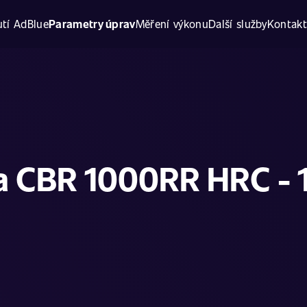
tí AdBlue
Parametry úprav
Měření výkonu
Další služby
Kontak
 CBR 1000RR HRC - 