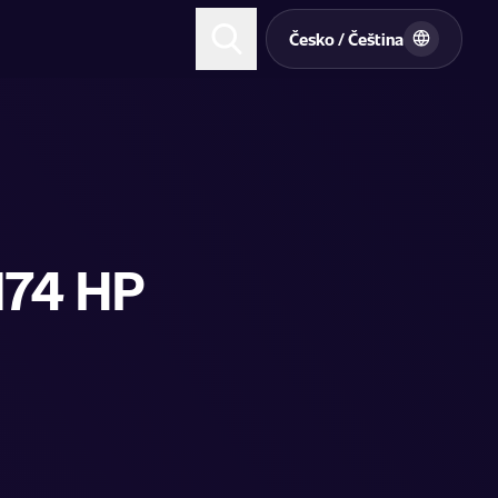
t
Česko / Čeština
174 HP