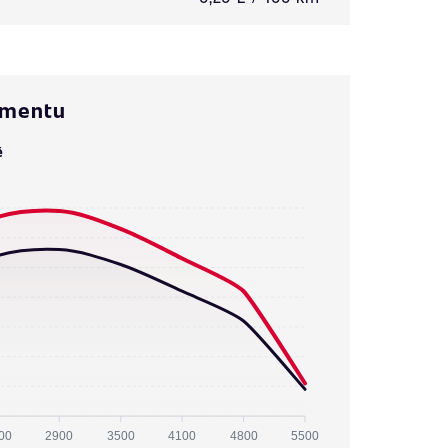
omentu
ě
00
2900
3500
4100
4800
5500