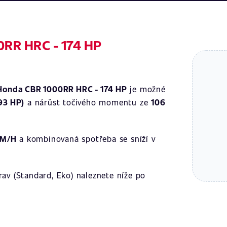
0RR HRC - 174 HP
Honda CBR 1000RR HRC - 174 HP
je možné
93 HP)
a nárůst točivého momentu ze
106
KM/H
a kombinovaná spotřeba se sníží v
av (Standard, Eko) naleznete níže po