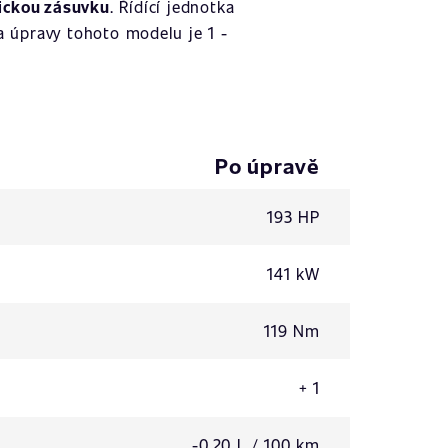
ickou zásuvku
. Řídící jednotka
 úpravy tohoto modelu je 1 -
Po úpravě
193 HP
141 kW
119 Nm
+ 1
-0,20 L / 100 km