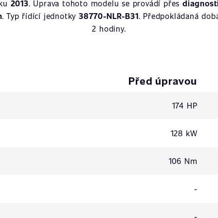
oku
2013
. Úprava tohoto modelu se provádí přes
diagnost
n
. Typ řídící jednotky
38770-NLR-B31
. Předpokládaná doba
2 hodiny.
Před úpravou
174 HP
128 kW
106 Nm
-
-