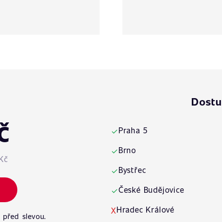
Dostu
č
Praha 5
✓
Brno
✓
Kč
Bystřec
✓
České Budějovice
✓
Hradec Králové
X
 před slevou.