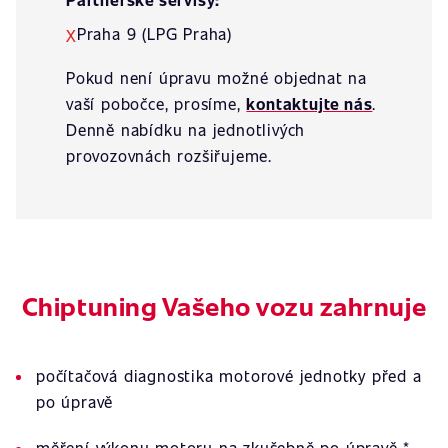
Praha 9 (LPG Praha)
X
Pokud není úpravu možné objednat na
vaší pobočce, prosíme,
kontaktujte nás
.
Denně nabídku na jednotlivých
provozovnách rozšiřujeme.
Chiptuning Vašeho vozu zahrnuje
počítačová diagnostika motorové jednotky před a
po úpravě
měření výkonu motoru na zkušebně po úpravě *