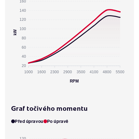
160
140
120
100
kW
80
60
40
20
1000
1600
2300
2900
3500
4100
4800
5500
RPM
Graf točivého momentu
Před úpravou
Po úpravě
120