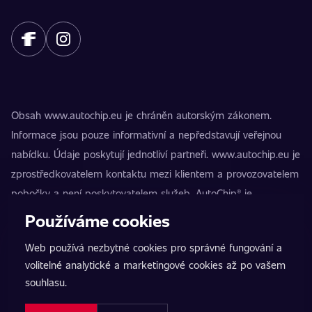
Obsah www.autochip.eu je chráněn autorským zákonem.
Informace jsou pouze informativní a nepředstavují veřejnou
nabídku. Údaje poskytují jednotliví partneři. www.autochip.eu je
zprostředkovatelem kontaktu mezi klientem a provozovatelem
pobočky a není poskytovatelem služeb. AutoChip® je
registrovaná ochranná známka Petra Kučery. Úpravy, které
Používáme cookies
nejsou označeny jako Premium, mohou vést k technické
Web používá nezbytné cookies pro správné fungování a
nezpůsobilosti vozidla k provozu na pozemních komunikacích.
volitelné analytické a marketingové cookies až po vašem
Přesné informace poskytuje vždy konkrétní provozovatel
souhlasu.
pobočky.