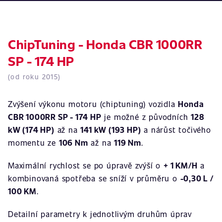
ChipTuning - Honda CBR 1000RR
SP - 174 HP
(od roku 2015)
Zvýšení výkonu motoru (chiptuning) vozidla
Honda
CBR 1000RR SP - 174 HP
je možné z původních
128
kW (174 HP)
až na
141 kW (193 HP)
a nárůst točivého
momentu ze
106 Nm
až na
119 Nm
.
Maximální rychlost se po úpravě zvýší o
+ 1 KM/H
a
kombinovaná spotřeba se sníží v průměru o
-0,30 L /
100 KM
.
Detailní parametry k jednotlivým druhům úprav