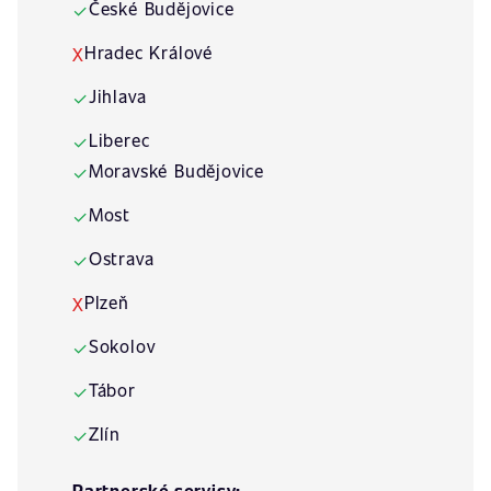
České Budějovice
✓
Hradec Králové
X
Jihlava
✓
Liberec
✓
Moravské Budějovice
✓
Most
✓
Ostrava
✓
Plzeň
X
Sokolov
✓
Tábor
✓
Zlín
✓
Partnerské servisy: