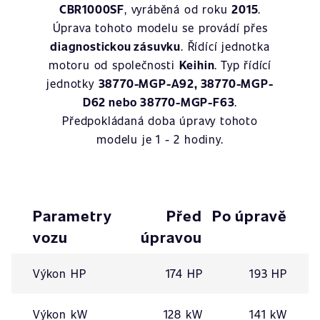
CBR1000SF
, vyráběná od roku
2015
.
Úprava tohoto modelu se provádí přes
diagnostickou zásuvku
. Řídící jednotka
motoru od společnosti
Keihin
. Typ řídící
jednotky
38770-MGP-A92, 38770-MGP-
D62 nebo 38770-MGP-F63
.
Předpokládaná doba úpravy tohoto
modelu je 1 - 2 hodiny.
Parametry
Před
Po úpravě
vozu
úpravou
Výkon HP
174 HP
193 HP
Výkon kW
128 kW
141 kW