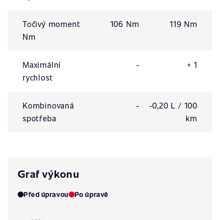
Točivý moment
106 Nm
119 Nm
Nm
Maximální
-
+ 1
rychlost
Kombinovaná
-
-0,20 L / 100
spotřeba
km
Graf výkonu
Před úpravou
Po úpravě