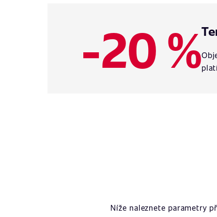
-20 %
Te
Obje
plat
Níže naleznete parametry p