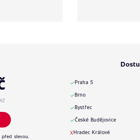
Dostu
č
Praha 5
✓
Brno
✓
Kč
Bystřec
✓
České Budějovice
✓
Hradec Králové
X
 před slevou.