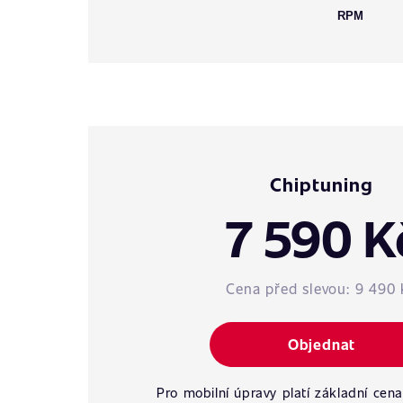
RPM
Chiptuning
7 590 K
Cena před slevou:
9 490 
Objednat
Pro mobilní úpravy platí základní cena