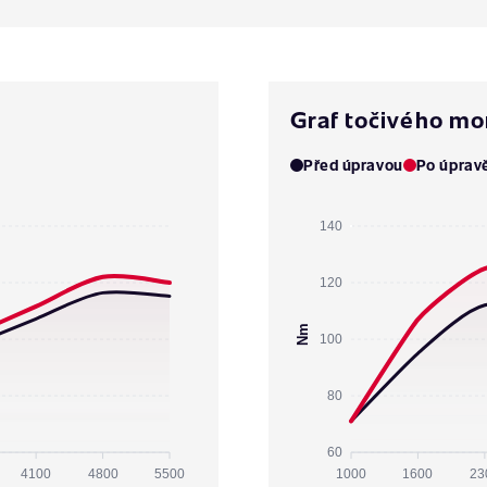
Graf točivého m
Před úpravou
Po úprav
140
120
Nm
100
80
60
4100
4800
5500
1000
1600
23