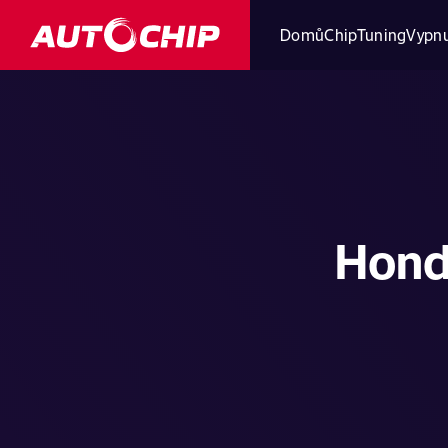
Domů
ChipTuning
Vypnu
Hond