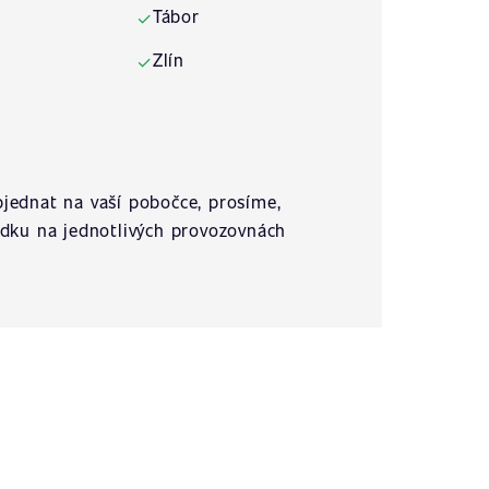
Tábor
✓
Zlín
✓
jednat na vaší pobočce, prosíme,
ídku na jednotlivých provozovnách