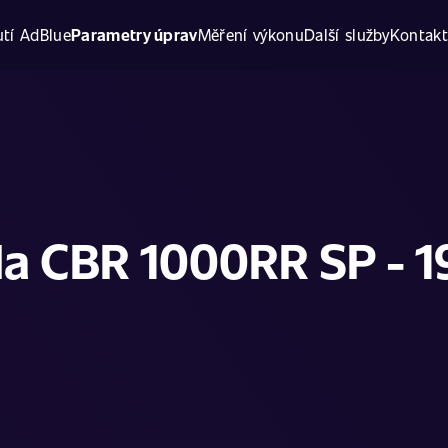
tí AdBlue
Parametry úprav
Měření výkonu
Další služby
Kontak
a CBR 1000RR SP - 1