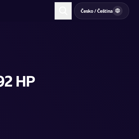
t
Česko / Čeština
92 HP