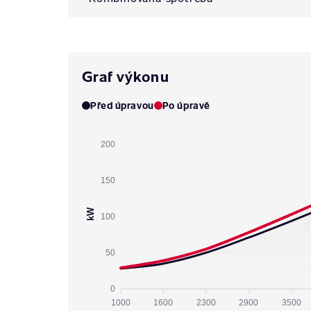
Graf výkonu
Před úpravou
Po úpravě
200
150
kW
100
50
0
1000
1600
2300
2900
3500