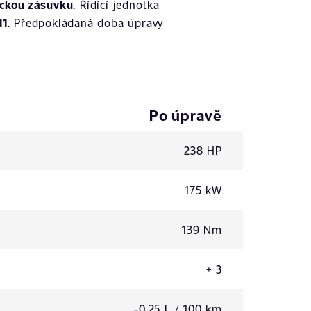
ickou zásuvku
. Řídící jednotka
11
. Předpokládaná doba úpravy
Po úpravě
238 HP
175 kW
139 Nm
+ 3
-0,25 L / 100 km