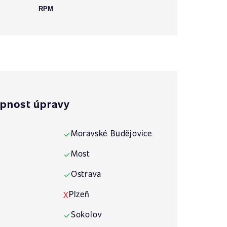
RPM
pnost úpravy
Moravské Budějovice
✓
Most
✓
Ostrava
✓
Plzeň
X
Sokolov
✓