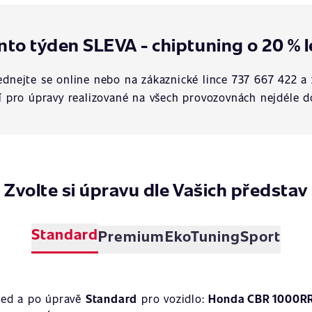
nto týden SLEVA - chiptuning o 20 % l
dnejte se online nebo na zákaznické lince 737 667 422 a 
í pro úpravy realizované na všech provozovnách nejdéle d
Zvolte si úpravu dle Vašich představ
Standard
Premium
EkoTuning
Sport
řed a po úpravě
Standard
pro vozidlo:
Honda CBR 1000RR