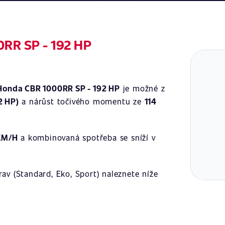
0RR SP - 192 HP
Honda CBR 1000RR SP - 192 HP
je možné z
2 HP)
a nárůst točivého momentu ze
114
KM/H
a kombinovaná spotřeba se sníží v
av (Standard, Eko, Sport) naleznete níže