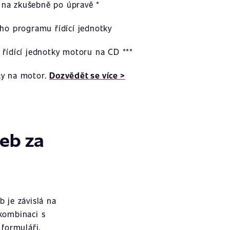
na zkušebně po úpravě *
ího programu řídící jednotky
 řídící jednotky motoru na CD ***
ky na motor.
Dozvědět se více >
žeb za
 je závislá na
 kombinaci s
formuláři.