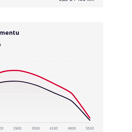
omentu
ě
00
2900
3500
4100
4800
5500