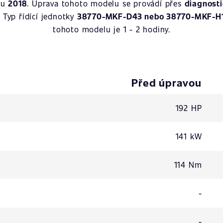
ku
2018
. Úprava tohoto modelu se provádí přes
diagnost
. Typ řídící jednotky
38770-MKF-D43 nebo 38770-MKF-H
tohoto modelu je 1 - 2 hodiny.
Před úpravou
192 HP
141 kW
114 Nm
-
-