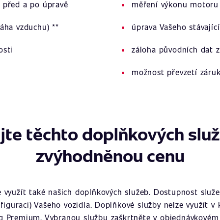
 před a po úpravě
měření výkonu motoru 
áha vzduchu) **
úprava Vašeho stávajíc
osti
záloha původních dat z
možnost převzetí záru
jte těchto doplňkových slu
zvýhodněnou cenu
využít také našich doplňkových služeb. Dostupnost služeb
figuraci) Vašeho vozidla. Doplňkové služby nelze využít v
g Premium. Vybranou službu zaškrtněte v objednávkovém 