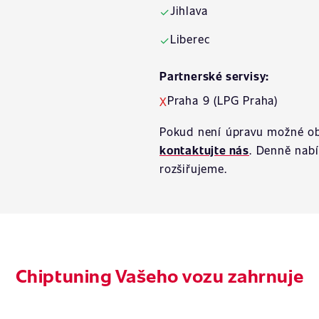
Jihlava
✓
Liberec
✓
Partnerské servisy:
Praha 9 (LPG Praha)
X
Pokud není úpravu možné ob
kontaktujte nás
. Denně nab
rozšiřujeme.
Chiptuning Vašeho vozu zahrnuje