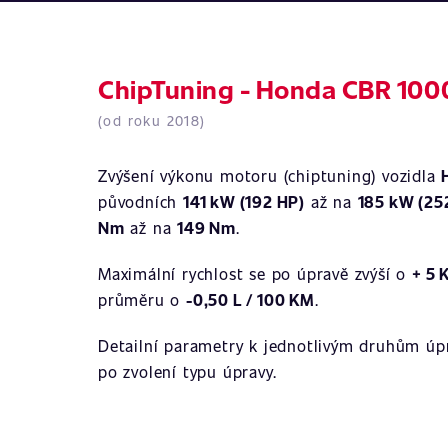
ChipTuning - Honda CBR 100
(od roku 2018)
Zvýšení výkonu motoru (chiptuning) vozidla
původních
141 kW (192 HP)
až na
185 kW (25
Nm
až na
149 Nm
.
Maximální rychlost se po úpravě zvýší o
+ 5 
průměru o
-0,50 L / 100 KM
.
Detailní parametry k jednotlivým druhům úpr
po zvolení typu úpravy.