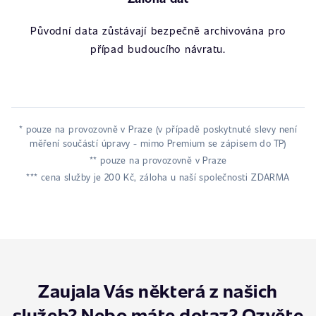
Původní data zůstávají bezpečně archivována pro
případ budoucího návratu.
* pouze na provozovně v Praze (v případě poskytnuté slevy není
měření součástí úpravy - mimo Premium se zápisem do TP)
** pouze na provozovně v Praze
*** cena služby je 200 Kč, záloha u naší společnosti ZDARMA
Zaujala Vás některá z našich
služeb? Nebo máte dotaz? Ozvěte