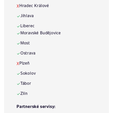
Hradec Králové
X
Jihlava
✓
Liberec
✓
Moravské Budějovice
✓
Most
✓
Ostrava
✓
Plzeň
X
Sokolov
✓
Tábor
✓
Zlín
✓
Partnerské servisy: