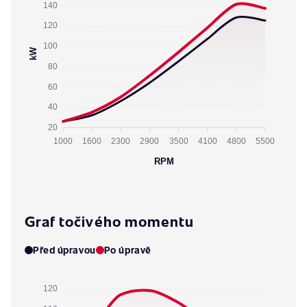
140
120
100
kW
80
60
40
20
1000
1600
2300
2900
3500
4100
4800
5500
RPM
Graf točivého momentu
Před úpravou
Po úpravě
120