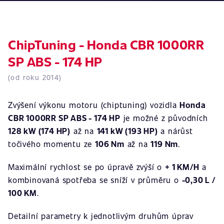
ChipTuning - Honda CBR 1000RR
SP ABS - 174 HP
(od roku 2014)
Zvýšení výkonu motoru (chiptuning) vozidla
Honda
CBR 1000RR SP ABS - 174 HP
je možné z původních
128 kW (174 HP)
až na
141 kW (193 HP)
a nárůst
točivého momentu ze
106 Nm
až na
119 Nm
.
Maximální rychlost se po úpravě zvýší o
+ 1 KM/H
a
kombinovaná spotřeba se sníží v průměru o
-0,30 L /
100 KM
.
Detailní parametry k jednotlivým druhům úprav