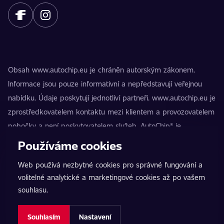
Obsah www.autochip.eu je chráněn autorským zákonem.
Informace jsou pouze informativní a nepředstavují veřejnou
nabídku. Údaje poskytují jednotliví partneři. www.autochip.eu je
zprostředkovatelem kontaktu mezi klientem a provozovatelem
pobočky a není poskytovatelem služeb. AutoChip® je
registrovaná ochranná známka Petra Kučery. Úpravy, které
Používáme cookies
nejsou označeny jako Premium, mohou vést k technické
Web používá nezbytné cookies pro správné fungování a
nezpůsobilosti vozidla k provozu na pozemních komunikacích.
volitelné analytické a marketingové cookies až po vašem
Přesné informace poskytuje vždy konkrétní provozovatel
souhlasu.
pobočky.
Nastavení cookies
Souhlasím
Nastavení