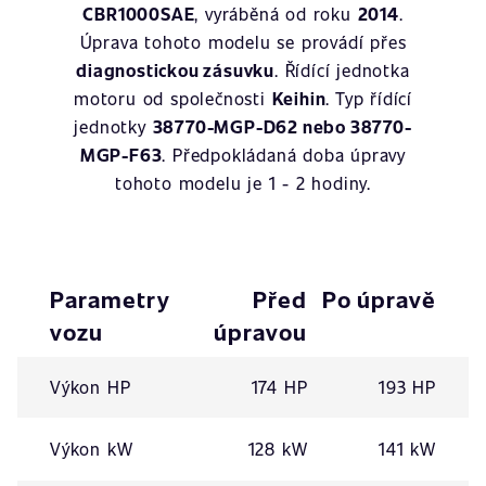
CBR1000SAE
, vyráběná od roku
2014
.
Úprava tohoto modelu se provádí přes
diagnostickou zásuvku
. Řídící jednotka
motoru od společnosti
Keihin
. Typ řídící
jednotky
38770-MGP-D62 nebo 38770-
MGP-F63
. Předpokládaná doba úpravy
tohoto modelu je 1 - 2 hodiny.
Parametry
Před
Po úpravě
vozu
úpravou
Výkon HP
174 HP
193 HP
Výkon kW
128 kW
141 kW