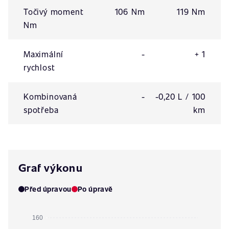
Točivý moment
106 Nm
119 Nm
Nm
Maximální
-
+ 1
rychlost
Kombinovaná
-
-0,20 L / 100
spotřeba
km
Graf výkonu
Před úpravou
Po úpravě
160