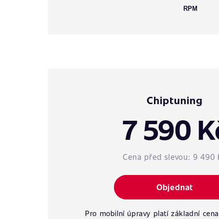
RPM
Chiptuning
7 590 K
Cena před slevou:
9 490 
Objednat
Pro mobilní úpravy platí základní cena