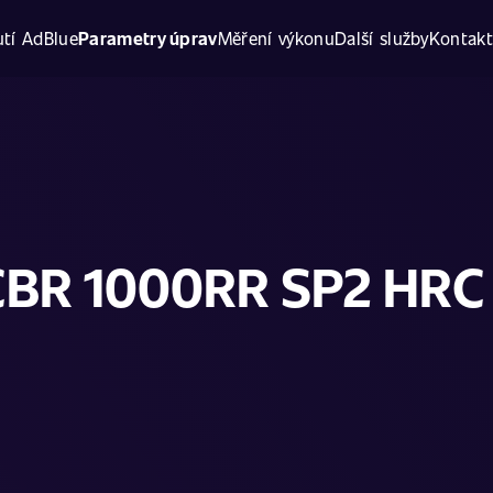
tí AdBlue
Parametry úprav
Měření výkonu
Další služby
Kontak
BR 1000RR SP2 HRC 