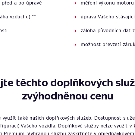
 před a po úpravě
měření výkonu motoru 
áha vzduchu) **
úprava Vašeho stávajíc
osti
záloha původních dat z
možnost převzetí záru
jte těchto doplňkových slu
zvýhodněnou cenu
využít také našich doplňkových služeb. Dostupnost služeb
figuraci) Vašeho vozidla. Doplňkové služby nelze využít v
g Premium. Vybranou službu zaškrtněte v objednávkovém 