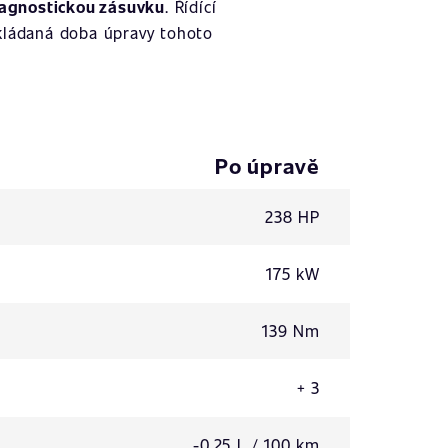
agnostickou zásuvku
. Řídící
kládaná doba úpravy tohoto
Po úpravě
238 HP
175 kW
139 Nm
+ 3
-0,25 L / 100 km