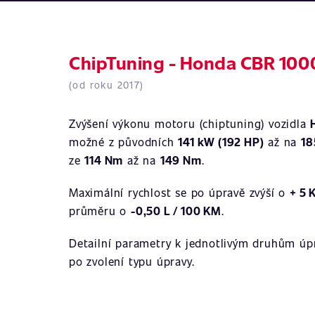
ChipTuning - Honda CBR 100
(od roku 2017)
Zvýšení výkonu motoru (chiptuning) vozidla
možné z původních
141 kW (192 HP)
až na
18
ze
114 Nm
až na
149 Nm
.
Maximální rychlost se po úpravě zvýší o
+ 5 
průměru o
-0,50 L / 100 KM
.
Detailní parametry k jednotlivým druhům úpr
po zvolení typu úpravy.