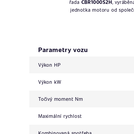
řada
CBR1000S2H
, vyrábě
jednotka motoru od spole
Parametry vozu
Výkon HP
Výkon kW
Točivý moment Nm
Maximální rychlost
Kombinovaná spotřeba