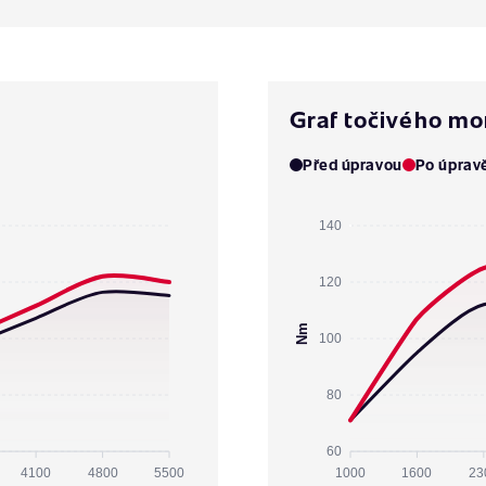
Graf točivého m
Před úpravou
Po úprav
140
120
Nm
100
80
60
4100
4800
5500
1000
1600
23