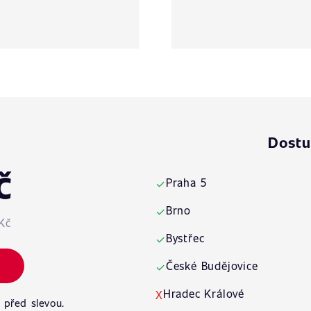
Dostu
č
Praha 5
✓
Brno
✓
Kč
Bystřec
✓
České Budějovice
✓
Hradec Králové
X
 před slevou.