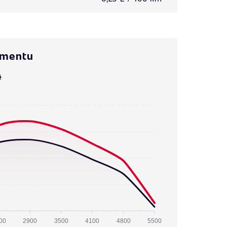
omentu
ě
00
2900
3500
4100
4800
5500