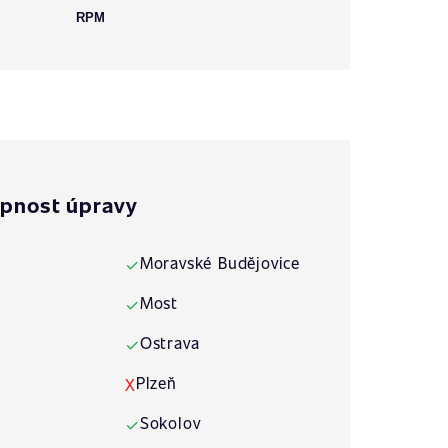
RPM
pnost úpravy
Moravské Budějovice
✓
Most
✓
Ostrava
✓
Plzeň
X
Sokolov
✓