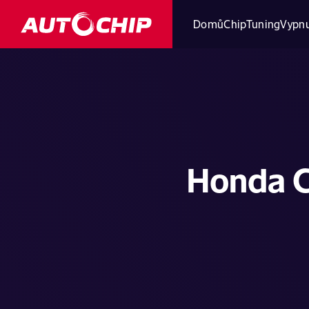
Domů
ChipTuning
Vypnu
Honda C