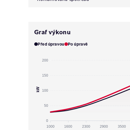
Graf výkonu
Před úpravou
Po úpravě
200
150
kW
100
50
0
1000
1600
2300
2900
3500