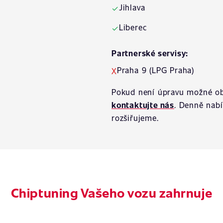
Jihlava
✓
Liberec
✓
Partnerské servisy:
Praha 9 (LPG Praha)
X
Pokud není úpravu možné ob
kontaktujte nás
. Denně nab
rozšiřujeme.
Chiptuning Vašeho vozu zahrnuje