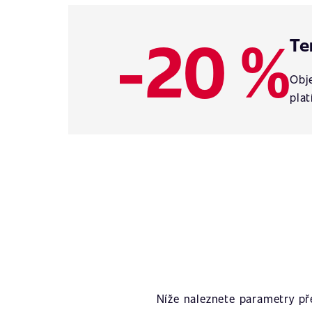
-20 %
Te
Obje
plat
Níže naleznete parametry p