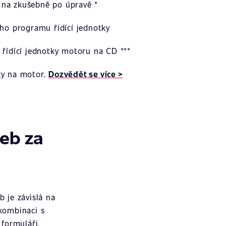
na zkušebně po úpravě *
ího programu řídící jednotky
 řídící jednotky motoru na CD ***
ky na motor.
Dozvědět se více >
žeb za
 je závislá na
 kombinaci s
formuláři.