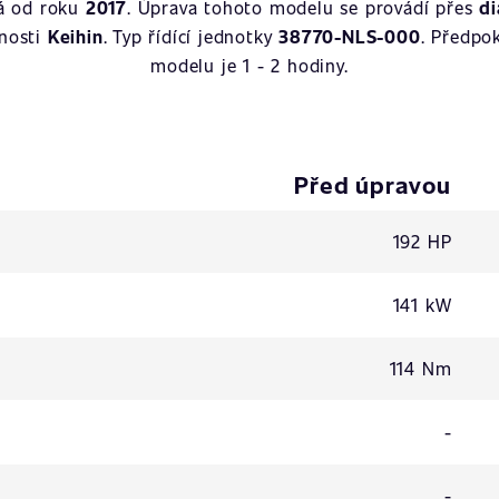
ná od roku
2017
. Úprava tohoto modelu se provádí přes
di
čnosti
Keihin
. Typ řídící jednotky
38770-NLS-000
. Předpo
modelu je 1 - 2 hodiny.
Před úpravou
192 HP
141 kW
114 Nm
-
-