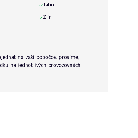
Tábor
✓
Zlín
✓
jednat na vaší pobočce, prosíme,
ídku na jednotlivých provozovnách