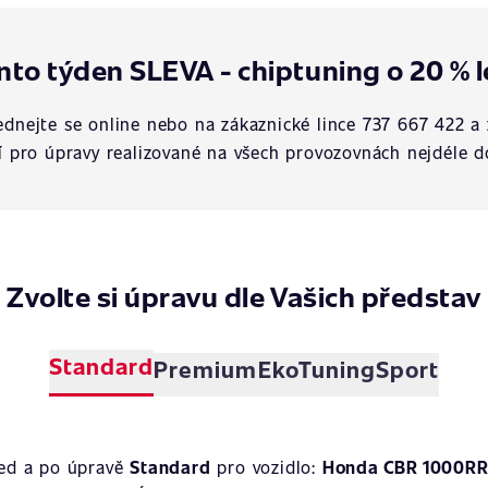
nto týden SLEVA - chiptuning o 20 % l
dnejte se online nebo na zákaznické lince 737 667 422 a 
í pro úpravy realizované na všech provozovnách nejdéle d
Zvolte si úpravu dle Vašich představ
Standard
Premium
EkoTuning
Sport
řed a po úpravě
Standard
pro vozidlo:
Honda CBR 1000RR 