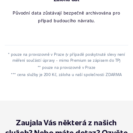
Původní data zůstávají bezpečně archivována pro
případ budoucího návratu.
* pouze na provozovně v Praze (v případě poskytnuté slevy není
měření součástí úpravy - mimo Premium se zápisem do TP)
** pouze na provozovně v Praze
*** cena služby je 200 Kč, záloha u naší společnosti ZDARMA
Zaujala Vás některá z našich
služeb? Nebo máte dotaz? Ozvěte