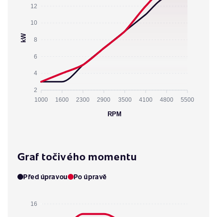
12
10
kW
8
6
4
2
1000
1600
2300
2900
3500
4100
4800
5500
RPM
Graf točivého momentu
Před úpravou
Po úpravě
16