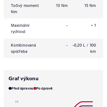
Točivý moment
13 Nm
15 Nm
Nm
Maximální
-
+ 1
rychlost
Kombinovaná
-
-0,20 L / 100
spotřeba
km
Graf výkonu
Před úpravou
Po úpravě
14