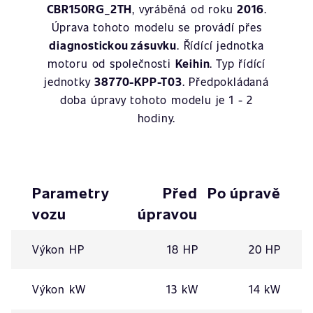
CBR150RG_2TH
, vyráběná od roku
2016
.
Úprava tohoto modelu se provádí přes
diagnostickou zásuvku
. Řídící jednotka
motoru od společnosti
Keihin
. Typ řídící
jednotky
38770-KPP-T03
. Předpokládaná
doba úpravy tohoto modelu je 1 - 2
hodiny.
Parametry
Před
Po úpravě
vozu
úpravou
Výkon HP
18 HP
20 HP
Výkon kW
13 kW
14 kW