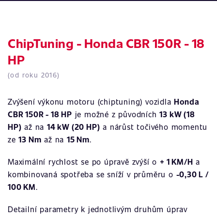
ChipTuning - Honda CBR 150R - 18
HP
(od roku 2016)
Zvýšení výkonu motoru (chiptuning) vozidla
Honda
CBR 150R - 18 HP
je možné z původních
13 kW (18
HP)
až na
14 kW (20 HP)
a nárůst točivého momentu
ze
13 Nm
až na
15 Nm
.
Maximální rychlost se po úpravě zvýší o
+ 1 KM/H
a
kombinovaná spotřeba se sníží v průměru o
-0,30 L /
100 KM
.
Detailní parametry k jednotlivým druhům úprav