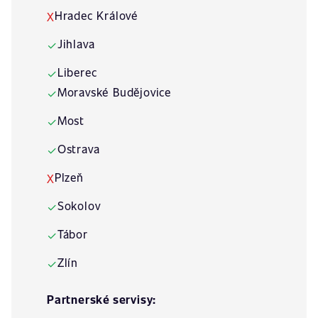
Hradec Králové
X
Jihlava
✓
Liberec
✓
Moravské Budějovice
✓
Most
✓
Ostrava
✓
Plzeň
X
Sokolov
✓
Tábor
✓
Zlín
✓
Partnerské servisy: