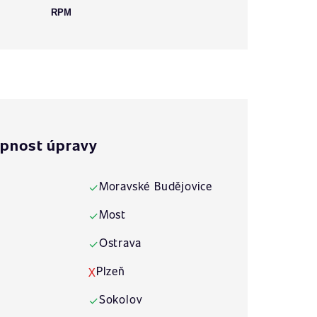
RPM
pnost úpravy
Moravské Budějovice
✓
Most
✓
Ostrava
✓
Plzeň
X
Sokolov
✓