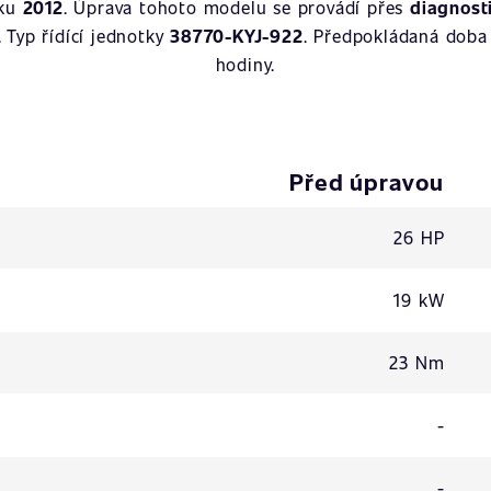
oku
2012
. Úprava tohoto modelu se provádí přes
diagnost
. Typ řídící jednotky
38770-KYJ-922
. Předpokládaná doba 
hodiny.
Před úpravou
26 HP
19 kW
23 Nm
-
-