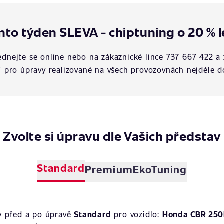
nto týden SLEVA - chiptuning o 20 % l
dnejte se online nebo na zákaznické lince 737 667 422 a 
í pro úpravy realizované na všech provozovnách nejdéle d
Zvolte si úpravu dle Vašich představ
Standard
Premium
EkoTuning
y před a po úpravě
Standard
pro vozidlo:
Honda CBR 250