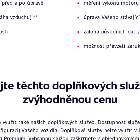
 před a po úpravě
měření výkonu motoru 
áha vzduchu) **
úprava Vašeho stávajíc
osti
záloha původních dat z
možnost převzetí záru
jte těchto doplňkových slu
zvýhodněnou cenu
využít také našich doplňkových služeb. Dostupnost služeb
figuraci) Vašeho vozidla. Doplňkové služby nelze využít v
g Premium. Vybranou službu zaškrtněte v objednávkovém 