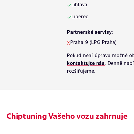
Jihlava
✓
Liberec
✓
Partnerské servisy:
Praha 9 (LPG Praha)
X
Pokud není úpravu možné ob
kontaktujte nás
. Denně nab
rozšiřujeme.
Chiptuning Vašeho vozu zahrnuje