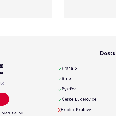
Dostu
č
Praha 5
✓
Brno
✓
Kč
Bystřec
✓
České Budějovice
✓
Hradec Králové
X
 před slevou.