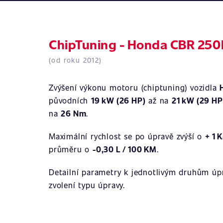
ChipTuning - Honda CBR 250
(od roku 2012)
Zvýšení výkonu motoru (chiptuning) vozidla
původních
19 kW (26 HP)
až na
21 kW (29 HP
na
26 Nm
.
Maximální rychlost se po úpravě zvýší o
+ 1 
průměru o
-0,30 L / 100 KM
.
Detailní parametry k jednotlivým druhům úpr
zvolení typu úpravy.