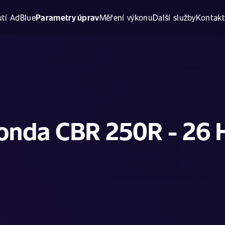
tí AdBlue
Parametry úprav
Měření výkonu
Další služby
Kontak
onda CBR 250R - 26 