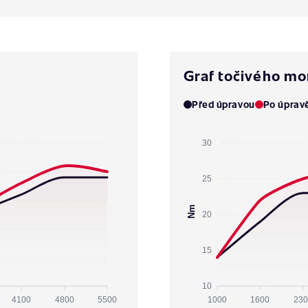
Graf točivého m
Před úpravou
Po úprav
30
25
Nm
20
15
10
4100
4800
5500
1000
1600
230