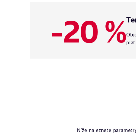
-20 %
Te
Obje
plat
Níže naleznete parametr