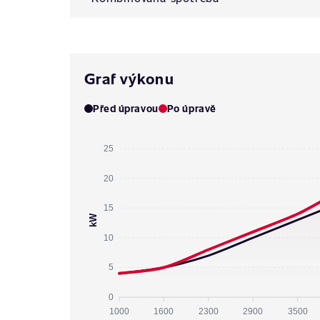
Graf výkonu
Před úpravou
Po úpravě
25
20
15
kW
10
5
0
1000
1600
2300
2900
3500