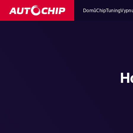
Domů
ChipTuning
Vypnu
H