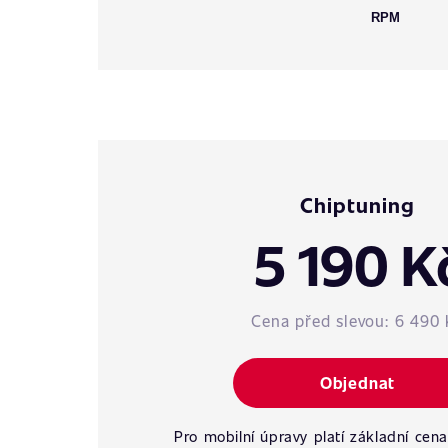
RPM
Chiptuning
5 190 K
Cena před slevou:
6 490 
Objednat
Pro mobilní úpravy platí základní cena