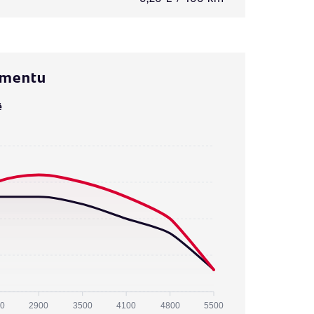
omentu
ě
0
2900
3500
4100
4800
5500