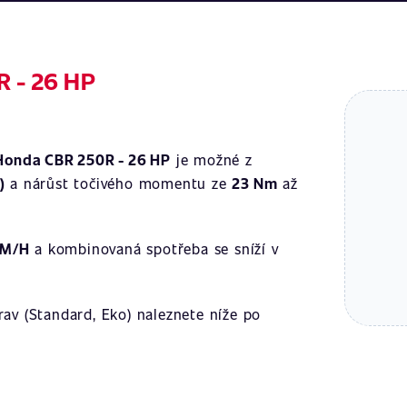
R - 26 HP
Honda CBR 250R - 26 HP
je možné z
)
a nárůst točivého momentu ze
23 Nm
až
KM/H
a kombinovaná spotřeba se sníží v
av (Standard, Eko) naleznete níže po