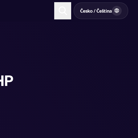
t
Česko / Čeština
HP