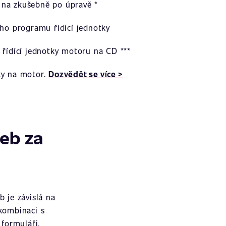
na zkušebně po úpravě *
ího programu řídící jednotky
 řídící jednotky motoru na CD ***
ky na motor.
Dozvědět se více >
žeb za
 je závislá na
 kombinaci s
formuláři.