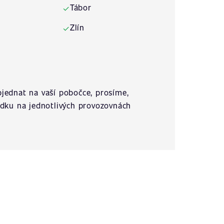
Tábor
✓
Zlín
✓
jednat na vaší pobočce, prosíme,
ídku na jednotlivých provozovnách