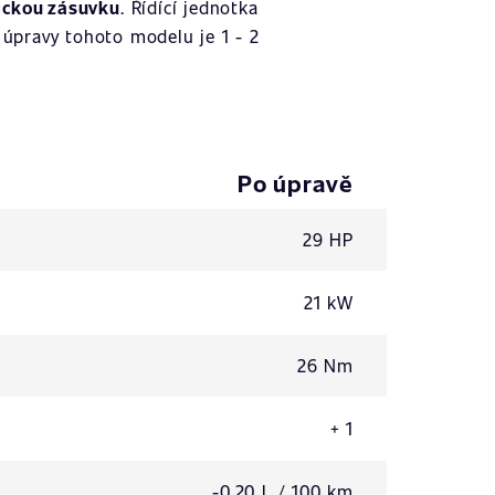
ickou zásuvku
. Řídící jednotka
úpravy tohoto modelu je 1 - 2
Po úpravě
29 HP
21 kW
26 Nm
+ 1
-0,20 L / 100 km