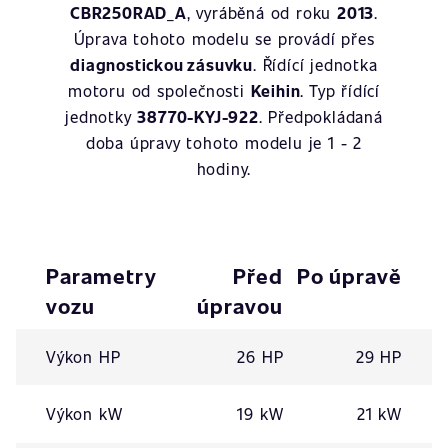
CBR250RAD_A
, vyráběná od roku
2013
.
Úprava tohoto modelu se provádí přes
diagnostickou zásuvku
. Řídící jednotka
motoru od společnosti
Keihin
. Typ řídící
jednotky
38770-KYJ-922
. Předpokládaná
doba úpravy tohoto modelu je 1 - 2
hodiny.
Parametry
Před
Po úpravě
vozu
úpravou
Výkon HP
26 HP
29 HP
Výkon kW
19 kW
21 kW