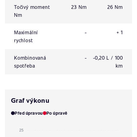
Točivý moment
23 Nm
26 Nm
Nm
Maximální
-
+ 1
rychlost
Kombinovaná
-
-0,20 L / 100
spotřeba
km
Graf výkonu
Před úpravou
Po úpravě
25