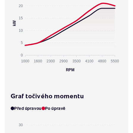
20
15
kW
10
5
0
1000
1600
2300
2900
3500
4100
4800
5500
RPM
Graf točivého momentu
Před úpravou
Po úpravě
30