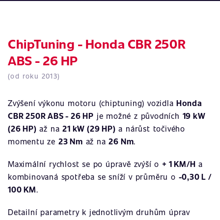
ChipTuning - Honda CBR 250R
ABS - 26 HP
(od roku 2013)
Zvýšení výkonu motoru (chiptuning) vozidla
Honda
CBR 250R ABS - 26 HP
je možné z původních
19 kW
(26 HP)
až na
21 kW (29 HP)
a nárůst točivého
momentu ze
23 Nm
až na
26 Nm
.
Maximální rychlost se po úpravě zvýší o
+ 1 KM/H
a
kombinovaná spotřeba se sníží v průměru o
-0,30 L /
100 KM
.
Detailní parametry k jednotlivým druhům úprav