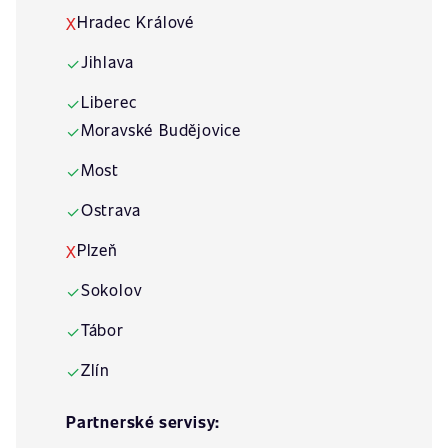
Hradec Králové
X
Jihlava
✓
Liberec
✓
Moravské Budějovice
✓
Most
✓
Ostrava
✓
Plzeň
X
Sokolov
✓
Tábor
✓
Zlín
✓
Partnerské servisy: