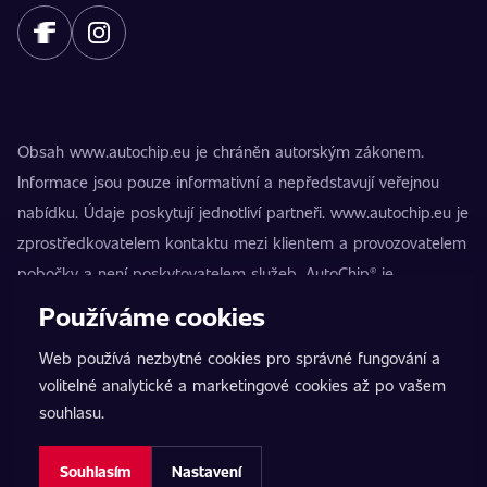
Obsah www.autochip.eu je chráněn autorským zákonem.
Informace jsou pouze informativní a nepředstavují veřejnou
nabídku. Údaje poskytují jednotliví partneři. www.autochip.eu je
zprostředkovatelem kontaktu mezi klientem a provozovatelem
pobočky a není poskytovatelem služeb. AutoChip® je
registrovaná ochranná známka Petra Kučery. Úpravy, které
Používáme cookies
nejsou označeny jako Premium, mohou vést k technické
Web používá nezbytné cookies pro správné fungování a
nezpůsobilosti vozidla k provozu na pozemních komunikacích.
volitelné analytické a marketingové cookies až po vašem
Přesné informace poskytuje vždy konkrétní provozovatel
souhlasu.
pobočky.
Nastavení cookies
Souhlasím
Nastavení