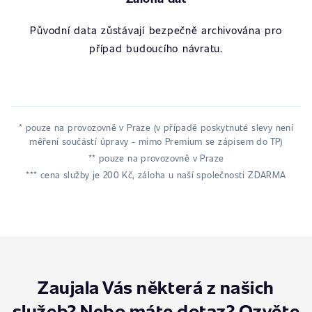
Původní data zůstávají bezpečně archivována pro
případ budoucího návratu.
* pouze na provozovně v Praze (v případě poskytnuté slevy není
měření součástí úpravy - mimo Premium se zápisem do TP)
** pouze na provozovně v Praze
*** cena služby je 200 Kč, záloha u naší společnosti ZDARMA
Zaujala Vás některá z našich
služeb? Nebo máte dotaz? Ozvěte