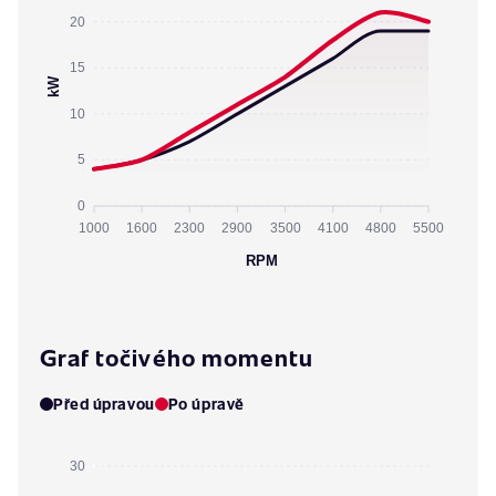
20
15
kW
10
5
0
1000
1600
2300
2900
3500
4100
4800
5500
RPM
Graf točivého momentu
Před úpravou
Po úpravě
30