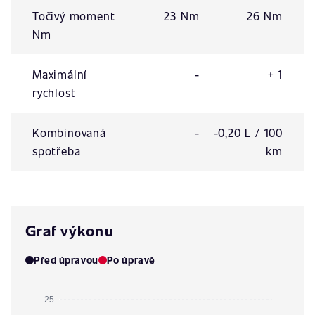
Točivý moment
23 Nm
26 Nm
Nm
Maximální
-
+ 1
rychlost
Kombinovaná
-
-0,20 L / 100
spotřeba
km
Graf výkonu
Před úpravou
Po úpravě
25