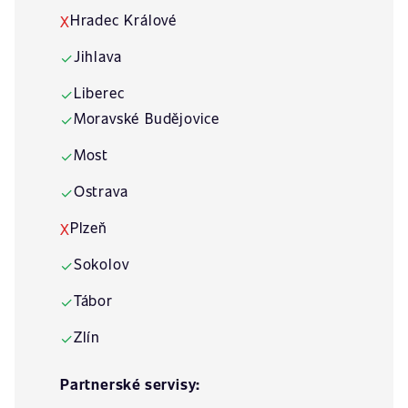
Hradec Králové
X
Jihlava
✓
Liberec
✓
Moravské Budějovice
✓
Most
✓
Ostrava
✓
Plzeň
X
Sokolov
✓
Tábor
✓
Zlín
✓
Partnerské servisy: