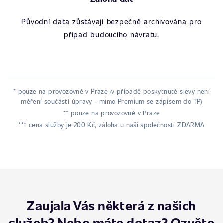
Původní data zůstávají bezpečně archivována pro
případ budoucího návratu.
* pouze na provozovně v Praze (v případě poskytnuté slevy není
měření součástí úpravy - mimo Premium se zápisem do TP)
** pouze na provozovně v Praze
*** cena služby je 200 Kč, záloha u naší společnosti ZDARMA
Zaujala Vás některá z našich
služeb? Nebo máte dotaz? Ozvěte