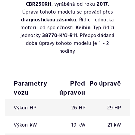
CBR250RH
, vyráběná od roku
2017
.
Úprava tohoto modelu se provádí přes
diagnostickou zásuvku
. Řídící jednotka
motoru od společnosti
Keihin
. Typ řídící
jednotky
38770-KYJ-R11
. Předpokládaná
doba úpravy tohoto modelu je 1 - 2
hodiny.
Parametry
Před
Po úpravě
vozu
úpravou
Výkon HP
26 HP
29 HP
Výkon kW
19 kW
21 kW