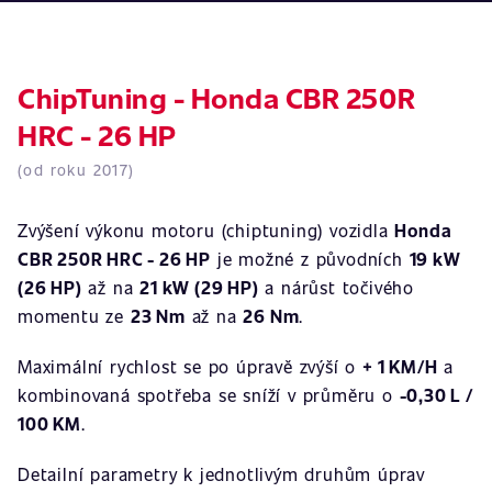
ChipTuning - Honda CBR 250R
HRC - 26 HP
(od roku 2017)
Zvýšení výkonu motoru (chiptuning) vozidla
Honda
CBR 250R HRC - 26 HP
je možné z původních
19 kW
(26 HP)
až na
21 kW (29 HP)
a nárůst točivého
momentu ze
23 Nm
až na
26 Nm
.
Maximální rychlost se po úpravě zvýší o
+ 1 KM/H
a
kombinovaná spotřeba se sníží v průměru o
-0,30 L /
100 KM
.
Detailní parametry k jednotlivým druhům úprav