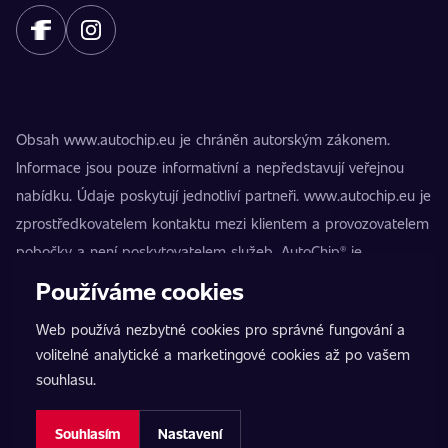
Obsah www.autochip.eu je chráněn autorským zákonem.
Informace jsou pouze informativní a nepředstavují veřejnou
nabídku. Údaje poskytují jednotliví partneři. www.autochip.eu je
zprostředkovatelem kontaktu mezi klientem a provozovatelem
pobočky a není poskytovatelem služeb. AutoChip® je
registrovaná ochranná známka Petra Kučery. Úpravy, které
Používáme cookies
nejsou označeny jako Premium, mohou vést k technické
Web používá nezbytné cookies pro správné fungování a
nezpůsobilosti vozidla k provozu na pozemních komunikacích.
volitelné analytické a marketingové cookies až po vašem
Přesné informace poskytuje vždy konkrétní provozovatel
souhlasu.
pobočky.
Nastavení cookies
Souhlasím
Nastavení