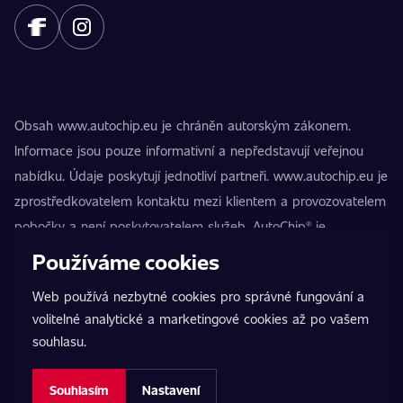
Obsah www.autochip.eu je chráněn autorským zákonem.
Informace jsou pouze informativní a nepředstavují veřejnou
nabídku. Údaje poskytují jednotliví partneři. www.autochip.eu je
zprostředkovatelem kontaktu mezi klientem a provozovatelem
pobočky a není poskytovatelem služeb. AutoChip® je
registrovaná ochranná známka Petra Kučery. Úpravy, které
Používáme cookies
nejsou označeny jako Premium, mohou vést k technické
Web používá nezbytné cookies pro správné fungování a
nezpůsobilosti vozidla k provozu na pozemních komunikacích.
volitelné analytické a marketingové cookies až po vašem
Přesné informace poskytuje vždy konkrétní provozovatel
souhlasu.
pobočky.
Nastavení cookies
Souhlasím
Nastavení