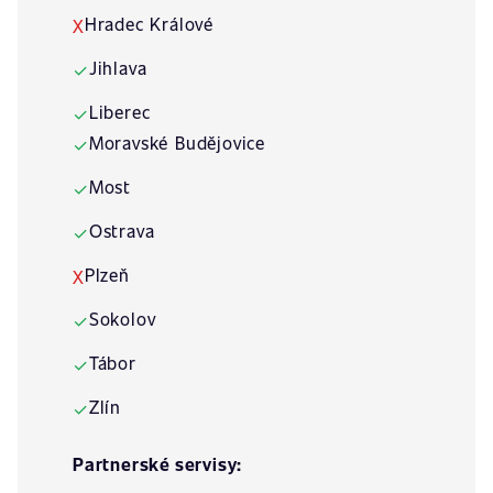
Hradec Králové
X
Jihlava
✓
Liberec
✓
Moravské Budějovice
✓
Most
✓
Ostrava
✓
Plzeň
X
Sokolov
✓
Tábor
✓
Zlín
✓
Partnerské servisy: