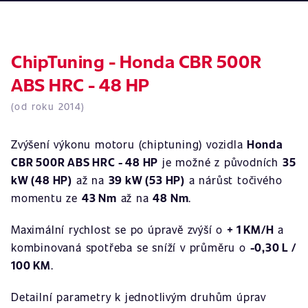
ChipTuning - Honda CBR 500R
ABS HRC - 48 HP
(od roku 2014)
Zvýšení výkonu motoru (chiptuning) vozidla
Honda
CBR 500R ABS HRC - 48 HP
je možné z původních
35
kW (48 HP)
až na
39 kW (53 HP)
a nárůst točivého
momentu ze
43 Nm
až na
48 Nm
.
Maximální rychlost se po úpravě zvýší o
+ 1 KM/H
a
kombinovaná spotřeba se sníží v průměru o
-0,30 L /
100 KM
.
Detailní parametry k jednotlivým druhům úprav