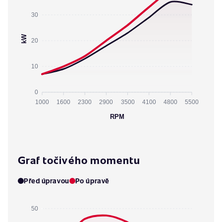
30
kW
20
10
0
1000
1600
2300
2900
3500
4100
4800
5500
RPM
Graf točivého momentu
Před úpravou
Po úpravě
50