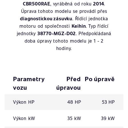
CBR500RAE
, vyráběná od roku
2014
.
Úprava tohoto modelu se provádí přes
diagnostickou zásuvku
. Řídící jednotka
motoru od společnosti
Keihin
. Typ řídící
jednotky
38770-MGZ-D02
. Předpokládaná
doba úpravy tohoto modelu je 1 - 2
hodiny.
Parametry
Před
Po úpravě
vozu
úpravou
Výkon HP
48 HP
53 HP
Výkon kW
35 kW
39 kW