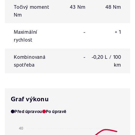
Točivý moment
43 Nm
48 Nm
Nm
Maximální
-
+ 1
rychlost
Kombinovaná
-
-0,20 L / 100
spotřeba
km
Graf výkonu
Před úpravou
Po úpravě
40