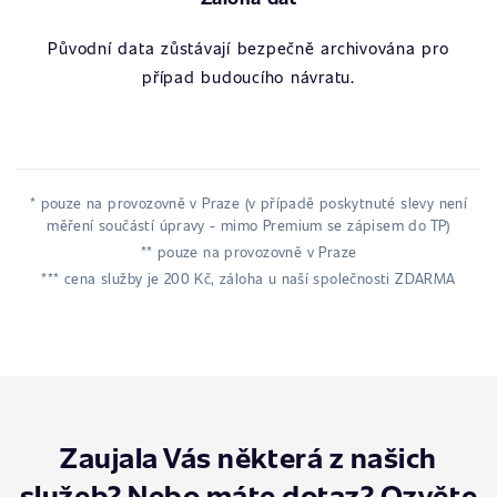
Původní data zůstávají bezpečně archivována pro
případ budoucího návratu.
* pouze na provozovně v Praze (v případě poskytnuté slevy není
měření součástí úpravy - mimo Premium se zápisem do TP)
** pouze na provozovně v Praze
*** cena služby je 200 Kč, záloha u naší společnosti ZDARMA
Zaujala Vás některá z našich
služeb? Nebo máte dotaz? Ozvěte