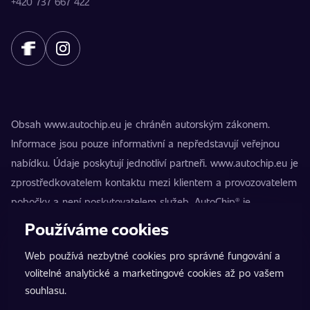
+420 737 667 422
Obsah www.autochip.eu je chráněn autorským zákonem.
Informace jsou pouze informativní a nepředstavují veřejnou
nabídku. Údaje poskytují jednotliví partneři. www.autochip.eu je
zprostředkovatelem kontaktu mezi klientem a provozovatelem
pobočky a není poskytovatelem služeb. AutoChip® je
registrovaná ochranná známka Petra Kučery. Úpravy, které
Používáme cookies
nejsou označeny jako Premium, mohou vést k technické
Web používá nezbytné cookies pro správné fungování a
nezpůsobilosti vozidla k provozu na pozemních komunikacích.
volitelné analytické a marketingové cookies až po vašem
Přesné informace poskytuje vždy konkrétní provozovatel
souhlasu.
pobočky.