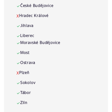
České Budějovice
✓
Hradec Králové
X
Jihlava
✓
Liberec
✓
Moravské Budějovice
✓
Most
✓
Ostrava
✓
Plzeň
X
Sokolov
✓
Tábor
✓
Zlín
✓