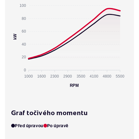
100
80
60
kW
40
20
0
1000
1600
2300
2900
3500
4100
4800
5500
RPM
Graf točivého momentu
Před úpravou
Po úpravě