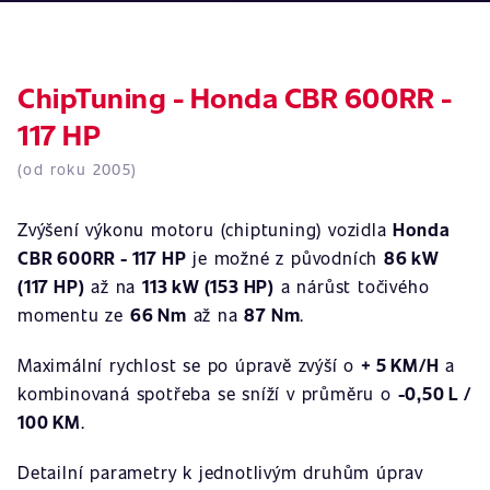
ChipTuning - Honda CBR 600RR -
117 HP
(od roku 2005)
Zvýšení výkonu motoru (chiptuning) vozidla
Honda
CBR 600RR - 117 HP
je možné z původních
86 kW
(117 HP)
až na
113 kW (153 HP)
a nárůst točivého
momentu ze
66 Nm
až na
87 Nm
.
Maximální rychlost se po úpravě zvýší o
+ 5 KM/H
a
kombinovaná spotřeba se sníží v průměru o
-0,50 L /
100 KM
.
Detailní parametry k jednotlivým druhům úprav