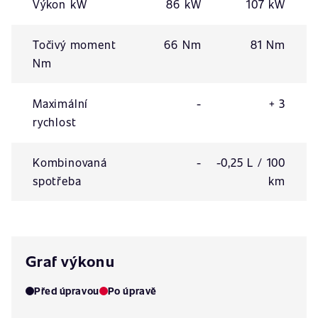
Výkon kW
86 kW
107 kW
Točivý moment
66 Nm
81 Nm
Nm
Maximální
-
+ 3
rychlost
Kombinovaná
-
-0,25 L / 100
spotřeba
km
Graf výkonu
Před úpravou
Po úpravě