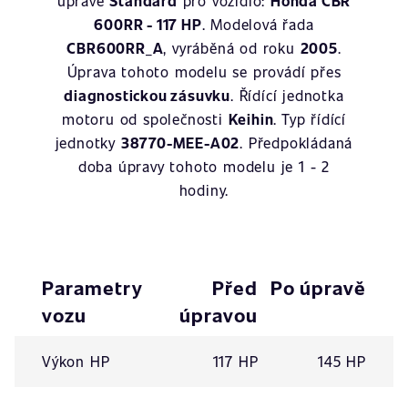
úpravě
Standard
pro vozidlo:
Honda CBR
600RR - 117 HP
. Modelová řada
CBR600RR_A
, vyráběná od roku
2005
.
Úprava tohoto modelu se provádí přes
diagnostickou zásuvku
. Řídící jednotka
motoru od společnosti
Keihin
. Typ řídící
jednotky
38770-MEE-A02
. Předpokládaná
doba úpravy tohoto modelu je 1 - 2
hodiny.
Parametry
Před
Po úpravě
vozu
úpravou
Výkon HP
117 HP
145 HP