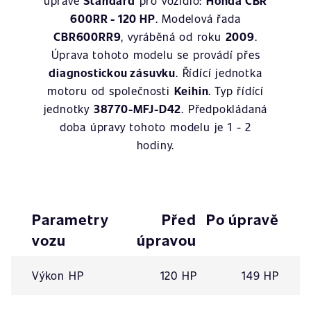
úpravě
Standard
pro vozidlo:
Honda CBR
600RR - 120 HP
. Modelová řada
CBR600RR9
, vyráběná od roku
2009
.
Úprava tohoto modelu se provádí přes
diagnostickou zásuvku
. Řídící jednotka
motoru od společnosti
Keihin
. Typ řídící
jednotky
38770-MFJ-D42
. Předpokládaná
doba úpravy tohoto modelu je 1 - 2
hodiny.
Parametry
Před
Po úpravě
vozu
úpravou
Výkon HP
120 HP
149 HP