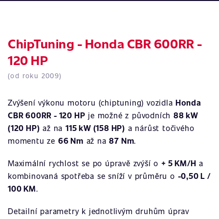
ChipTuning - Honda CBR 600RR -
120 HP
(od roku 2009)
Zvýšení výkonu motoru (chiptuning) vozidla
Honda
CBR 600RR - 120 HP
je možné z původních
88 kW
(120 HP)
až na
115 kW (158 HP)
a nárůst točivého
momentu ze
66 Nm
až na
87 Nm
.
Maximální rychlost se po úpravě zvýší o
+ 5 KM/H
a
kombinovaná spotřeba se sníží v průměru o
-0,50 L /
100 KM
.
Detailní parametry k jednotlivým druhům úprav