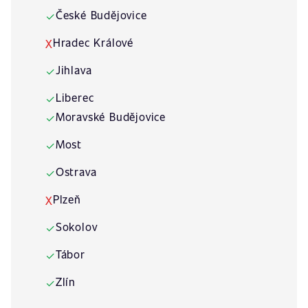
České Budějovice
✓
Hradec Králové
X
Jihlava
✓
Liberec
✓
Moravské Budějovice
✓
Most
✓
Ostrava
✓
Plzeň
X
Sokolov
✓
Tábor
✓
Zlín
✓