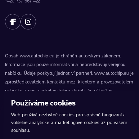
+420 737 667 422
Obsah www.autochip.eu je chráněn autorským zákonem.
Informace jsou pouze informativní a nepředstavují veřejnou
nabídku. Údaje poskytují jednotliví partneři. www.autochip.eu je
zprostředkovatelem kontaktu mezi klientem a provozovatelem
pobočky a není poskytovatelem služeb. AutoChip® je
registrovaná ochranná známka Petra Kučery. Úpravy, které
Používáme cookies
nejsou označeny jako Premium, mohou vést k technické
Web používá nezbytné cookies pro správné fungování a
nezpůsobilosti vozidla k provozu na pozemních komunikacích.
volitelné analytické a marketingové cookies až po vašem
Přesné informace poskytuje vždy konkrétní provozovatel
souhlasu.
pobočky.