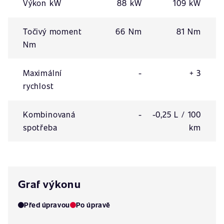
Výkon kW
88 kW
109 kW
Točivý moment
66 Nm
81 Nm
Nm
Maximální
-
+ 3
rychlost
Kombinovaná
-
-0,25 L / 100
spotřeba
km
Graf výkonu
Před úpravou
Po úpravě