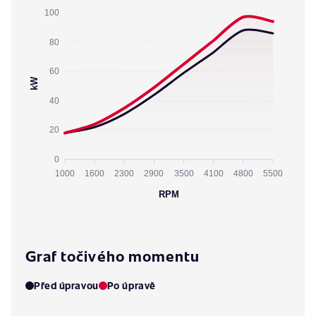
100
80
60
kW
40
20
0
1000
1600
2300
2900
3500
4100
4800
5500
RPM
Graf točivého momentu
Před úpravou
Po úpravě