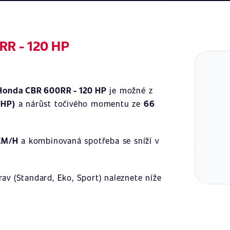
RR - 120 HP
Honda CBR 600RR - 120 HP
je možné z
 HP)
a nárůst točivého momentu ze
66
KM/H
a kombinovaná spotřeba se sníží v
av (Standard, Eko, Sport) naleznete níže