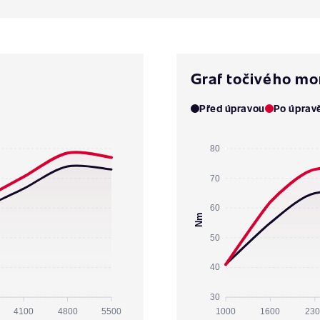
Graf točivého m
Před úpravou
Po úprav
80
70
60
Nm
50
40
30
4100
4800
5500
1000
1600
230