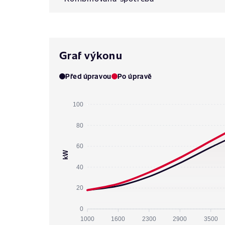
Graf výkonu
Před úpravou
Po úpravě
100
80
60
kW
40
20
0
1000
1600
2300
2900
3500