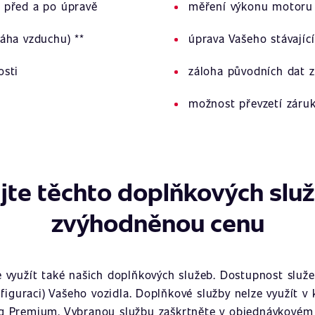
 před a po úpravě
měření výkonu motoru 
áha vzduchu) **
úprava Vašeho stávajíc
osti
záloha původních dat z
možnost převzetí záru
jte těchto doplňkových slu
zvýhodněnou cenu
využít také našich doplňkových služeb. Dostupnost služeb
figuraci) Vašeho vozidla. Doplňkové služby nelze využít v
g Premium. Vybranou službu zaškrtněte v objednávkovém 