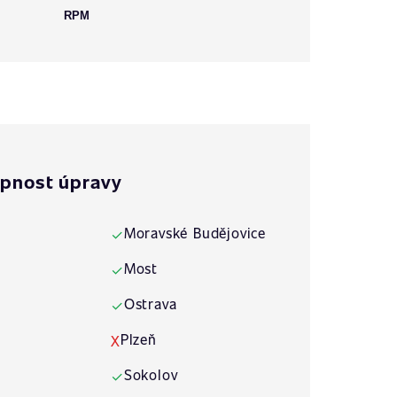
RPM
pnost úpravy
Moravské Budějovice
✓
Most
✓
Ostrava
✓
Plzeň
X
Sokolov
✓