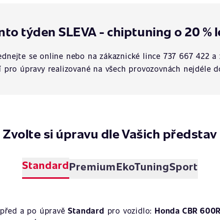
nto týden SLEVA - chiptuning o 20 % l
dnejte se online nebo na zákaznické lince 737 667 422 a 
í pro úpravy realizované na všech provozovnách nejdéle d
Zvolte si úpravu dle Vašich představ
Standard
Premium
EkoTuning
Sport
 před a po úpravě
Standard
pro vozidlo:
Honda CBR 600R