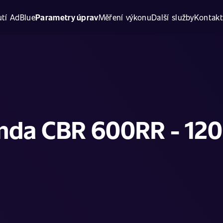
tí AdBlue
Parametry úprav
Měření výkonu
Další služby
Kontak
nda CBR 600RR - 120