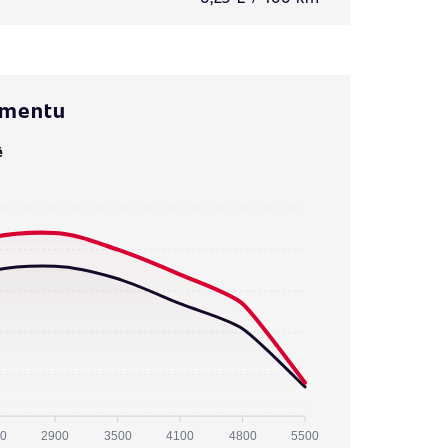
omentu
ě
0
2900
3500
4100
4800
5500