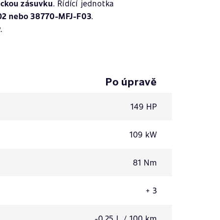
ickou zásuvku
. Řídící jednotka
02 nebo 38770-MFJ-F03
.
.
Po úpravě
149 HP
109 kW
81 Nm
+ 3
-0,25 L / 100 km