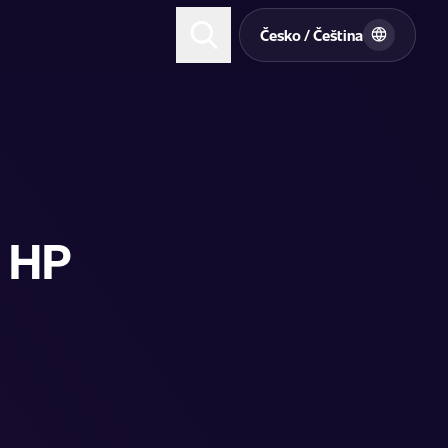
t
Česko / Čeština
 HP