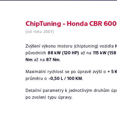
ChipTuning - Honda CBR 600
(od roku 2007)
Zvýšení výkonu motoru (chiptuning) vozidla
původních
88 kW (120 HP)
až na
115 kW (158
Nm
až na
87 Nm
.
Maximální rychlost se po úpravě zvýší o
+ 5 
průměru o
-0,50 L / 100 KM
.
Detailní parametry k jednotlivým druhům úpr
po zvolení typu úpravy.