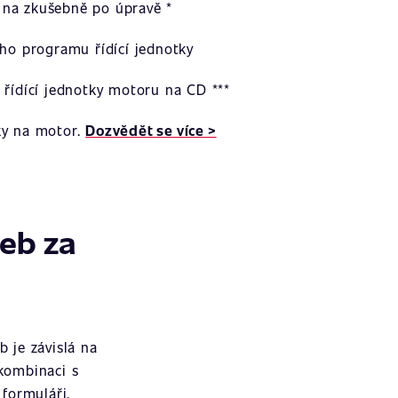
na zkušebně po úpravě *
ího programu řídící jednotky
 řídící jednotky motoru na CD ***
ky na motor.
Dozvědět se více >
žeb za
 je závislá na
 kombinaci s
formuláři.