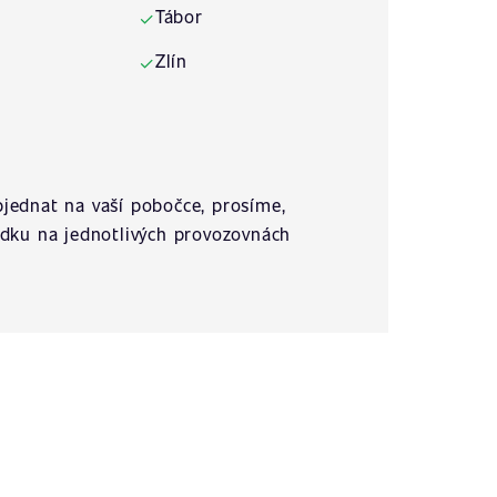
Tábor
✓
Zlín
✓
jednat na vaší pobočce, prosíme,
ídku na jednotlivých provozovnách