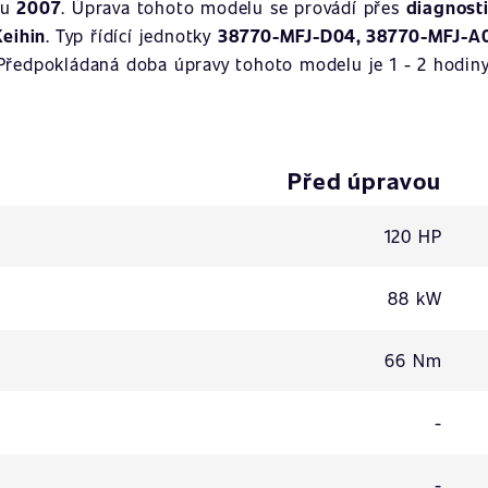
ku
2007
. Úprava tohoto modelu se provádí přes
diagnost
Keihin
. Typ řídící jednotky
38770-MFJ-D04, 38770-MFJ-A
Předpokládaná doba úpravy tohoto modelu je 1 - 2 hodiny
Před úpravou
120 HP
88 kW
66 Nm
-
-