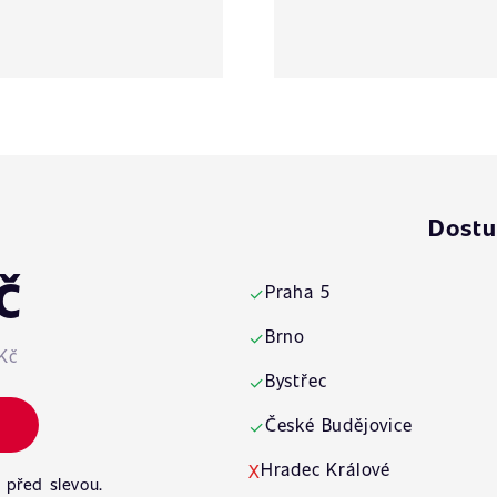
Dostu
č
Praha 5
✓
Brno
✓
Kč
Bystřec
✓
České Budějovice
✓
Hradec Králové
X
 před slevou.