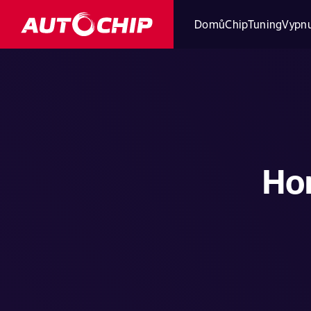
Domů
ChipTuning
Vypnu
Ho