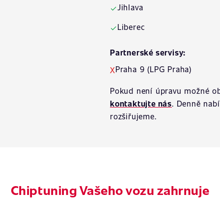
Jihlava
✓
Liberec
✓
Partnerské servisy:
Praha 9 (LPG Praha)
X
Pokud není úpravu možné ob
kontaktujte nás
. Denně nab
rozšiřujeme.
Chiptuning Vašeho vozu zahrnuje