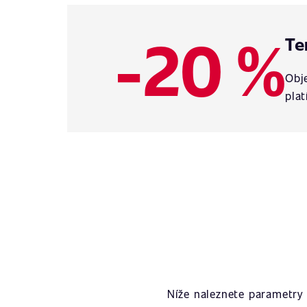
-20 %
Te
Obje
plat
Níže naleznete parametry