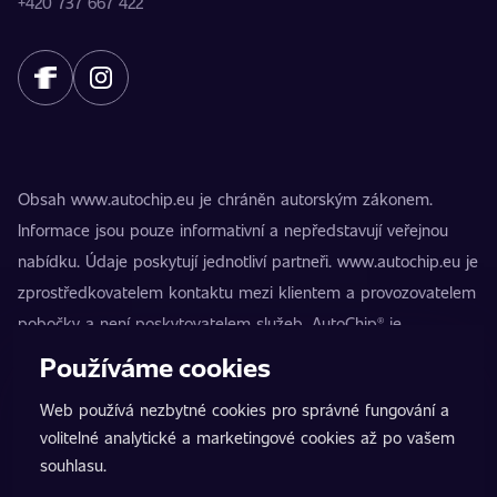
+420 737 667 422
Obsah www.autochip.eu je chráněn autorským zákonem.
Informace jsou pouze informativní a nepředstavují veřejnou
nabídku. Údaje poskytují jednotliví partneři. www.autochip.eu je
zprostředkovatelem kontaktu mezi klientem a provozovatelem
pobočky a není poskytovatelem služeb. AutoChip® je
registrovaná ochranná známka Petra Kučery. Úpravy, které
Používáme cookies
nejsou označeny jako Premium, mohou vést k technické
Web používá nezbytné cookies pro správné fungování a
nezpůsobilosti vozidla k provozu na pozemních komunikacích.
volitelné analytické a marketingové cookies až po vašem
Přesné informace poskytuje vždy konkrétní provozovatel
souhlasu.
pobočky.