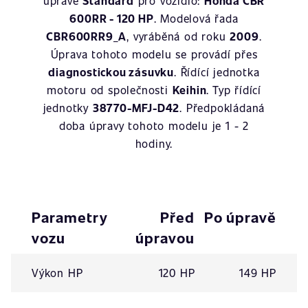
úpravě
Standard
pro vozidlo:
Honda CBR
600RR - 120 HP
. Modelová řada
CBR600RR9_A
, vyráběná od roku
2009
.
Úprava tohoto modelu se provádí přes
diagnostickou zásuvku
. Řídící jednotka
motoru od společnosti
Keihin
. Typ řídící
jednotky
38770-MFJ-D42
. Předpokládaná
doba úpravy tohoto modelu je 1 - 2
hodiny.
Parametry
Před
Po úpravě
vozu
úpravou
Výkon HP
120 HP
149 HP