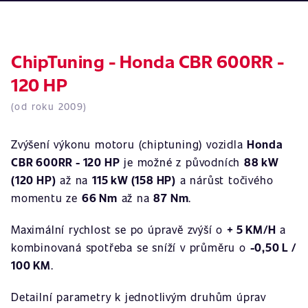
ChipTuning - Honda CBR 600RR -
120 HP
(od roku 2009)
Zvýšení výkonu motoru (chiptuning) vozidla
Honda
CBR 600RR - 120 HP
je možné z původních
88 kW
(120 HP)
až na
115 kW (158 HP)
a nárůst točivého
momentu ze
66 Nm
až na
87 Nm
.
Maximální rychlost se po úpravě zvýší o
+ 5 KM/H
a
kombinovaná spotřeba se sníží v průměru o
-0,50 L /
100 KM
.
Detailní parametry k jednotlivým druhům úprav