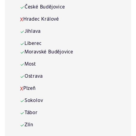
České Budějovice
✓
Hradec Králové
X
Jihlava
✓
Liberec
✓
Moravské Budějovice
✓
Most
✓
Ostrava
✓
Plzeň
X
Sokolov
✓
Tábor
✓
Zlín
✓