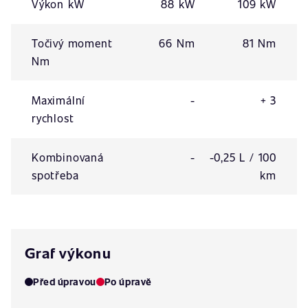
Výkon kW
88 kW
109 kW
Točivý moment
66 Nm
81 Nm
Nm
Maximální
-
+ 3
rychlost
Kombinovaná
-
-0,25 L / 100
spotřeba
km
Graf výkonu
Před úpravou
Po úpravě