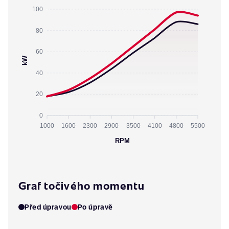
100
80
60
kW
40
20
0
1000
1600
2300
2900
3500
4100
4800
5500
RPM
Graf točivého momentu
Před úpravou
Po úpravě