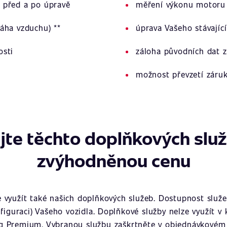
 před a po úpravě
měření výkonu motoru 
áha vzduchu) **
úprava Vašeho stávajíc
osti
záloha původních dat z
možnost převzetí záru
jte těchto doplňkových slu
zvýhodněnou cenu
využít také našich doplňkových služeb. Dostupnost služeb
figuraci) Vašeho vozidla. Doplňkové služby nelze využít v
g Premium. Vybranou službu zaškrtněte v objednávkovém 