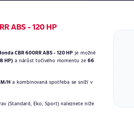
RR ABS - 120 HP
Honda CBR 600RR ABS - 120 HP
je možné
58 HP)
a nárůst točivého momentu ze
66
KM/H
a kombinovaná spotřeba se sníží v
av (Standard, Eko, Sport) naleznete níže