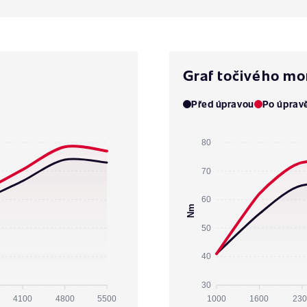
Graf točivého m
Před úpravou
Po úprav
80
70
60
Nm
50
40
30
4100
4800
5500
1000
1600
230