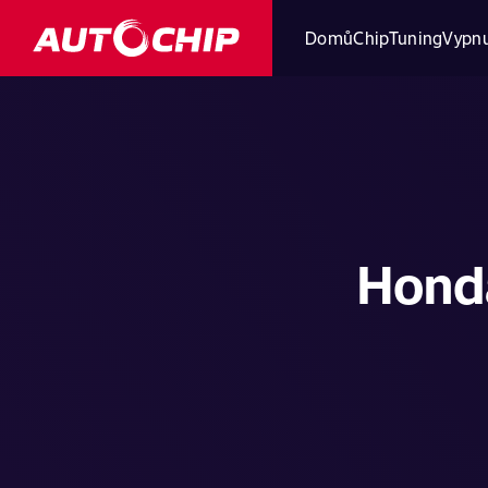
Domů
ChipTuning
Vypnu
Hond