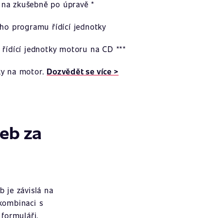
na zkušebně po úpravě *
ího programu řídící jednotky
 řídící jednotky motoru na CD ***
ky na motor.
Dozvědět se více >
žeb za
 je závislá na
 kombinaci s
formuláři.