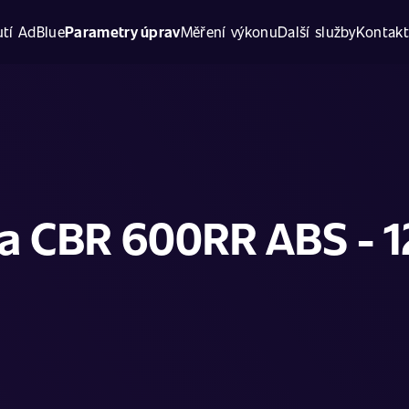
tí AdBlue
Parametry úprav
Měření výkonu
Další služby
Kontak
a CBR 600RR ABS - 1