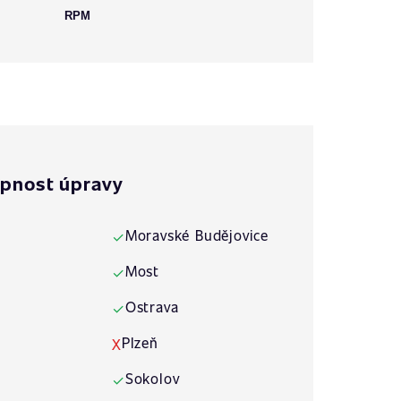
RPM
pnost úpravy
Moravské Budějovice
✓
Most
✓
Ostrava
✓
Plzeň
X
Sokolov
✓