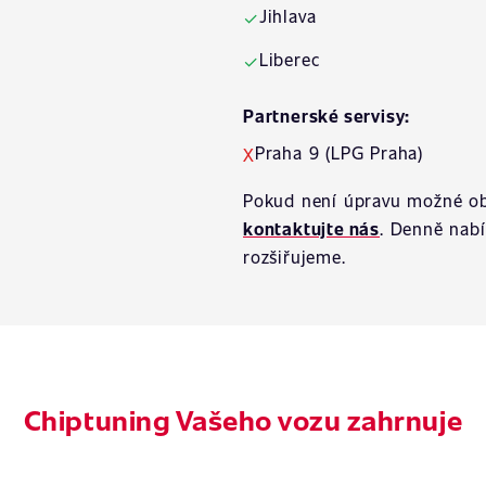
Jihlava
✓
Liberec
✓
Partnerské servisy:
Praha 9 (LPG Praha)
X
Pokud není úpravu možné ob
kontaktujte nás
. Denně nab
rozšiřujeme.
Chiptuning Vašeho vozu zahrnuje