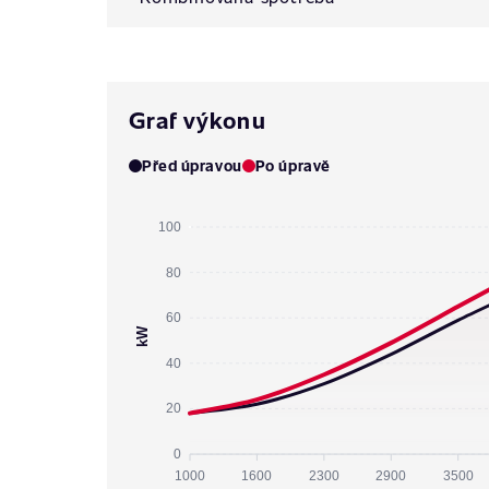
Graf výkonu
Před úpravou
Po úpravě
100
80
60
kW
40
20
0
1000
1600
2300
2900
3500