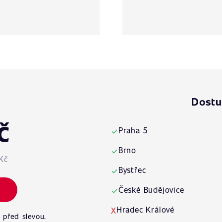
Dostu
č
Praha 5
✓
Brno
✓
Kč
Bystřec
✓
České Budějovice
✓
Hradec Králové
X
 před slevou.