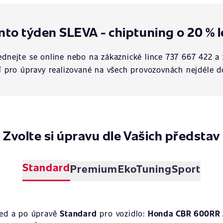
nto týden SLEVA - chiptuning o 20 % l
dnejte se online nebo na zákaznické lince 737 667 422 a 
í pro úpravy realizované na všech provozovnách nejdéle d
Zvolte si úpravu dle Vašich představ
Standard
Premium
EkoTuning
Sport
řed a po úpravě
Standard
pro vozidlo:
Honda CBR 600RR 