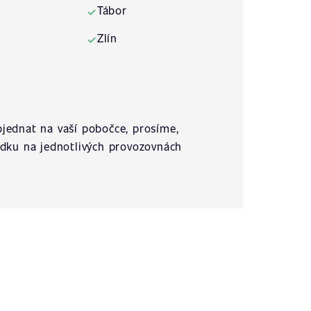
Tábor
✓
Zlín
✓
jednat na vaší pobočce, prosíme,
ídku na jednotlivých provozovnách