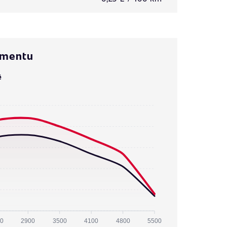
omentu
ě
0
2900
3500
4100
4800
5500