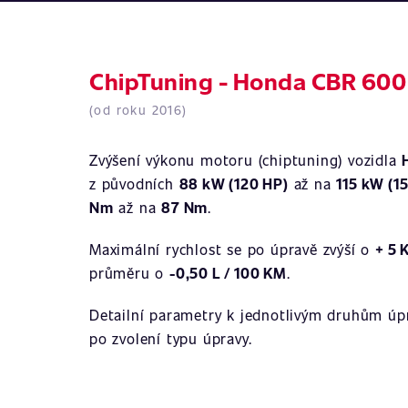
ChipTuning - Honda CBR 600
(od roku 2016)
Zvýšení výkonu motoru (chiptuning) vozidla
z původních
88 kW (120 HP)
až na
115 kW (1
Nm
až na
87 Nm
.
Maximální rychlost se po úpravě zvýší o
+ 5 
průměru o
-0,50 L / 100 KM
.
Detailní parametry k jednotlivým druhům úpr
po zvolení typu úpravy.