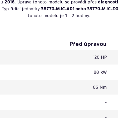
oku
2016
. Úprava tohoto modelu se provádí přes
diagnost
. Typ řídící jednotky
38770-MJC-A01 nebo 38770-MJC-D0
tohoto modelu je 1 - 2 hodiny.
Před úpravou
120 HP
88 kW
66 Nm
-
-