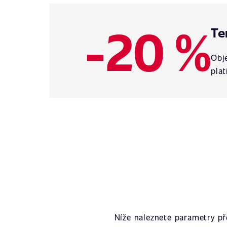
-20 %
Te
Obje
plat
Níže naleznete parametry p