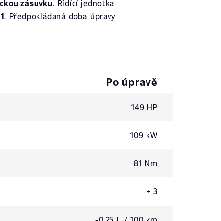
ickou zásuvku
. Řídící jednotka
1
. Předpokládaná doba úpravy
Po úpravě
149 HP
109 kW
81 Nm
+ 3
-0,25 L / 100 km