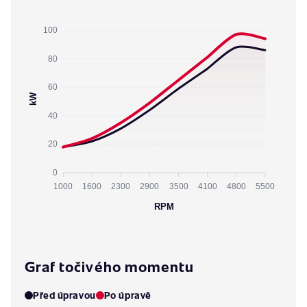
100
80
60
kW
40
20
0
1000
1600
2300
2900
3500
4100
4800
5500
RPM
Graf točivého momentu
Před úpravou
Po úpravě