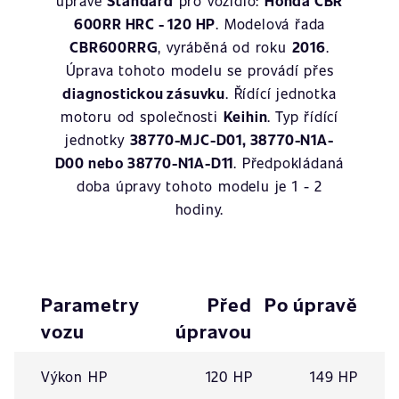
úpravě
Standard
pro vozidlo:
Honda CBR
600RR HRC - 120 HP
. Modelová řada
CBR600RRG
, vyráběná od roku
2016
.
Úprava tohoto modelu se provádí přes
diagnostickou zásuvku
. Řídící jednotka
motoru od společnosti
Keihin
. Typ řídící
jednotky
38770-MJC-D01, 38770-N1A-
D00 nebo 38770-N1A-D11
. Předpokládaná
doba úpravy tohoto modelu je 1 - 2
hodiny.
Parametry
Před
Po úpravě
vozu
úpravou
Výkon HP
120 HP
149 HP