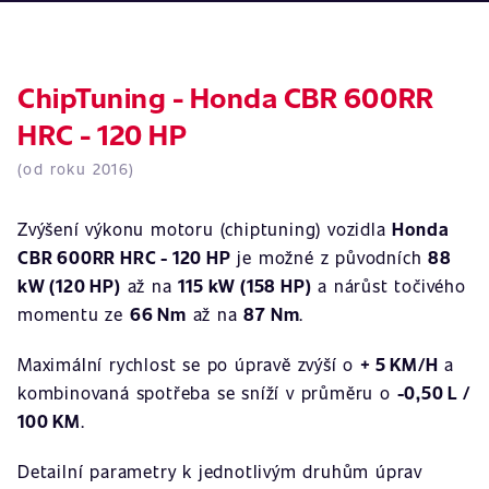
ChipTuning - Honda CBR 600RR
HRC - 120 HP
(od roku 2016)
Zvýšení výkonu motoru (chiptuning) vozidla
Honda
CBR 600RR HRC - 120 HP
je možné z původních
88
kW (120 HP)
až na
115 kW (158 HP)
a nárůst točivého
momentu ze
66 Nm
až na
87 Nm
.
Maximální rychlost se po úpravě zvýší o
+ 5 KM/H
a
kombinovaná spotřeba se sníží v průměru o
-0,50 L /
100 KM
.
Detailní parametry k jednotlivým druhům úprav