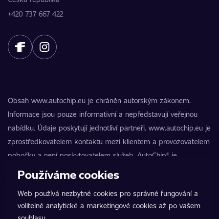
+420 737 667 422
Obsah www.autochip.eu je chráněn autorským zákonem.
Informace jsou pouze informativní a nepředstavují veřejnou
nabídku. Údaje poskytují jednotliví partneři. www.autochip.eu je
zprostředkovatelem kontaktu mezi klientem a provozovatelem
pobočky a není poskytovatelem služeb. AutoChip® je
registrovaná ochranná známka Petra Kučery. Úpravy, které
Používáme cookies
nejsou označeny jako Premium, mohou vést k technické
Web používá nezbytné cookies pro správné fungování a
nezpůsobilosti vozidla k provozu na pozemních komunikacích.
volitelné analytické a marketingové cookies až po vašem
Přesné informace poskytuje vždy konkrétní provozovatel
souhlasu.