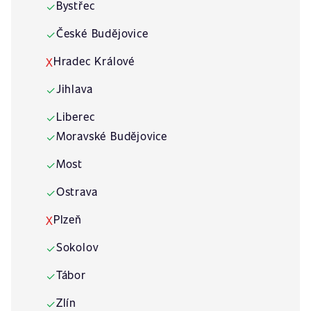
Bystřec
✓
České Budějovice
✓
Hradec Králové
X
Jihlava
✓
Liberec
✓
Moravské Budějovice
✓
Most
✓
Ostrava
✓
Plzeň
X
Sokolov
✓
Tábor
✓
Zlín
✓