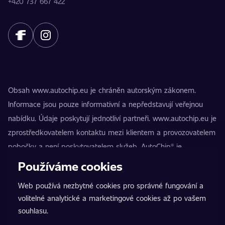
+420 737 667 422
Obsah www.autochip.eu je chráněn autorským zákonem.
Informace jsou pouze informativní a nepředstavují veřejnou
nabídku. Údaje poskytují jednotliví partneři. www.autochip.eu je
zprostředkovatelem kontaktu mezi klientem a provozovatelem
pobočky a není poskytovatelem služeb. AutoChip® je
registrovaná ochranná známka Petra Kučery. Úpravy, které
Používáme cookies
nejsou označeny jako Premium, mohou vést k technické
Web používá nezbytné cookies pro správné fungování a
nezpůsobilosti vozidla k provozu na pozemních komunikacích.
volitelné analytické a marketingové cookies až po vašem
Přesné informace poskytuje vždy konkrétní provozovatel
souhlasu.
pobočky.