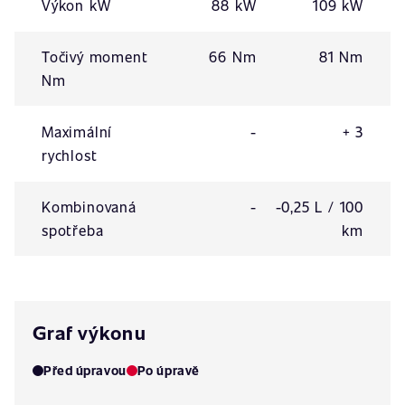
Výkon kW
88 kW
109 kW
Točivý moment
66 Nm
81 Nm
Nm
Maximální
-
+ 3
rychlost
Kombinovaná
-
-0,25 L / 100
spotřeba
km
Graf výkonu
Před úpravou
Po úpravě