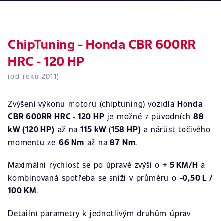
ChipTuning - Honda CBR 600RR
HRC - 120 HP
(od roku 2011)
Zvýšení výkonu motoru (chiptuning) vozidla
Honda
CBR 600RR HRC - 120 HP
je možné z původních
88
kW (120 HP)
až na
115 kW (158 HP)
a nárůst točivého
momentu ze
66 Nm
až na
87 Nm
.
Maximální rychlost se po úpravě zvýší o
+ 5 KM/H
a
kombinovaná spotřeba se sníží v průměru o
-0,50 L /
100 KM
.
Detailní parametry k jednotlivým druhům úprav