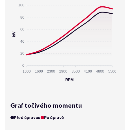
100
80
60
kW
40
20
0
1000
1600
2300
2900
3500
4100
4800
5500
RPM
Graf točivého momentu
Před úpravou
Po úpravě