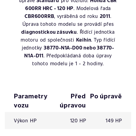
úpravě
Standard
pro vozidlo:
Honda CBR
600RR HRC - 120 HP
. Modelová řada
CBR600RRB
, vyráběná od roku
2011
.
Úprava tohoto modelu se provádí přes
diagnostickou zásuvku
. Řídící jednotka
motoru od společnosti
Keihin
. Typ řídící
jednotky
38770-N1A-D00 nebo 38770-
N1A-D11
. Předpokládaná doba úpravy
tohoto modelu je 1 - 2 hodiny.
Parametry
Před
Po úpravě
vozu
úpravou
Výkon HP
120 HP
149 HP