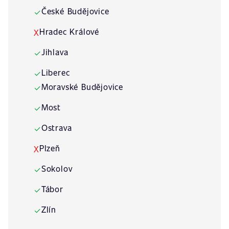
České Budějovice
✓
Hradec Králové
X
Jihlava
✓
Liberec
✓
Moravské Budějovice
✓
Most
✓
Ostrava
✓
Plzeň
X
Sokolov
✓
Tábor
✓
Zlín
✓