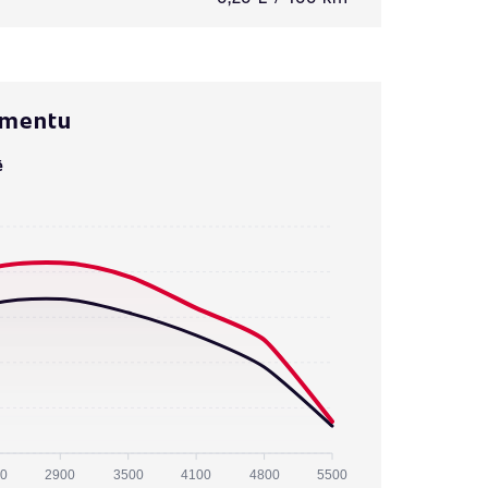
omentu
ě
0
2900
3500
4100
4800
5500