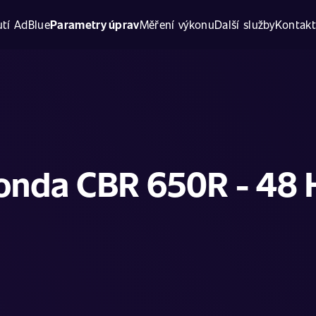
tí AdBlue
Parametry úprav
Měření výkonu
Další služby
Kontak
onda CBR 650R - 48 