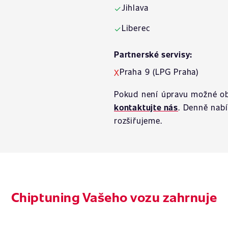
Jihlava
✓
Liberec
✓
Partnerské servisy:
Praha 9 (LPG Praha)
X
Pokud není úpravu možné ob
kontaktujte nás
. Denně nab
rozšiřujeme.
Chiptuning Vašeho vozu zahrnuje