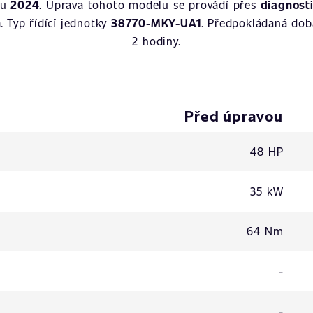
ku
2024
. Úprava tohoto modelu se provádí přes
diagnost
n
. Typ řídící jednotky
38770-MKY-UA1
. Předpokládaná dob
2 hodiny.
Před úpravou
48 HP
35 kW
64 Nm
-
-