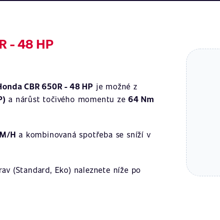
R - 48 HP
Honda CBR 650R - 48 HP
je možné z
P)
a nárůst točivého momentu ze
64 Nm
KM/H
a kombinovaná spotřeba se sníží v
av (Standard, Eko) naleznete níže po