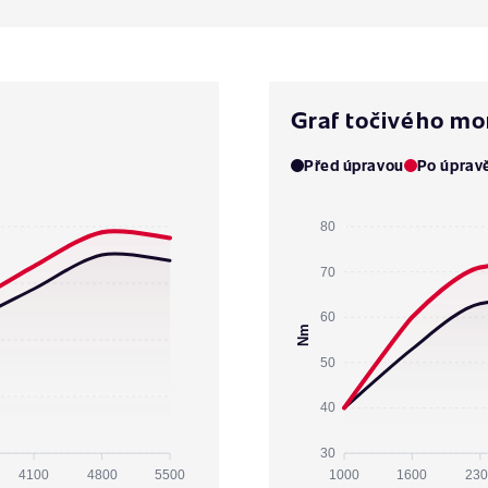
Graf točivého m
Před úpravou
Po úprav
80
70
60
Nm
50
40
30
4100
4800
5500
1000
1600
230