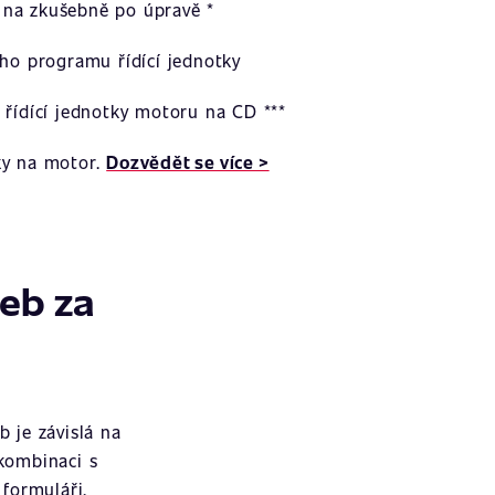
na zkušebně po úpravě *
ího programu řídící jednotky
 řídící jednotky motoru na CD ***
ky na motor.
Dozvědět se více >
žeb za
 je závislá na
 kombinaci s
formuláři.