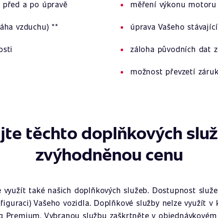
 před a po úpravě
měření výkonu motoru 
áha vzduchu) **
úprava Vašeho stávajíc
osti
záloha původních dat z
možnost převzetí záru
jte těchto doplňkových slu
zvýhodněnou cenu
využít také našich doplňkových služeb. Dostupnost služeb
figuraci) Vašeho vozidla. Doplňkové služby nelze využít v
g Premium. Vybranou službu zaškrtněte v objednávkovém 