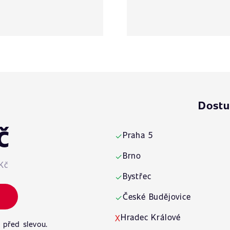
Dostu
č
Praha 5
✓
Brno
✓
Kč
Bystřec
✓
České Budějovice
✓
Hradec Králové
X
 před slevou.