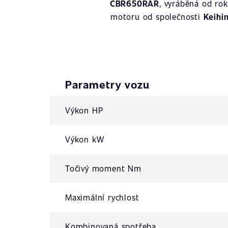
CBR650RAR
, vyráběná od ro
motoru od společnosti
Keihi
Parametry vozu
Výkon HP
Výkon kW
Točivý moment Nm
Maximální rychlost
Kombinovaná spotřeba