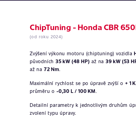
ChipTuning - Honda CBR 650
(od roku 2024)
Zvýšení výkonu motoru (chiptuning) vozidla
původních
35 kW (48 HP)
až na
39 kW (53 H
až na
72 Nm
.
Maximální rychlost se po úpravě zvýší o
+ 1 
průměru o
-0,30 L / 100 KM
.
Detailní parametry k jednotlivým druhům úpr
zvolení typu úpravy.