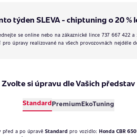
nto týden SLEVA - chiptuning o 20 % l
dnejte se online nebo na zákaznické lince 737 667 422 a 
í pro úpravy realizované na všech provozovnách nejdéle d
Zvolte si úpravu dle Vašich představ
Standard
Premium
EkoTuning
y před a po úpravě
Standard
pro vozidlo:
Honda CBR 650