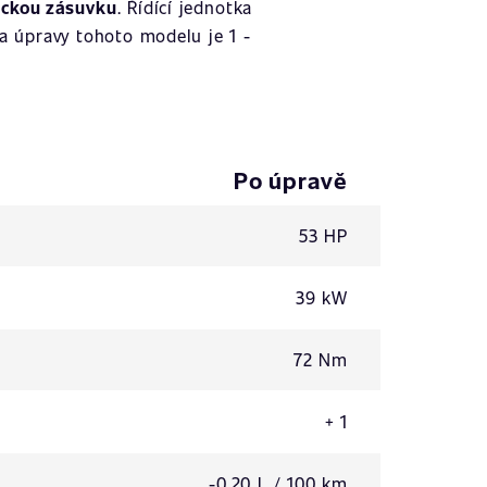
ickou zásuvku
. Řídící jednotka
a úpravy tohoto modelu je 1 -
Po úpravě
53 HP
39 kW
72 Nm
+ 1
-0,20 L / 100 km