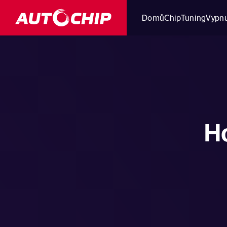
Domů
ChipTuning
Vypnu
H