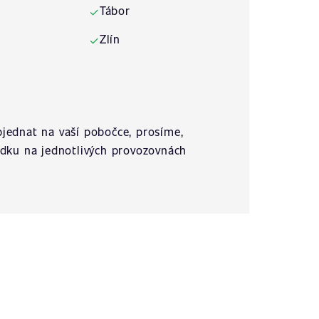
Tábor
✓
Zlín
✓
jednat na vaší pobočce, prosíme,
ídku na jednotlivých provozovnách