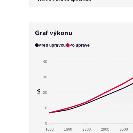
Graf výkonu
Před úpravou
Po úpravě
40
30
kW
20
10
0
1000
1600
2300
2900
3500