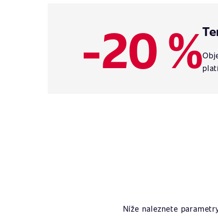
-20 %
Te
Obje
plat
Níže naleznete parametr