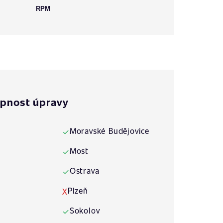
RPM
pnost úpravy
Moravské Budějovice
✓
Most
✓
Ostrava
✓
Plzeň
X
Sokolov
✓