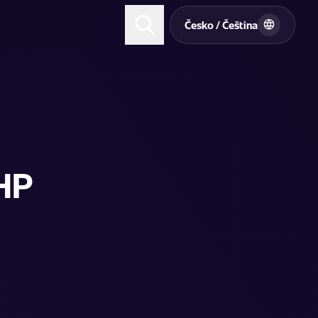
t
Česko / Čeština
HP